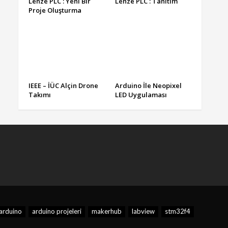
Lenze PLC : Yeni Bir
Lenze PLC : Tanıtım
Proje Oluşturma
IEEE – İÜC Alçin Drone
Arduino İle Neopixel
Takımı
LED Uygulaması
arduino
arduino projeleri
makerhub
labview
stm32f4