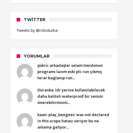
TWITTER
Tweets by @roboturka
YORUMLAR
şükrü: arkadaşlar selam tiwidonun
programı lazım eski plc run çıkmış
terar baglanıp run...
Duranka: ldr yerine kullanılabilecek
daha kaliteli waterproof bir sensör
önerebilirmisini...
kaan: play_beegees' was not declared
in this scope hatası veriyor bu ne
anlama geliyor...