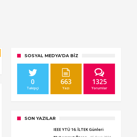
SOSYAL MEDYA'DA BIZ
0
663
1325
Takipçi
Yazı
Yorumlar
SON YAZILAR
IEEE YTÜ 16. İLTEK Günleri