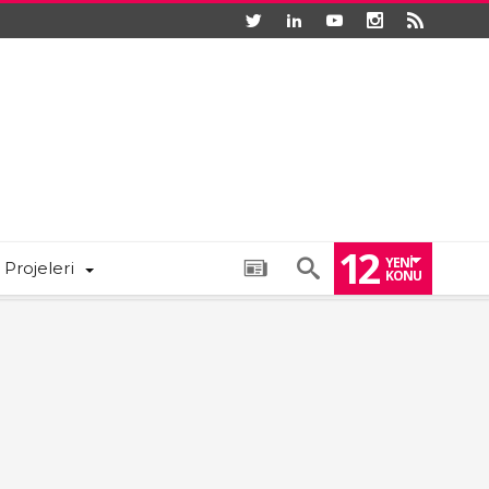
12
YENI
 Projeleri
KONU