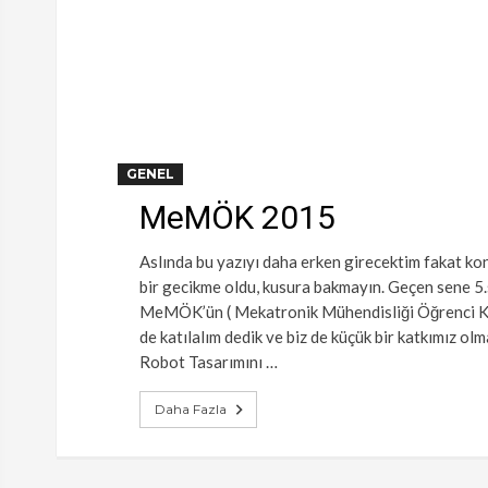
GENEL
MeMÖK 2015
Aslında bu yazıyı daha erken girecektim fakat kon
bir gecikme oldu, kusura bakmayın. Geçen sene 5
MeMÖK’ün ( Mekatronik Mühendisliği Öğrenci Kon
de katılalım dedik ve biz de küçük bir katkımız ol
Robot Tasarımını …
Daha Fazla