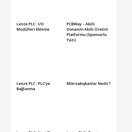
Lenze PLC : I/O
PCBWay – Akıllı
Modülleri Ekleme
Donanım Akıllı Üretim
Platformu (Sponsorlu
Yazı)
Lenze PLC : PLC’ye
Mikroakışkanlar Nedir?
Bağlanma