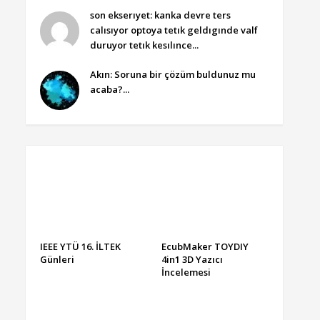
son ekserıyet: kanka devre ters
calısıyor optoya tetık geldıgınde valf
duruyor tetık kesılınce...
Akın: Soruna bir çözüm buldunuz mu
acaba?...
IEEE YTÜ 16. İLTEK
EcubMaker TOYDIY
Günleri
4in1 3D Yazıcı
İncelemesi