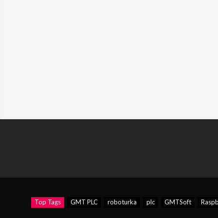
Top Tags
GMT PLC
roboturka
plc
GMTSoft
Raspb