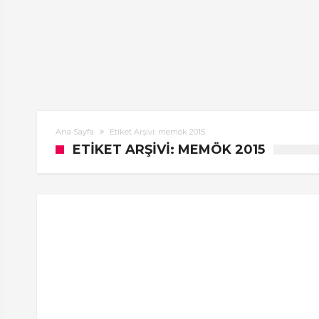
Ana Sayfa
Etiket Arşivi: memök 2015
ETIKET ARŞIVI: MEMÖK 2015