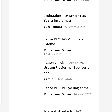
Muhammet Özcan
15 Ocak 2021
EcubMaker TOYDIY 4in1 3D
Yazıcı İncelemesi
Yücel Yılmaz
5 Temmuz 2020
Lenze PLC : I/O Modülleri
Ekleme
Muhammet Özcan
17 Mayıs 2020
PCBWay – Akıllı Donanım Akıllı
Üretim Platformu (Sponsorlu
Yazı)
admin
1 Mayıs 2020
Lenze PLC : PLC’ye Bağlanma
Muhammet Özcan
26 Nisan 2020
Mikroakışkanlar Nedir?