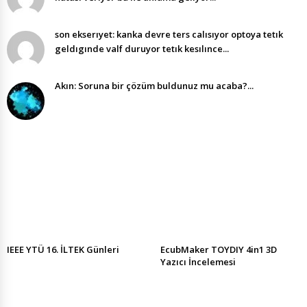
son ekserıyet: kanka devre ters calısıyor optoya tetık
geldıgınde valf duruyor tetık kesılınce...
Akın: Soruna bir çözüm buldunuz mu acaba?...
IEEE YTÜ 16. İLTEK Günleri
EcubMaker TOYDIY 4in1 3D
Yazıcı İncelemesi