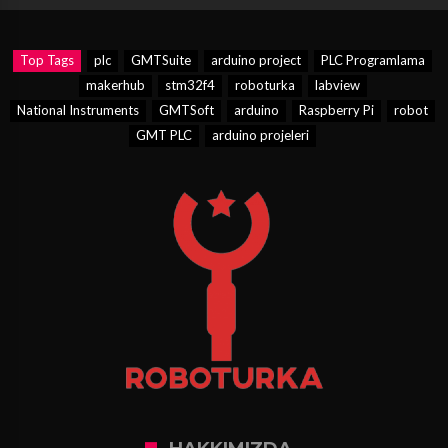
Top Tags
plc
GMTSuite
arduino project
PLC Programlama
makerhub
stm32f4
roboturka
labview
National Instruments
GMTSoft
arduino
Raspberry Pi
robot
GMT PLC
arduino projeleri