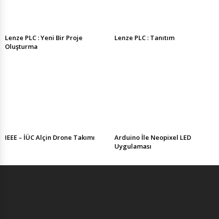
Lenze PLC : Yeni Bir Proje
Lenze PLC : Tanıtım
Oluşturma
IEEE – İÜC Alçin Drone Takımı
Arduino İle Neopixel LED
Uygulaması