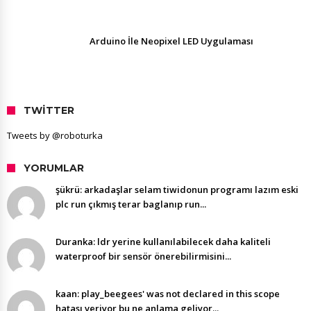
Arduino İle Neopixel LED Uygulaması
TWITTER
Tweets by @roboturka
YORUMLAR
şükrü: arkadaşlar selam tiwidonun programı lazım eski
plc run çıkmış terar baglanıp run...
Duranka: ldr yerine kullanılabilecek daha kaliteli
waterproof bir sensör önerebilirmisini...
kaan: play_beegees' was not declared in this scope
hatası veriyor bu ne anlama geliyor...