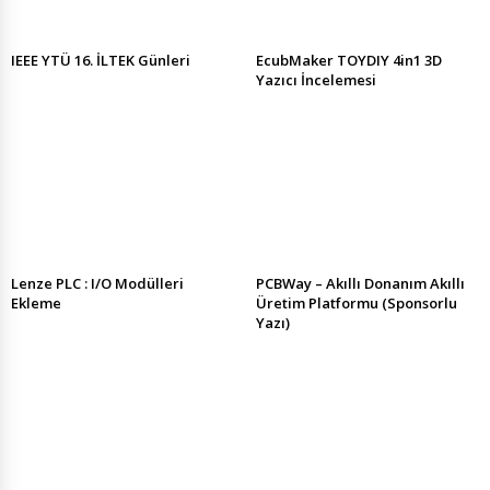
IEEE YTÜ 16. İLTEK Günleri
EcubMaker TOYDIY 4in1 3D
Yazıcı İncelemesi
Lenze PLC : I/O Modülleri
PCBWay – Akıllı Donanım Akıllı
Ekleme
Üretim Platformu (Sponsorlu
Yazı)