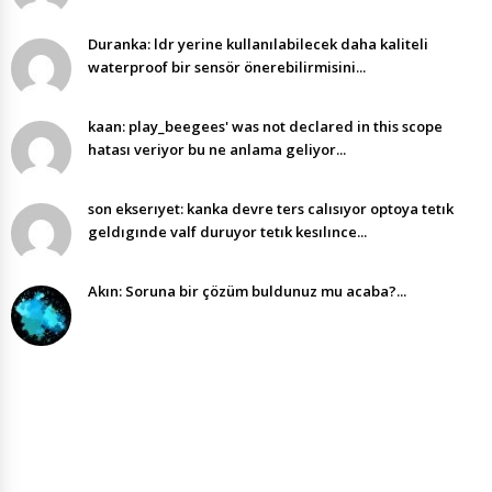
Duranka: ldr yerine kullanılabilecek daha kaliteli
waterproof bir sensör önerebilirmisini...
kaan: play_beegees' was not declared in this scope
hatası veriyor bu ne anlama geliyor...
son ekserıyet: kanka devre ters calısıyor optoya tetık
geldıgınde valf duruyor tetık kesılınce...
Akın: Soruna bir çözüm buldunuz mu acaba?...