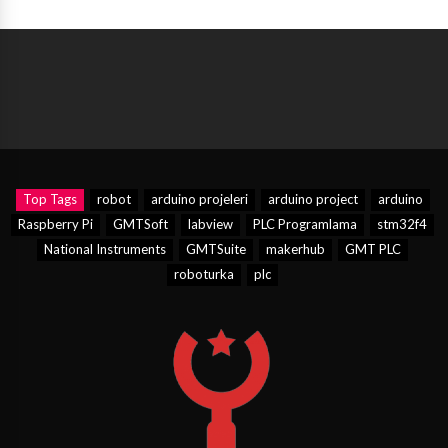
Top Tags
robot
arduino projeleri
arduino project
arduino
Raspberry Pi
GMTSoft
labview
PLC Programlama
stm32f4
National Instruments
GMTSuite
makerhub
GMT PLC
roboturka
plc