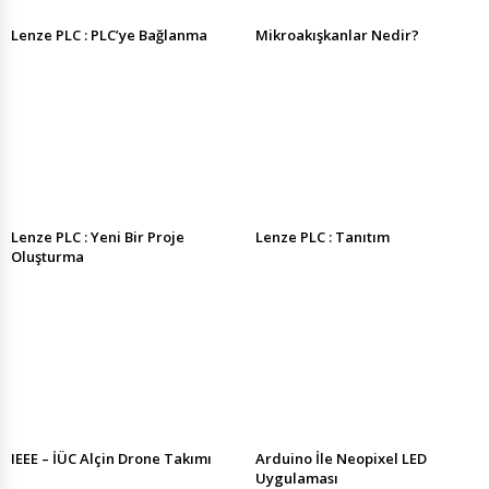
Lenze PLC : PLC’ye Bağlanma
Mikroakışkanlar Nedir?
Lenze PLC : Yeni Bir Proje
Lenze PLC : Tanıtım
Oluşturma
IEEE – İÜC Alçin Drone Takımı
Arduino İle Neopixel LED
Uygulaması