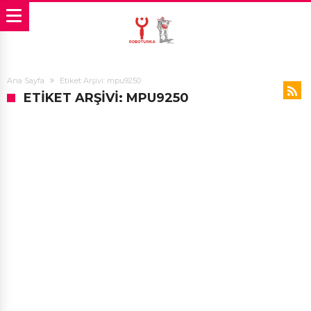
Ana Sayfa
Etiket Arşivi: mpu9250
ETIKET ARŞIVI: MPU9250