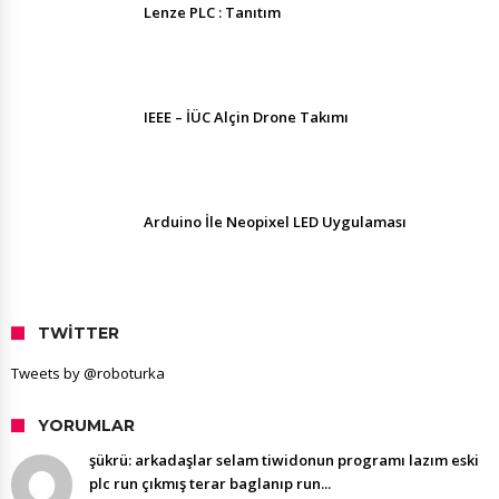
Lenze PLC : Tanıtım
IEEE – İÜC Alçin Drone Takımı
Arduino İle Neopixel LED Uygulaması
TWITTER
Tweets by @roboturka
YORUMLAR
şükrü: arkadaşlar selam tiwidonun programı lazım eski
plc run çıkmış terar baglanıp run...