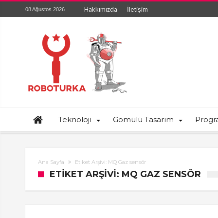
Hakkımızda
İletişim
08 Ağustos 2026
Teknoloji
Gömülü Tasarım
Prog
Ana Sayfa
Etiket Arşivi: MQ Gaz sensör
ETIKET ARŞIVI: MQ GAZ SENSÖR