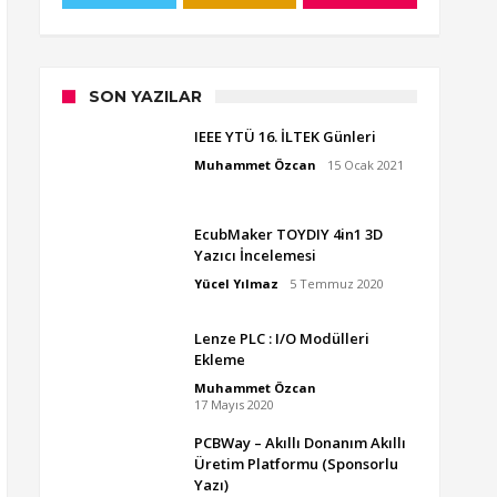
SON YAZILAR
IEEE YTÜ 16. İLTEK Günleri
Muhammet Özcan
15 Ocak 2021
EcubMaker TOYDIY 4in1 3D
Yazıcı İncelemesi
Yücel Yılmaz
5 Temmuz 2020
Lenze PLC : I/O Modülleri
Ekleme
Muhammet Özcan
17 Mayıs 2020
PCBWay – Akıllı Donanım Akıllı
Üretim Platformu (Sponsorlu
Yazı)