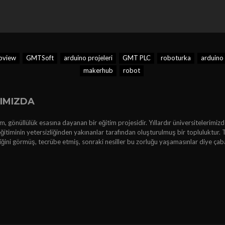
bview
GMTSoft
arduino projeleri
GMT PLC
roboturka
arduino
makerhub
robot
IMIZDA
, gönüllülük esasına dayanan bir eğitim projesidir. Yıllardır üniversitelerimizd
ğitiminin yetersizliğinden yakınanlar tarafından oluşturulmuş bir topluluktur. 
kliğini görmüş, tecrübe etmiş, sonraki nesiller bu zorluğu yaşamasınlar diye çab