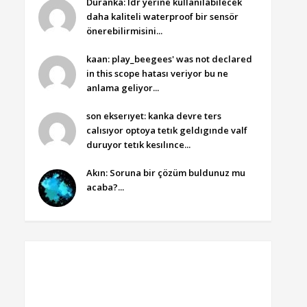
Duranka: ldr yerine kullanılabilecek
daha kaliteli waterproof bir sensör
önerebilirmisini...
kaan: play_beegees' was not declared
in this scope hatası veriyor bu ne
anlama geliyor...
son ekserıyet: kanka devre ters
calısıyor optoya tetık geldıgınde valf
duruyor tetık kesılınce...
Akın: Soruna bir çözüm buldunuz mu
acaba?...