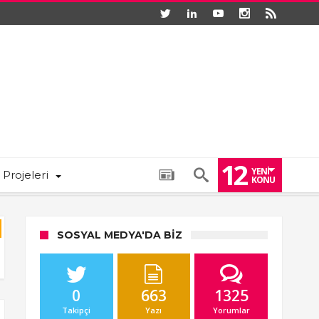
12
YENI
 Projeleri
KONU
SOSYAL MEDYA'DA BIZ
0
663
1325
Takipçi
Yazı
Yorumlar