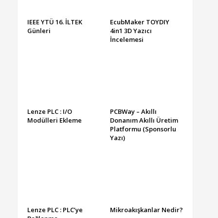
IEEE YTÜ 16. İLTEK
EcubMaker TOYDIY
Günleri
4in1 3D Yazıcı
İncelemesi
Lenze PLC : I/O
PCBWay – Akıllı
Modülleri Ekleme
Donanım Akıllı Üretim
Platformu (Sponsorlu
Yazı)
Lenze PLC : PLC’ye
Mikroakışkanlar Nedir?