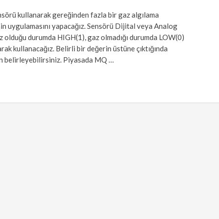
örü kullanarak gereğinden fazla bir gaz algılama
in uygulamasını yapacağız. Sensörü Dijital veya Analog
k, gaz olduğu durumda HIGH(1), gaz olmadığı durumda LOW(0)
k kullanacağız. Belirli bir değerin üstüne çıktığında
en belirleyebilirsiniz. Piyasada MQ …