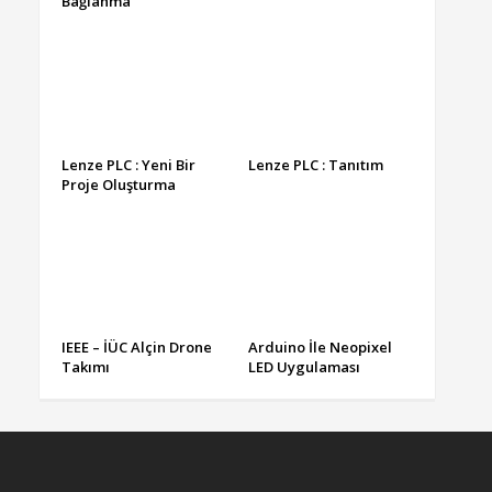
Bağlanma
Lenze PLC : Yeni Bir
Lenze PLC : Tanıtım
Proje Oluşturma
IEEE – İÜC Alçin Drone
Arduino İle Neopixel
Takımı
LED Uygulaması