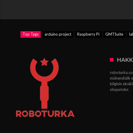
Top Tags
arduino project
Raspberry Pi
GMTSuite
la
HAKK
roboturka.com
mühendislik e
bilginin eksi
oluşumdur.