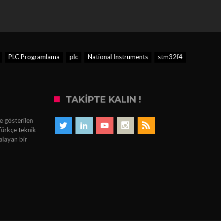
PLC Programlama
plc
National Instruments
stm32f4
TAKIPTE KALIN !
e gösterilen
Türkçe teknik
alayan bir