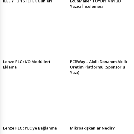
IEEE YTÜ 16. İLTEK Günleri
EcubMaker TOYDIY 4in1 3D
Yazıcı İncelemesi
Lenze PLC : I/O Modülleri
PCBWay – Akıllı Donanım Akıllı
Ekleme
Üretim Platformu (Sponsorlu
Yazı)
Lenze PLC : PLC’ye Bağlanma
Mikroakışkanlar Nedir?