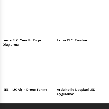
Lenze PLC : Yeni Bir Proje
Lenze PLC : Tanıtım
Oluşturma
IEEE – İÜC Alçin Drone Takımı
Arduino İle Neopixel LED
Uygulaması