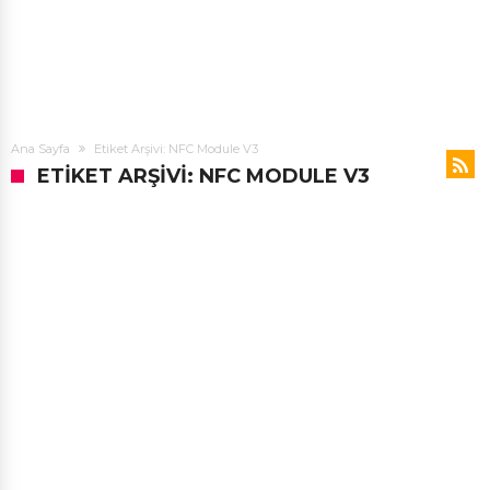
Ana Sayfa
Etiket Arşivi: NFC Module V3
ETIKET ARŞIVI: NFC MODULE V3