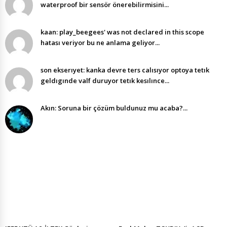
waterproof bir sensör önerebilirmisini...
kaan: play_beegees' was not declared in this scope
hatası veriyor bu ne anlama geliyor...
son ekserıyet: kanka devre ters calısıyor optoya tetık
geldıgınde valf duruyor tetık kesılınce...
Akın: Soruna bir çözüm buldunuz mu acaba?...