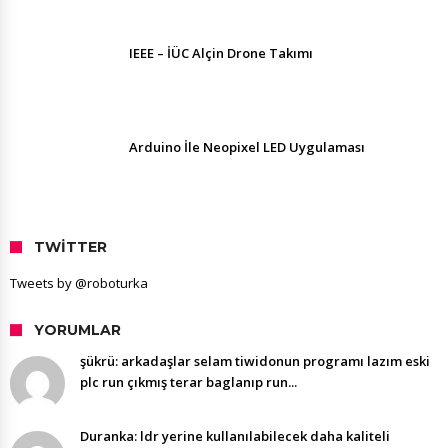
IEEE – İÜC Alçin Drone Takımı
Arduino İle Neopixel LED Uygulaması
TWITTER
Tweets by @roboturka
YORUMLAR
şükrü: arkadaşlar selam tiwidonun programı lazım eski
plc run çıkmış terar baglanıp run...
Duranka: ldr yerine kullanılabilecek daha kaliteli