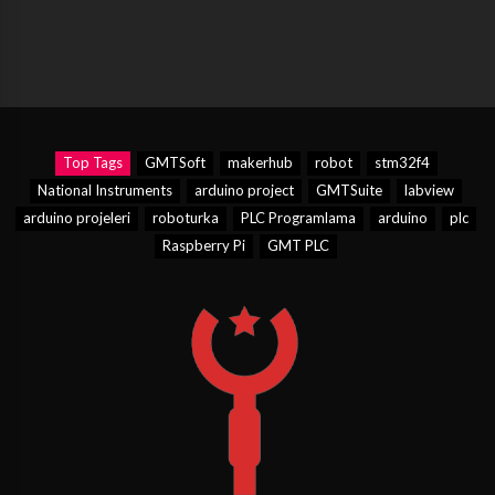
Top Tags
GMTSoft
makerhub
robot
stm32f4
National Instruments
arduino project
GMTSuite
labview
arduino projeleri
roboturka
PLC Programlama
arduino
plc
Raspberry Pi
GMT PLC