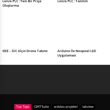
Lenze PLC : Yeni Bir Proje
Lenze PLC : Tanıtım
Oluşturma
IEEE – İÜC Alçin Drone Takımı
Arduino İle Neopixel LED
Uygulaması
Top Tags
GMTSuite
arduino projeleri
labview