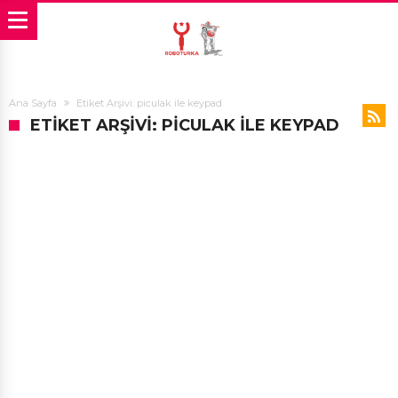
Ana Sayfa
Etiket Arşivi: piculak ile keypad
ETIKET ARŞIVI: PICULAK ILE KEYPAD