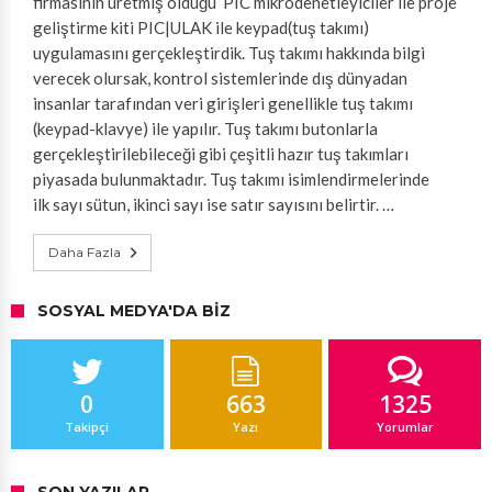
firmasının üretmiş olduğu PIC mikrodenetleyiciler ile proje
geliştirme kiti PIC|ULAK ile keypad(tuş takımı)
uygulamasını gerçekleştirdik. Tuş takımı hakkında bilgi
verecek olursak, kontrol sistemlerinde dış dünyadan
insanlar tarafından veri girişleri genellikle tuş takımı
(keypad-klavye) ile yapılır. Tuş takımı butonlarla
gerçekleştirilebileceği gibi çeşitli hazır tuş takımları
piyasada bulunmaktadır. Tuş takımı isimlendirmelerinde
ilk sayı sütun, ikinci sayı ise satır sayısını belirtir. …
Daha Fazla
SOSYAL MEDYA'DA BIZ
0
663
1325
Takipçi
Yazı
Yorumlar
SON YAZILAR