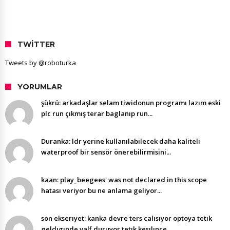
TWITTER
Tweets by @roboturka
YORUMLAR
şükrü: arkadaşlar selam tiwidonun programı lazım eski
plc run çıkmış terar baglanıp run...
Duranka: ldr yerine kullanılabilecek daha kaliteli
waterproof bir sensör önerebilirmisini...
kaan: play_beegees' was not declared in this scope
hatası veriyor bu ne anlama geliyor...
son ekserıyet: kanka devre ters calısıyor optoya tetık
geldıgınde valf duruyor tetık kesılınce...