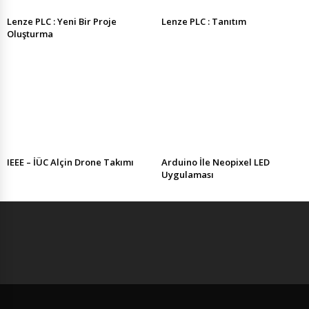
Lenze PLC : Yeni Bir Proje
Lenze PLC : Tanıtım
Oluşturma
IEEE – İÜC Alçin Drone Takımı
Arduino İle Neopixel LED
Uygulaması