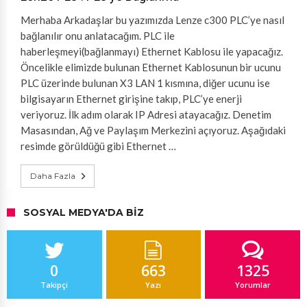
Merhaba Arkadaşlar bu yazımızda Lenze c300 PLC’ye nasıl
bağlanılır onu anlatacağım. PLC ile
haberleşmeyi(bağlanmayı) Ethernet Kablosu ile yapacağız.
Öncelikle elimizde bulunan Ethernet Kablosunun bir ucunu
PLC üzerinde bulunan X3 LAN 1 kısmına, diğer ucunu ise
bilgisayarın Ethernet girişine takıp, PLC’ye enerji
veriyoruz. İlk adım olarak IP Adresi atayacağız. Denetim
Masasından, Ağ ve Paylaşım Merkezini açıyoruz. Aşağıdaki
resimde görüldüğü gibi Ethernet …
Daha Fazla
SOSYAL MEDYA'DA BIZ
0
663
1325
Takipçi
Yazı
Yorumlar