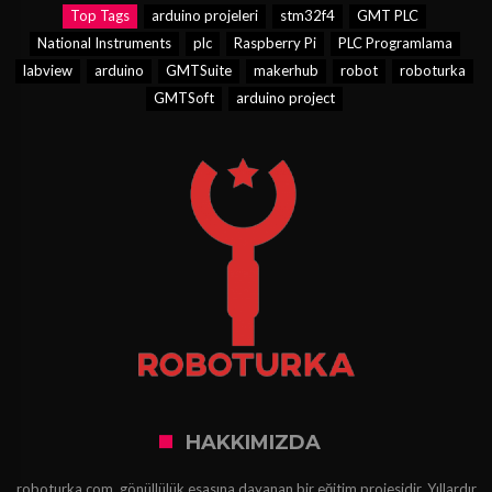
Top Tags
arduino projeleri
stm32f4
GMT PLC
National Instruments
plc
Raspberry Pi
PLC Programlama
labview
arduino
GMTSuite
makerhub
robot
roboturka
GMTSoft
arduino project
HAKKIMIZDA
roboturka.com, gönüllülük esasına dayanan bir eğitim projesidir. Yıllardır