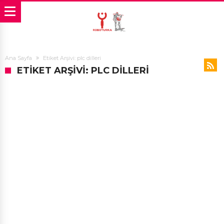
Ana Sayfa
Etiket Arşivi: plc dilleri
ETIKET ARŞIVI: PLC DILLERI