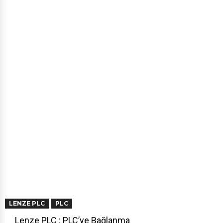
LENZE PLC
PLC
Lenze PLC : PLC’ye Bağlanma