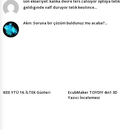
son ekserıyet: kanka devre ters calısıyor optoya tetık
geldıgınde valf duruyor tetık kesılınce...
Akın: Soruna bir çözüm buldunuz mu acaba?...
IEEE YTÜ 16. İLTEK Günleri
EcubMaker TOYDIY 4in1 3D
Yazıcı İncelemesi