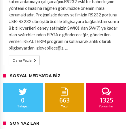
katını anlatmaya çalışacağım.RS232 eski bir haberleşme
yöntemi olmasına rağmen gönümüzde önemini hala
korumaktadır. Projemizde deney setimizin RS232 portunu
USB-RS232 dönüştürücü ile bilgisayara bağladıktan sonra
8 bitlik verileri deney setimizin SW(0) dan SW(7) ye kadar
olan switchlerinden FPGA e göndereceğiz, gönderilen
verileri REALTERM programını kullanarak anlık olarak
bilgisayardan izleyebileceğiz. …
Daha Fazla
SOSYAL MEDYA'DA BIZ
0
663
1325
Takipçi
Yazı
Yorumlar
SON YAZILAR