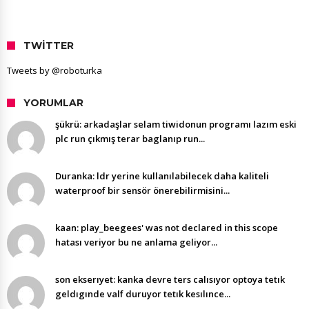
TWITTER
Tweets by @roboturka
YORUMLAR
şükrü: arkadaşlar selam tiwidonun programı lazım eski
plc run çıkmış terar baglanıp run...
Duranka: ldr yerine kullanılabilecek daha kaliteli
waterproof bir sensör önerebilirmisini...
kaan: play_beegees' was not declared in this scope
hatası veriyor bu ne anlama geliyor...
son ekserıyet: kanka devre ters calısıyor optoya tetık
geldıgınde valf duruyor tetık kesılınce...