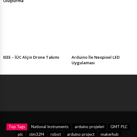
Oluşturma
IEEE – İÜC Alçin Drone Takımı
Arduino İle Neopixel LED
Uygulaması
Top Tags
National Instruments
arduino projeleri
GMT PLC
plc
stm32f4
robot
arduino project
makerhub