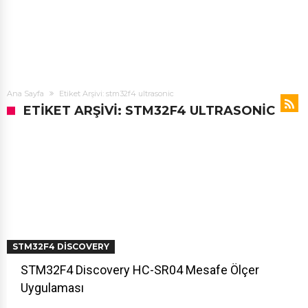
Ana Sayfa
Etiket Arşivi: stm32f4 ultrasonic
ETIKET ARŞIVI: STM32F4 ULTRASONIC
STM32F4 DISCOVERY
STM32F4 Discovery HC-SR04 Mesafe Ölçer
Uygulaması