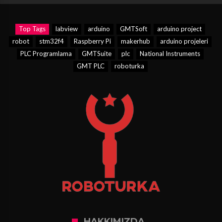
Top Tags
labview
arduino
GMTSoft
arduino project
robot
stm32f4
Raspberry Pi
makerhub
arduino projeleri
PLC Programlama
GMTSuite
plc
National Instruments
GMT PLC
roboturka
HAKKIMIZDA