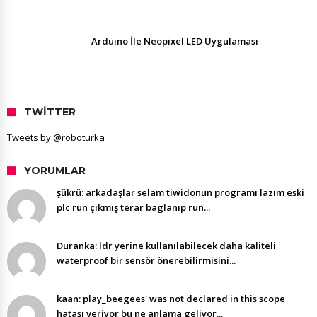
Arduino İle Neopixel LED Uygulaması
TWITTER
Tweets by @roboturka
YORUMLAR
şükrü: arkadaşlar selam tiwidonun programı lazım eski
plc run çıkmış terar baglanıp run...
Duranka: ldr yerine kullanılabilecek daha kaliteli
waterproof bir sensör önerebilirmisini...
kaan: play_beegees' was not declared in this scope
hatası veriyor bu ne anlama geliyor...