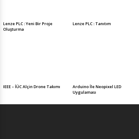
Lenze PLC : Yeni Bir Proje
Lenze PLC : Tanıtım
Oluşturma
IEEE – İÜC Alçin Drone Takımı
Arduino İle Neopixel LED
Uygulaması