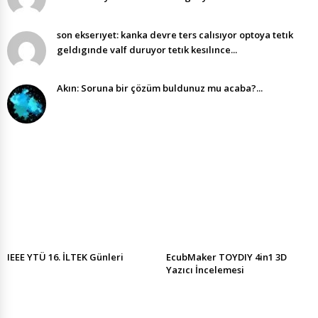
son ekserıyet: kanka devre ters calısıyor optoya tetık
geldıgınde valf duruyor tetık kesılınce...
Akın: Soruna bir çözüm buldunuz mu acaba?...
IEEE YTÜ 16. İLTEK Günleri
EcubMaker TOYDIY 4in1 3D
Yazıcı İncelemesi