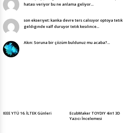
hatası veriyor bu ne anlama geliyor...
son ekserıyet: kanka devre ters calısıyor optoya tetık
geldıgınde valf duruyor tetık kesılınce...
Akın: Soruna bir çözüm buldunuz mu acaba?...
IEEE YTÜ 16. İLTEK Günleri
EcubMaker TOYDIY 4in1 3D
Yazıcı İncelemesi