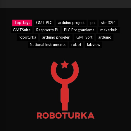
Top Tags
GMT PLC
arduino project
plc
stm32f4
GMTSuite
Raspberry Pi
PLC Programlama
makerhub
roboturka
arduino projeleri
GMTSoft
arduino
National Instruments
robot
labview