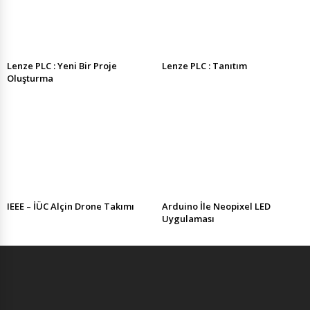
Lenze PLC : Yeni Bir Proje
Lenze PLC : Tanıtım
Oluşturma
IEEE – İÜC Alçin Drone Takımı
Arduino İle Neopixel LED
Uygulaması