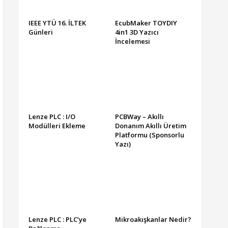
IEEE YTÜ 16. İLTEK
EcubMaker TOYDIY
Günleri
4in1 3D Yazıcı
İncelemesi
Lenze PLC : I/O
PCBWay – Akıllı
Modülleri Ekleme
Donanım Akıllı Üretim
Platformu (Sponsorlu
Yazı)
Lenze PLC : PLC’ye
Mikroakışkanlar Nedir?