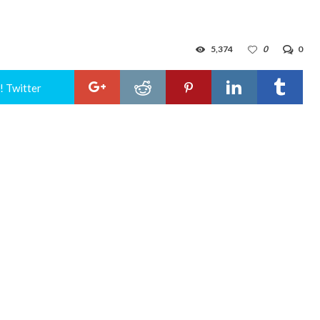
5,374
0
0
! Twitter