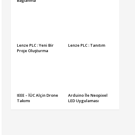
Bağlanma
Lenze PLC : Yeni Bir
Lenze PLC : Tanıtım
Proje Oluşturma
IEEE – İÜC Alçin Drone
Arduino İle Neopixel
Takımı
LED Uygulaması