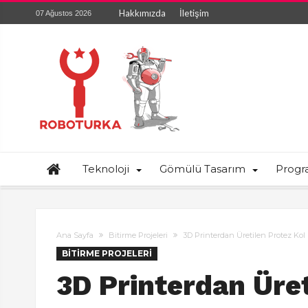
Hakkımızda
İletişim
07 Ağustos 2026
Teknoloji
Gömülü Tasarım
Prog
Ana Sayfa
Bitirme Projeleri
3D Printerdan Üretilen Protez Ko
BITIRME PROJELERI
3D Printerdan Üret