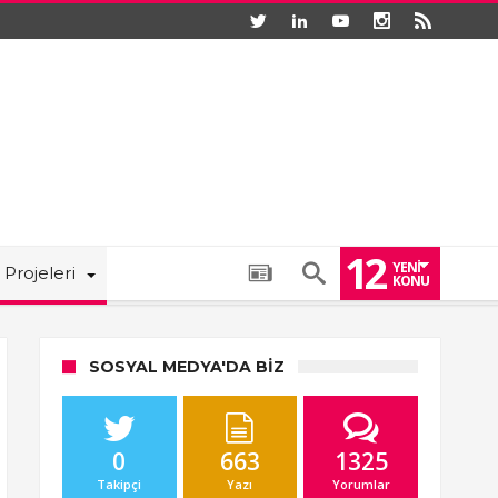
12
YENI
 Projeleri
KONU
SOSYAL MEDYA'DA BIZ
0
663
1325
Takipçi
Yazı
Yorumlar