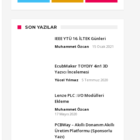
SON YAZILAR
IEEE YTÜ 16. İLTEK Günleri
Muhammet Özcan
15 Ocak 2021
EcubMaker TOYDIY 4in1 3D
Yazıcı İncelemesi
Yücel Yılmaz
5 Temmuz 2020
Lenze PLC : I/O Modülleri
Ekleme
Muhammet Özcan
17 Mayıs 2020
PCBWay – Akıllı Donanım Akıllı
Üretim Platformu (Sponsorlu
Yazı)