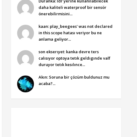
Duranka: ldr yerine kullanılabilecek
daha kaliteli waterproof bir sensör
önerebilirmisini...
kaan: play_beegees' was not declared
in this scope hatası veriyor bu ne
anlama geliyor...
son ekserıyet: kanka devre ters
calısıyor optoya tetık geldıgınde valf
duruyor tetık kesılınce...
Akın: Soruna bir çözüm buldunuz mu
acaba?...