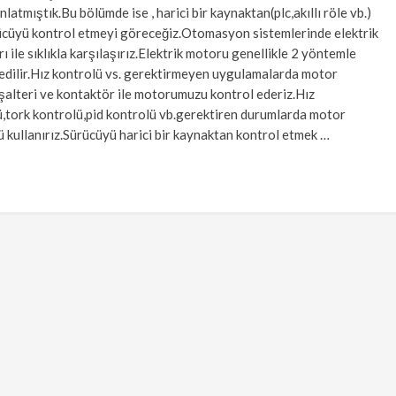
nlatmıştık.Bu bölümde ise , harici bir kaynaktan(plc,akıllı röle vb.)
ücüyü kontrol etmeyi göreceğiz.Otomasyon sistemlerinde elektrik
ı ile sıklıkla karşılaşırız.Elektrik motoru genellikle 2 yöntemle
edilir.Hız kontrolü vs. gerektirmeyen uygulamalarda motor
alteri ve kontaktör ile motorumuzu kontrol ederiz.Hız
,tork kontrolü,pid kontrolü vb.gerektiren durumlarda motor
 kullanırız.Sürücüyü harici bir kaynaktan kontrol etmek …