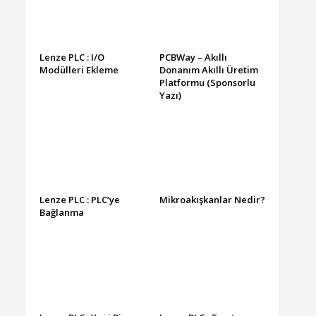
Lenze PLC : I/O
PCBWay – Akıllı
Modülleri Ekleme
Donanım Akıllı Üretim
Platformu (Sponsorlu
Yazı)
Lenze PLC : PLC’ye
Mikroakışkanlar Nedir?
Bağlanma