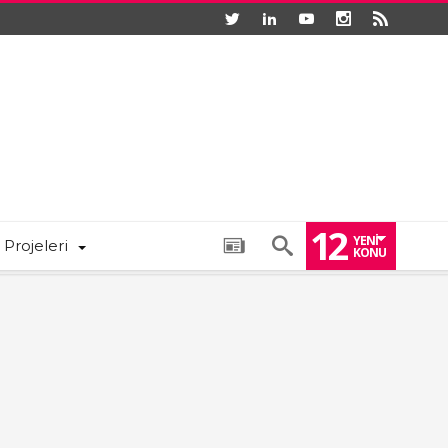
12
YENI
 Projeleri
KONU