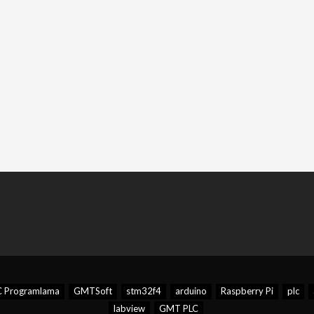
C Programlama
GMTSoft
stm32f4
arduino
Raspberry Pi
plc
labview
GMT PLC