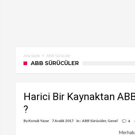
Ana Sayfa
ABB Sürücüler
ABB SÜRÜCÜLER
Harici Bir Kaynaktan ABB
?
By
Konuk Yazar
7 Aralık 2017
in :
ABB Sürücüler
,
Genel
4
Merhaba