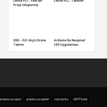
Lenze PLC : Yeni Bir
Lenze PLC : Tanıtım
Proje Oluşturma
IEEE – İÜC Alçin Drone
Arduino İle Neopixel
Takımı
LED Uygulaması
arduino project
arduino projeleri
roboturka
GMTSuite