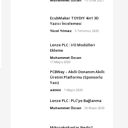
Muhammet Özcan
15 Ocak 2021
EcubMaker TOYDIY 4in1 3D
Yazıcı İncelemesi
Yücel Yılmaz
5 Temmuz 2020
Lenze PLC : I/O Modülleri
Ekleme
Muhammet Özcan
17 Mayıs 2020
PCBWay – Akıllı Donanım Akıllı
Üretim Platformu (Sponsorlu
Yazı)
admin
1 Mayıs 2020
Lenze PLC : PLC’ye Bağlanma
Muhammet Özcan
26 Nisan 2020
Mikroakışkanlar Nedir?