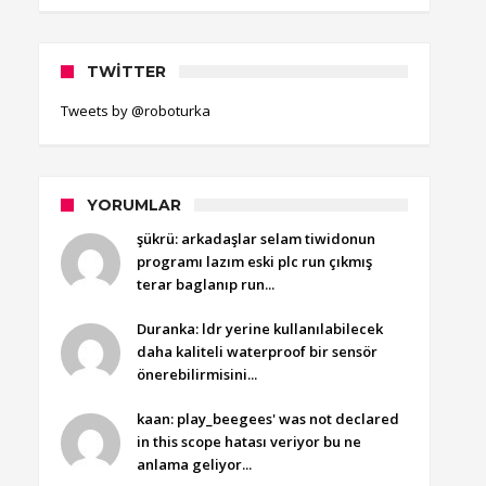
TWITTER
Tweets by @roboturka
YORUMLAR
şükrü: arkadaşlar selam tiwidonun
programı lazım eski plc run çıkmış
terar baglanıp run...
Duranka: ldr yerine kullanılabilecek
daha kaliteli waterproof bir sensör
önerebilirmisini...
kaan: play_beegees' was not declared
in this scope hatası veriyor bu ne
anlama geliyor...