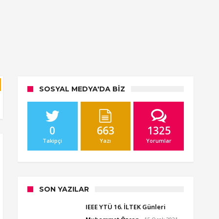
SOSYAL MEDYA'DA BIZ
0
663
1325
Takipçi
Yazı
Yorumlar
SON YAZILAR
IEEE YTÜ 16. İLTEK Günleri