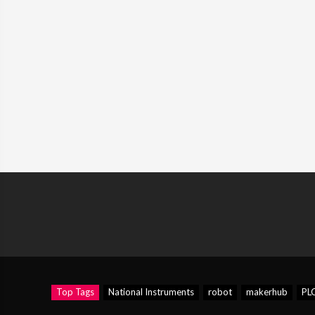
Top Tags
National Instruments
robot
makerhub
PL