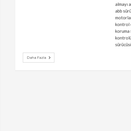
almayı a
abb sür
motorlar
kontrol 
koruma ş
kontrolü
sürücüsü
Daha Fazla