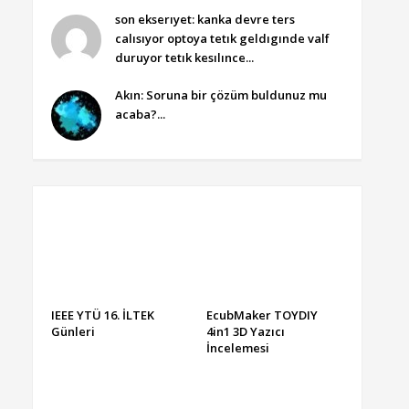
son ekserıyet: kanka devre ters
calısıyor optoya tetık geldıgınde valf
duruyor tetık kesılınce...
Akın: Soruna bir çözüm buldunuz mu
acaba?...
IEEE YTÜ 16. İLTEK
EcubMaker TOYDIY
Günleri
4in1 3D Yazıcı
İncelemesi