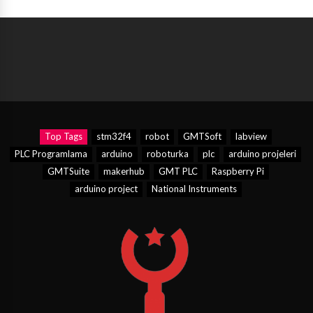
Top Tags
stm32f4
robot
GMTSoft
labview
PLC Programlama
arduino
roboturka
plc
arduino projeleri
GMTSuite
makerhub
GMT PLC
Raspberry Pi
arduino project
National Instruments