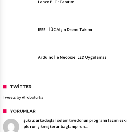
Lenze PLC : Tanıtım
IEEE – İÜC Alçin Drone Takımı
Arduino İle Neopixel LED Uygulaması
TWITTER
Tweets by @roboturka
YORUMLAR
şükrü: arkadaşlar selam tiwidonun programı lazım eski
plc run çıkmış terar baglanıp run...