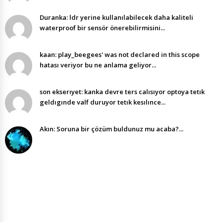
Duranka: ldr yerine kullanılabilecek daha kaliteli
waterproof bir sensör önerebilirmisini...
kaan: play_beegees' was not declared in this scope
hatası veriyor bu ne anlama geliyor...
son ekserıyet: kanka devre ters calısıyor optoya tetık
geldıgınde valf duruyor tetık kesılınce...
Akın: Soruna bir çözüm buldunuz mu acaba?...