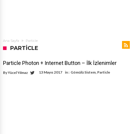
Ana Sayfa
Particle
PARTICLE
Particle Photon + Internet Button – İlk İzlenimler
13 Mayıs 2017
in :
Gömülü Sistem
,
Particle
By
Yücel Yılmaz