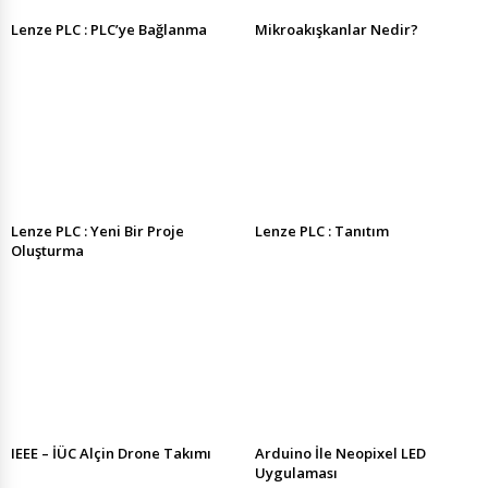
Lenze PLC : PLC’ye Bağlanma
Mikroakışkanlar Nedir?
Lenze PLC : Yeni Bir Proje
Lenze PLC : Tanıtım
Oluşturma
IEEE – İÜC Alçin Drone Takımı
Arduino İle Neopixel LED
Uygulaması