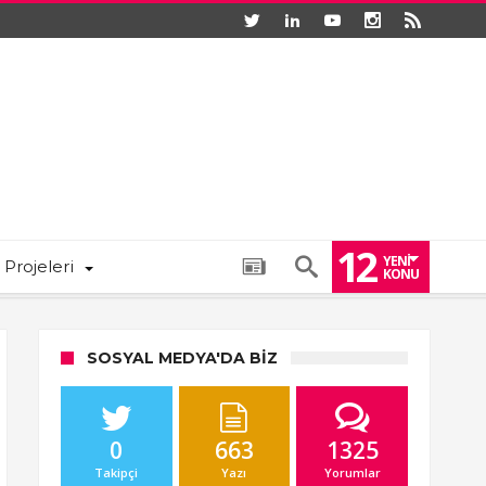
12
YENI
 Projeleri
KONU
SOSYAL MEDYA'DA BIZ
0
663
1325
Takipçi
Yazı
Yorumlar