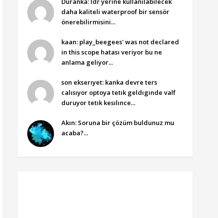
Duranka: ldr yerine kullanılabilecek
daha kaliteli waterproof bir sensör
önerebilirmisini...
kaan: play_beegees' was not declared
in this scope hatası veriyor bu ne
anlama geliyor...
son ekserıyet: kanka devre ters
calısıyor optoya tetık geldıgınde valf
duruyor tetık kesılınce...
Akın: Soruna bir çözüm buldunuz mu
acaba?...