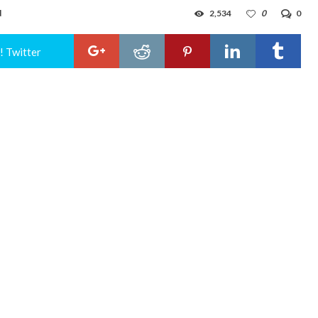
d
2,534
0
0
! Twitter