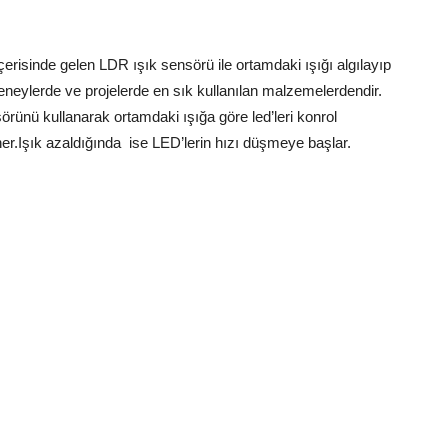
erisinde gelen LDR ışık sensörü ile ortamdaki ışığı algılayıp
eneylerde ve projelerde en sık kullanılan malzemelerdendir.
nü kullanarak ortamdaki ışığa göre led’leri konrol
ner.Işık azaldığında ise LED’lerin hızı düşmeye başlar.