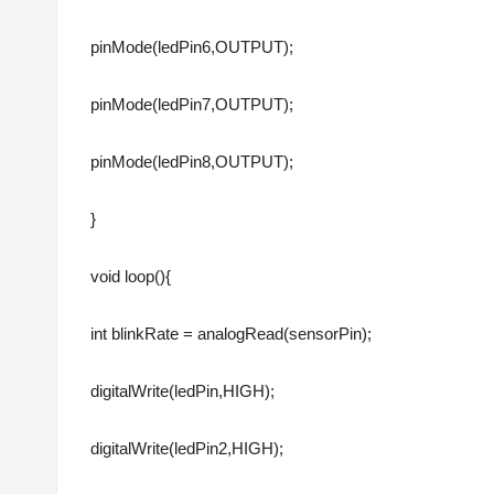
pinMode(ledPin6,OUTPUT);
pinMode(ledPin7,OUTPUT);
pinMode(ledPin8,OUTPUT);
}
void loop(){
int blinkRate = analogRead(sensorPin);
digitalWrite(ledPin,HIGH);
digitalWrite(ledPin2,HIGH);