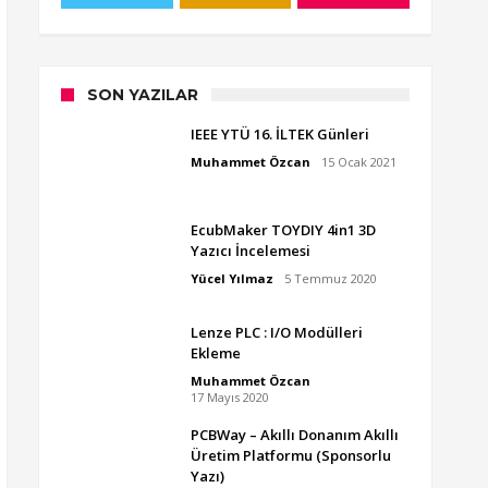
SON YAZILAR
IEEE YTÜ 16. İLTEK Günleri
Muhammet Özcan
15 Ocak 2021
EcubMaker TOYDIY 4in1 3D
Yazıcı İncelemesi
Yücel Yılmaz
5 Temmuz 2020
Lenze PLC : I/O Modülleri
Ekleme
Muhammet Özcan
17 Mayıs 2020
PCBWay – Akıllı Donanım Akıllı
Üretim Platformu (Sponsorlu
Yazı)