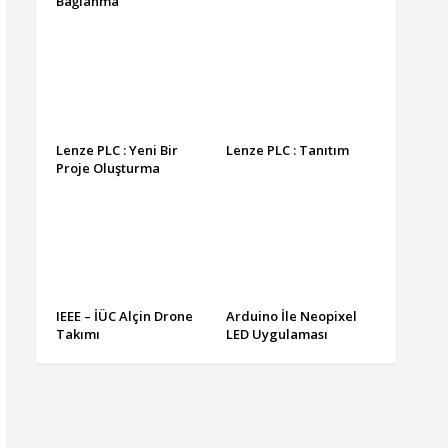
Bağlanma
Lenze PLC : Yeni Bir
Lenze PLC : Tanıtım
Proje Oluşturma
IEEE – İÜC Alçin Drone
Arduino İle Neopixel
Takımı
LED Uygulaması