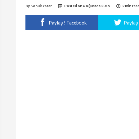
By
Konuk Yazar
Posted on
6 Ağustos 2015
2 min rea
Paylaş ! Facebook
Paylaş 