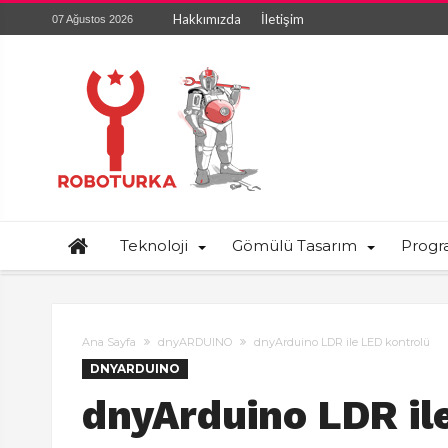
Hakkımızda
İletişim
07 Ağustos 2026
Teknoloji
Gömülü Tasarım
Prog
Ana Sayfa
dnyARDUINO
dnyArduino LDR ile LED kontrolü
DNYARDUINO
dnyArduino LDR il