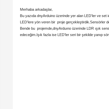
Merhaba arkadaşlar,
Bu yazıda dnyArduino üzerinde yer alan LED’ler ve set iç
LED’lere yön veren bir proje gerçekleştirdik.Sensörler d
Bende bu projemde,dnyArduıno üzerinde LDR ışık sensörü
edeceğim.Işık fazla ise LED’ler seri bir şekilde yanıp sö