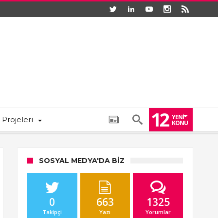
12
YENI
 Projeleri
KONU
SOSYAL MEDYA'DA BIZ
0
663
1325
Takipçi
Yazı
Yorumlar