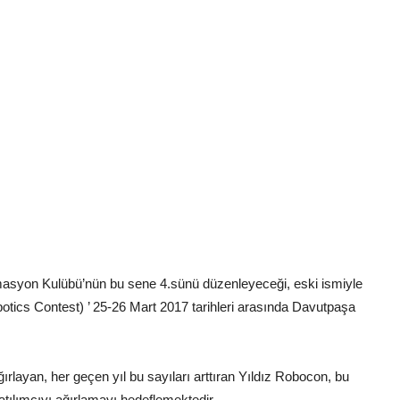
masyon Kulübü’nün bu sene 4.sünü düzenleyeceği, eski ismiyle
botics Contest) ’ 25-26 Mart 2017 tarihleri arasında Davutpaşa
rlayan, her geçen yıl bu sayıları arttıran Yıldız Robocon, bu
atılımcıyı ağırlamayı hedeflemektedir.