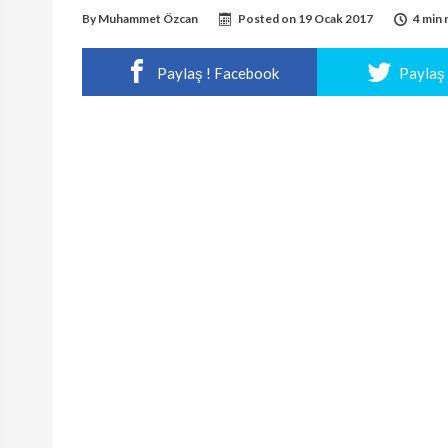
By
Muhammet Özcan
Posted on
19 Ocak 2017
4 min 
Paylaş ! Facebook
Paylaş 