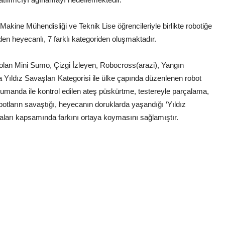
akine Mühendisliği ve Teknik Lise öğrencileriyle birlikte robotiğe
inden heyecanlı, 7 farklı kategoriden oluşmaktadır.
 olan Mini Sumo, Çizgi İzleyen, Robocross(arazi), Yangın
 Yıldız Savaşları Kategorisi ile ülke çapında düzenlenen robot
kumanda ile kontrol edilen ateş püskürtme, testereyle parçalama,
robotların savaştığı, heyecanın doruklarda yaşandığı ‘Yıldız
şmaları kapsamında farkını ortaya koymasını sağlamıştır.