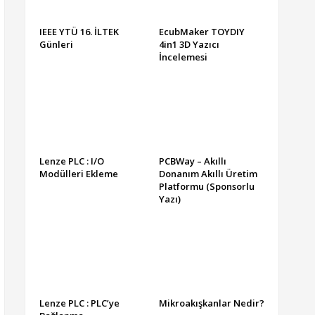
IEEE YTÜ 16. İLTEK
EcubMaker TOYDIY
Günleri
4in1 3D Yazıcı
İncelemesi
Lenze PLC : I/O
PCBWay – Akıllı
Modülleri Ekleme
Donanım Akıllı Üretim
Platformu (Sponsorlu
Yazı)
Lenze PLC : PLC’ye
Mikroakışkanlar Nedir?