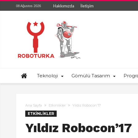
Hakkımızda
İletişim
08 Ağustos 2026
Teknoloji
Gömülü Tasarım
Prog
Ana Sayfa
Etkinlikler
Yıldız Robocon’17
ETKINLIKLER
Yıldız Robocon’17