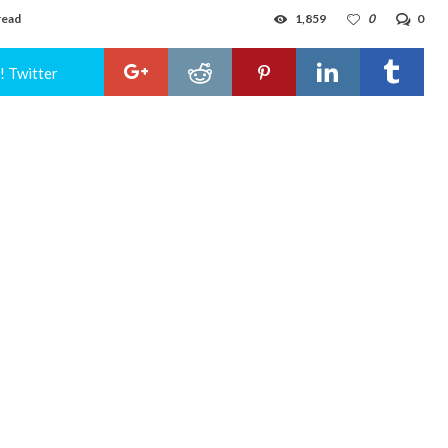
read
1,859
0
0
! Twitter