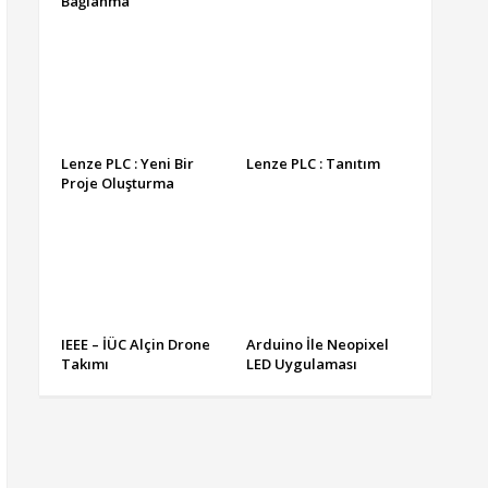
Bağlanma
Lenze PLC : Yeni Bir
Lenze PLC : Tanıtım
Proje Oluşturma
IEEE – İÜC Alçin Drone
Arduino İle Neopixel
Takımı
LED Uygulaması