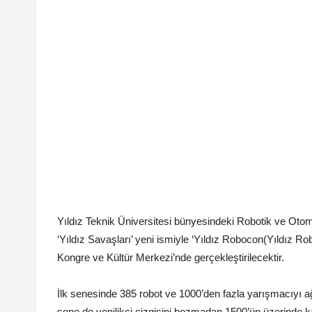
Yıldız Teknik Üniversitesi bünyesindeki Robotik ve Oto
‘Yıldız Savaşları’ yeni ismiyle ‘Yıldız Robocon(Yıldız Ro
Kongre ve Kültür Merkezi’nde gerçekleştirilecektir.
İlk senesinde 385 robot ve 1000’den fazla yarışmacıyı ağı
sene de yenilikçi çizgisini bozmadan 1500’ün üzerinde k