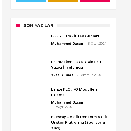
SON YAZILAR
IEEE YTÜ 16. İLTEK Günleri
Muhammet Özcan
15 Ocak 2021
EcubMaker TOYDIY 4in1 3D
Yazıcı İncelemesi
Yücel Yılmaz
5 Temmuz 2020
Lenze PLC : I/O Modülleri
Ekleme
Muhammet Özcan
17 Mayıs 2020
PCBWay – Akıllı Donanım Akıllı
Üretim Platformu (Sponsorlu
Yazı)