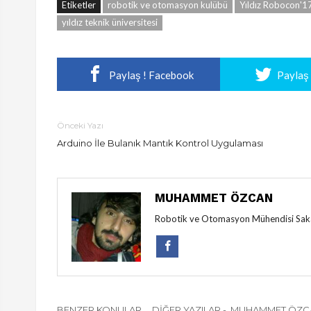
Etiketler
robotik ve otomasyon kulübü
Yıldız Robocon'1
yıldız teknik üniversitesi
Paylaş ! Facebook
Paylaş 
Önceki Yazı
Arduino İle Bulanık Mantık Kontrol Uygulaması
MUHAMMET ÖZCAN
Robotik ve Otomasyon Mühendisi Sakar
BENZER KONULAR
DIĞER YAZILAR - MUHAMMET ÖZ