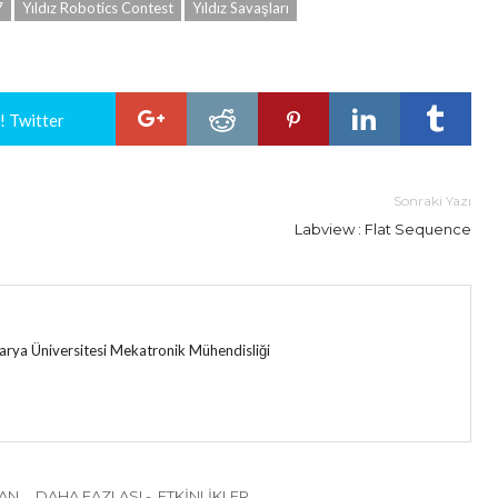
7
Yıldız Robotics Contest
Yıldız Savaşları
! Twitter
Sonraki Yazı
Labview : Flat Sequence
ya Üniversitesi Mekatronik Mühendisliği
CAN
DAHA FAZLASI - ETKINLIKLER