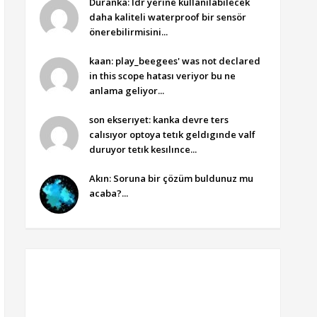
Duranka: ldr yerine kullanılabilecek
daha kaliteli waterproof bir sensör
önerebilirmisini...
kaan: play_beegees' was not declared
in this scope hatası veriyor bu ne
anlama geliyor...
son ekserıyet: kanka devre ters
calısıyor optoya tetık geldıgınde valf
duruyor tetık kesılınce...
Akın: Soruna bir çözüm buldunuz mu
acaba?...