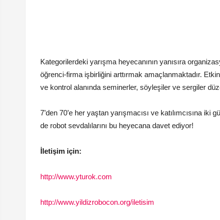
Kategorilerdeki yarışma heyecanının yanısıra organizasyo
öğrenci-firma işbirliğini arttırmak amaçlanmaktadır. Etkin
ve kontrol alanında seminerler, söyleşiler ve sergiler düz
7’den 70’e her yaştan yarışmacısı ve katılımcısına iki 
de robot sevdalılarını bu heyecana davet ediyor!
İletişim için:
http://www.yturok.com
http://www.yildizrobocon.org/iletisim