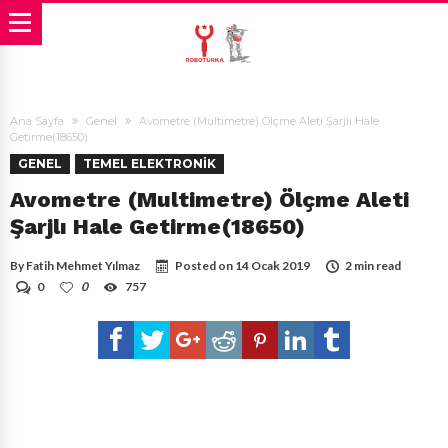
Ana Sayfa
Genel
Avometre (Multimetre) Ölçme Aleti Şarjlı Hale
Getirme(18650)
GENEL
TEMEL ELEKTRONIK
Avometre (Multimetre) Ölçme Aleti
Şarjlı Hale Getirme(18650)
By
Fatih Mehmet Yılmaz
Posted on
14 Ocak 2019
2 min read
0
0
757