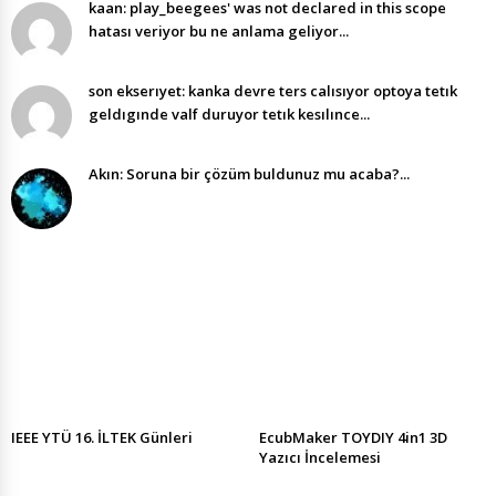
kaan: play_beegees' was not declared in this scope
hatası veriyor bu ne anlama geliyor...
son ekserıyet: kanka devre ters calısıyor optoya tetık
geldıgınde valf duruyor tetık kesılınce...
Akın: Soruna bir çözüm buldunuz mu acaba?...
IEEE YTÜ 16. İLTEK Günleri
EcubMaker TOYDIY 4in1 3D
Yazıcı İncelemesi