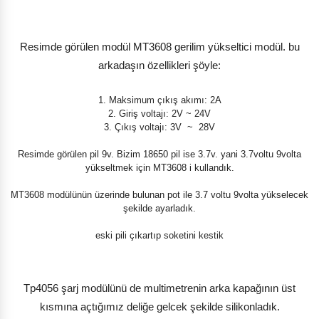
Resimde görülen modül MT3608 gerilim yükseltici modül. bu
arkadaşın özellikleri şöyle:
1. Maksimum çıkış akımı: 2A
2. Giriş voltajı: 2V ~ 24V
3. Çıkış voltajı: 3V
~ 28V
Resimde görülen pil 9v. Bizim 18650 pil ise 3.7v. yani 3.7voltu 9volta
yükseltmek için MT3608 i kullandık.
MT3608 modülünün üzerinde bulunan pot ile 3.7 voltu 9volta yükselecek
şekilde ayarladık.
eski pili çıkartıp soketini kestik
Tp4056 şarj modülünü de multimetrenin arka kapağının üst
kısmına açtığımız deliğe gelcek şekilde silikonladık.