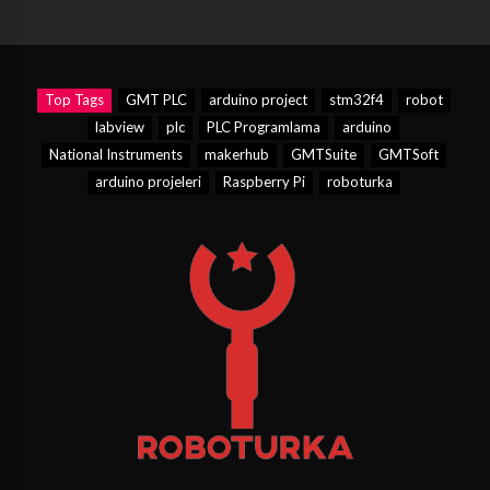
Top Tags
GMT PLC
arduino project
stm32f4
robot
labview
plc
PLC Programlama
arduino
National Instruments
makerhub
GMTSuite
GMTSoft
arduino projeleri
Raspberry Pi
roboturka