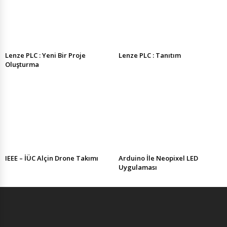
Lenze PLC : Yeni Bir Proje
Lenze PLC : Tanıtım
Oluşturma
IEEE – İÜC Alçin Drone Takımı
Arduino İle Neopixel LED
Uygulaması