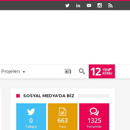
12
YENI
 Projeleri
KONU
SOSYAL MEDYA'DA BIZ
0
663
1325
Takipçi
Yazı
Yorumlar