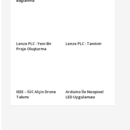
Bağlanma
Lenze PLC : Yeni Bir
Lenze PLC : Tanıtım
Proje Oluşturma
IEEE – İÜC Alçin Drone
Arduino İle Neopixel
Takımı
LED Uygulaması