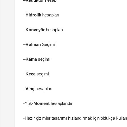
–
Redüktör
hesabı
–
Hidrolik
hesapları
–
Konveyör
hesapları
–
Rulman
Seçimi
–
Kama
seçimi
–
Keçe
seçimi
–
Vinç
hesapları
-Yük-
Moment
hesaplarıdır
-Hazır çizimler tasarımı hızlandırmak için oldukça kullanı