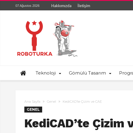
Hakkımızda
İletişim
07 Ağustos 2026
Teknoloji
Gömülü Tasarım
Prog
Ana Sayfa
Genel
KediCAD’te Çizim ve CAE
GENEL
KediCAD’te Çizim 