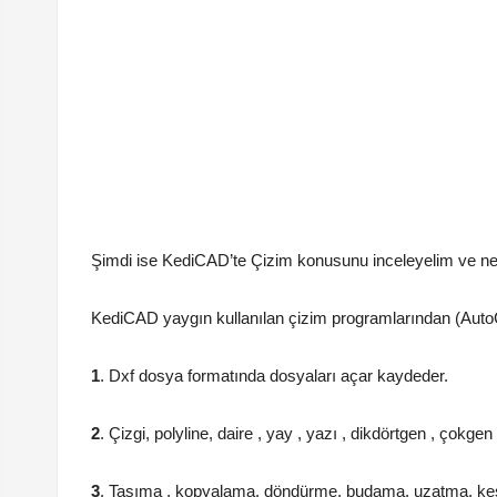
Şimdi ise KediCAD’te Çizim konusunu inceleyelim ve nel
KediCAD yaygın kullanılan çizim programlarından (AutoCAD
1
. Dxf dosya formatında dosyaları açar kaydeder.
2
. Çizgi, polyline, daire , yay , yazı , dikdörtgen , çokgen 
3
. Taşıma , kopyalama, döndürme, budama, uzatma, kesiş