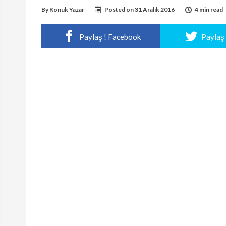
By
Konuk Yazar
Posted on
31 Aralık 2016
4 min read
Paylaş ! Facebook
Paylaş 