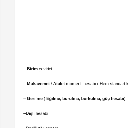
–
Birim
çevirici
–
Mukavemet
/
Atalet
momenti hesabı ( Hem standart kesi
–
Gerilme
(
Eğilme, burulma, burkulma, güç hesabı
)
–
Dişli
hesabı