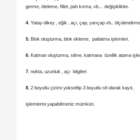
germe, öteleme, fillet, pah kırma, vb… değişiklikler.
4
. Yatay-dikey , eğik , açı, çap, yarıçap vb.. ölçülendirme
5.
Blok oluşturma, blok ekleme, patlatma işlemleri.
6
. Katman oluşturma, silme, katmana özellik atama işlem
7
. nokta, uzunluk , açı bilgileri
8.
2 boyutlu çizimi yükseltip 3 boyutlu stl olarak kayıt,
işlemlerini yapabilmeniz mümkün.