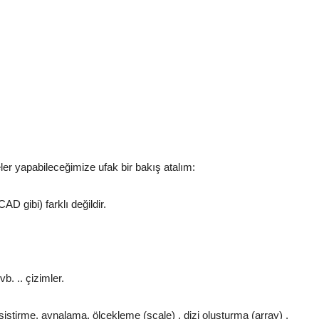
er yapabileceğimize ufak bir bakış atalım:
 gibi) farklı değildir.
vb. .. çizimler.
tirme, aynalama, ölçekleme (scale) , dizi oluşturma (array) ,