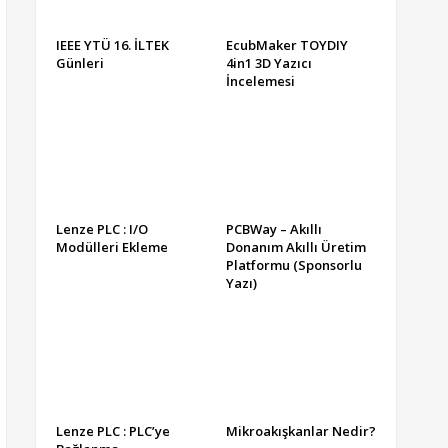
IEEE YTÜ 16. İLTEK
EcubMaker TOYDIY
Günleri
4in1 3D Yazıcı
İncelemesi
Lenze PLC : I/O
PCBWay – Akıllı
Modülleri Ekleme
Donanım Akıllı Üretim
Platformu (Sponsorlu
Yazı)
Lenze PLC : PLC’ye
Mikroakışkanlar Nedir?