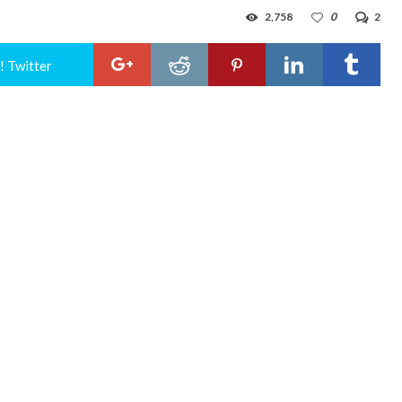
2,758
0
2
! Twitter