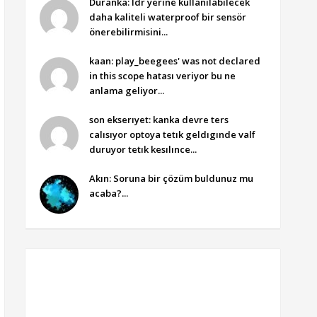
Duranka: ldr yerine kullanılabilecek
daha kaliteli waterproof bir sensör
önerebilirmisini...
kaan: play_beegees' was not declared
in this scope hatası veriyor bu ne
anlama geliyor...
son ekserıyet: kanka devre ters
calısıyor optoya tetık geldıgınde valf
duruyor tetık kesılınce...
Akın: Soruna bir çözüm buldunuz mu
acaba?...