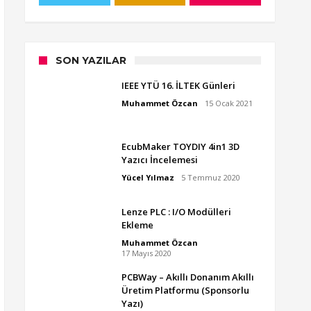
SON YAZILAR
IEEE YTÜ 16. İLTEK Günleri
Muhammet Özcan
15 Ocak 2021
EcubMaker TOYDIY 4in1 3D
Yazıcı İncelemesi
Yücel Yılmaz
5 Temmuz 2020
Lenze PLC : I/O Modülleri
Ekleme
Muhammet Özcan
17 Mayıs 2020
PCBWay – Akıllı Donanım Akıllı
Üretim Platformu (Sponsorlu
Yazı)