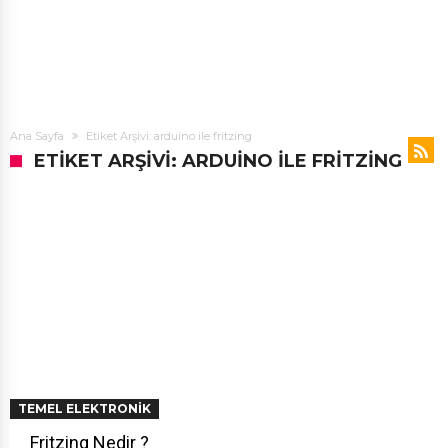
Ana Sayfa
Etiket Arşivi: arduino ile fritzing
ETIKET ARŞIVI: ARDUINO ILE FRITZING
TEMEL ELEKTRONIK
Fritzing Nedir ?