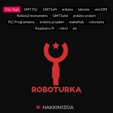
Top Tags
GMT PLC
GMTSoft
arduino
labview
stm32f4
National Instruments
GMTSuite
arduino project
PLC Programlama
arduino projeleri
makerhub
roboturka
Raspberry Pi
robot
plc
HAKKIMIZDA