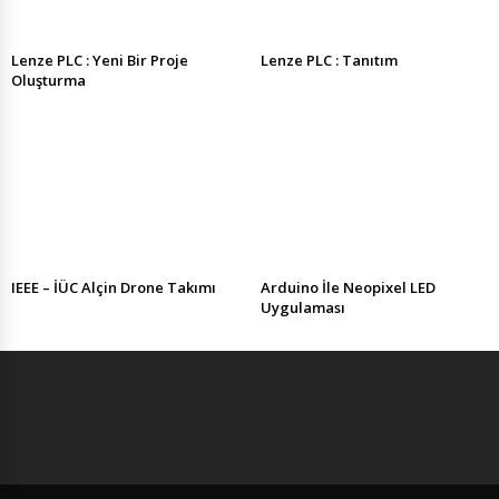
Lenze PLC : Yeni Bir Proje
Lenze PLC : Tanıtım
Oluşturma
IEEE – İÜC Alçin Drone Takımı
Arduino İle Neopixel LED
Uygulaması