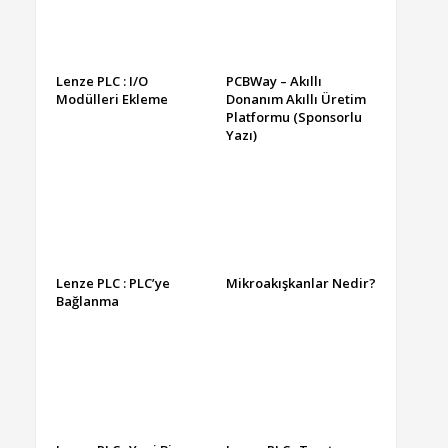
Lenze PLC : I/O
PCBWay – Akıllı
Modülleri Ekleme
Donanım Akıllı Üretim
Platformu (Sponsorlu
Yazı)
Lenze PLC : PLC’ye
Mikroakışkanlar Nedir?
Bağlanma