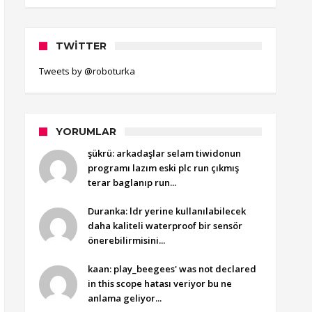
TWITTER
Tweets by @roboturka
YORUMLAR
şükrü: arkadaşlar selam tiwidonun
programı lazım eski plc run çıkmış
terar baglanıp run...
Duranka: ldr yerine kullanılabilecek
daha kaliteli waterproof bir sensör
önerebilirmisini...
kaan: play_beegees' was not declared
in this scope hatası veriyor bu ne
anlama geliyor...