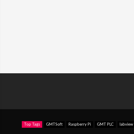
Top Tags
GMTSoft
Raspberry Pi
GMT PLC
labview