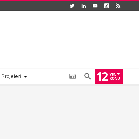
12
YENI
 Projeleri
KONU