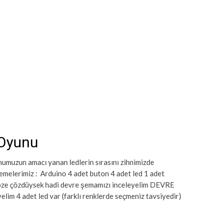
 Oyunu
umuzun amacı yanan ledlerin sırasını zihnimizde
emelerimiz : Arduino 4 adet buton 4 adet led 1 adet
bze çözdüysek hadi devre şemamızı inceleyelim DEVRE
im 4 adet led var (farklı renklerde seçmeniz tavsiyedir)