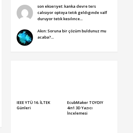
son ekserıyet: kanka devre ters
calısıyor optoya tetık geldıgınde valf
duruyor tetık kesılınce...
Akın: Soruna bir çözüm buldunuz mu
acaba?...
IEEE YTÜ 16. İLTEK
EcubMaker TOYDIY
Günleri
4in1 3D Yazıcı
İncelemesi