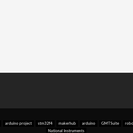
arduino project
stm32f4
makerhub
arduino
GMTSuite
robo
National Instruments