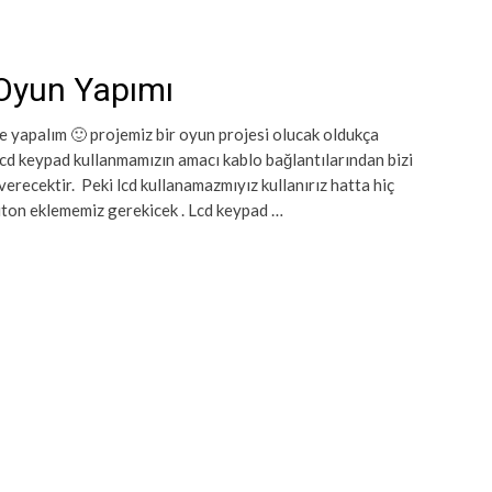
 Oyun Yapımı
je yapalım 🙂 projemiz bir oyun projesi olucak oldukça
lcd keypad kullanmamızın amacı kablo bağlantılarından bizi
verecektir. Peki lcd kullanamazmıyız kullanırız hatta hiç
ton eklememiz gerekicek . Lcd keypad …