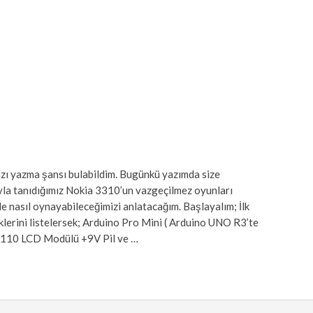
zı yazma şansı bulabildim. Bugünkü yazımda size
la tanıdığımız Nokia 3310’un vazgeçilmez oyunları
 nasıl oynayabileceğimizi anlatacağım. Başlayalım; İlk
klerini listelersek; Arduino Pro Mini ( Arduino UNO R3’te
a 5110 LCD Modülü +9V Pil ve …