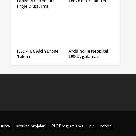
Lenze PLC : Yeni Bir
Lenze PLC : Tanıtım
Proje Oluşturma
IEEE – İÜC Alçin Drone
Arduino İle Neopixel
Takımı
LED Uygulaması
turka
arduino projeleri
PLC Programlama
plc
robot