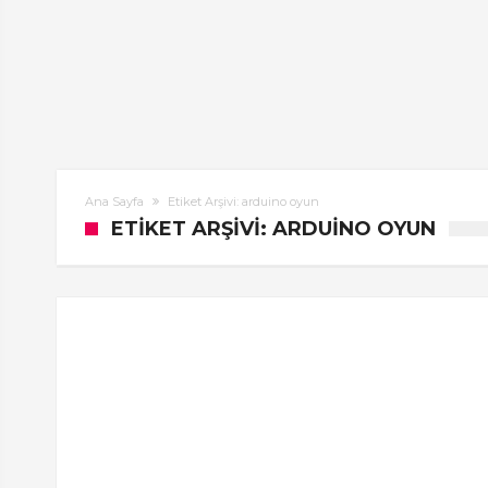
Ana Sayfa
Etiket Arşivi: arduino oyun
ETIKET ARŞIVI: ARDUINO OYUN