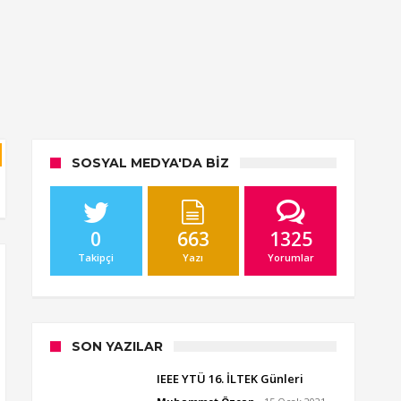
SOSYAL MEDYA'DA BIZ
0
663
1325
Takipçi
Yazı
Yorumlar
SON YAZILAR
IEEE YTÜ 16. İLTEK Günleri