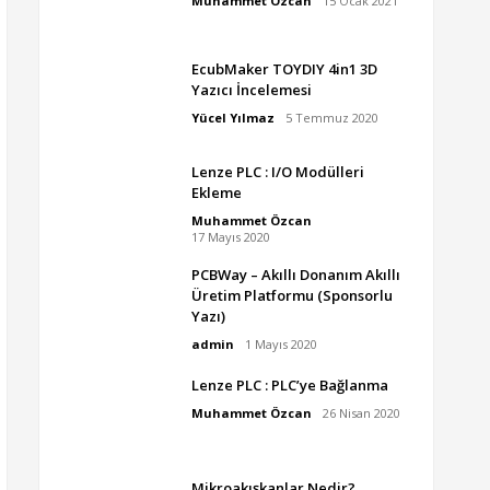
Muhammet Özcan
15 Ocak 2021
EcubMaker TOYDIY 4in1 3D
Yazıcı İncelemesi
Yücel Yılmaz
5 Temmuz 2020
Lenze PLC : I/O Modülleri
Ekleme
Muhammet Özcan
17 Mayıs 2020
PCBWay – Akıllı Donanım Akıllı
Üretim Platformu (Sponsorlu
Yazı)
admin
1 Mayıs 2020
Lenze PLC : PLC’ye Bağlanma
Muhammet Özcan
26 Nisan 2020
Mikroakışkanlar Nedir?