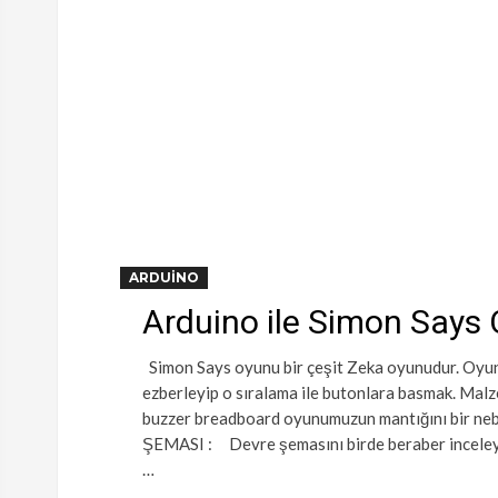
ARDUINO
Arduino ile Simon Says
Simon Says oyunu bir çeşit Zeka oyunudur. Oyun
ezberleyip o sıralama ile butonlara basmak. Malz
buzzer breadboard oyunumuzun mantığını bir ne
ŞEMASI : Devre şemasını birde beraber inceleyel
…