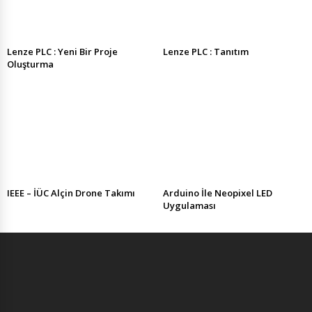
Lenze PLC : Yeni Bir Proje
Lenze PLC : Tanıtım
Oluşturma
IEEE – İÜC Alçin Drone Takımı
Arduino İle Neopixel LED
Uygulaması