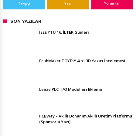
Takipçi
Yazı
Yorumlar
SON YAZILAR
IEEE YTÜ 16. İLTEK Günleri
EcubMaker TOYDIY 4in1 3D Yazıcı İncelemesi
Lenze PLC : I/O Modülleri Ekleme
PCBWay – Akıllı Donanım Akıllı Üretim Platformu
(Sponsorlu Yazı)