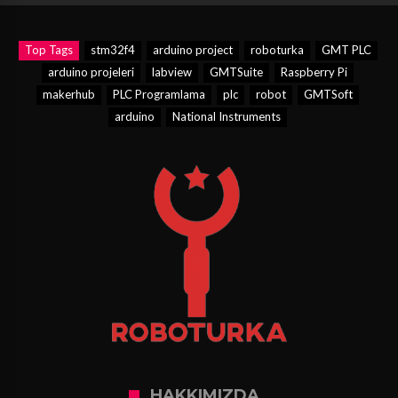
Top Tags
stm32f4
arduino project
roboturka
GMT PLC
arduino projeleri
labview
GMTSuite
Raspberry Pi
makerhub
PLC Programlama
plc
robot
GMTSoft
arduino
National Instruments
HAKKIMIZDA