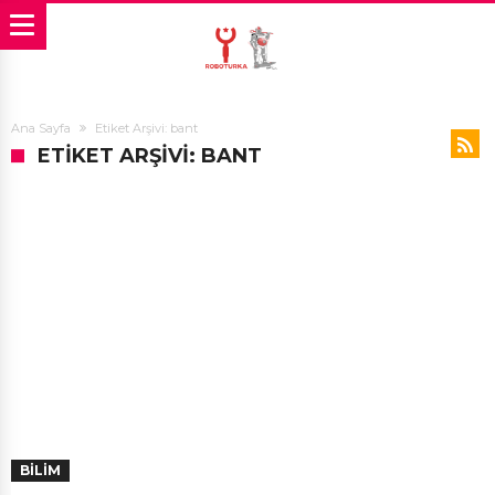
Ana Sayfa
Etiket Arşivi: bant
ETIKET ARŞIVI: BANT
BILIM