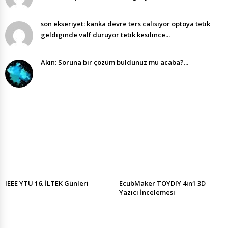
son ekserıyet: kanka devre ters calısıyor optoya tetık
geldıgınde valf duruyor tetık kesılınce...
Akın: Soruna bir çözüm buldunuz mu acaba?...
IEEE YTÜ 16. İLTEK Günleri
EcubMaker TOYDIY 4in1 3D
Yazıcı İncelemesi