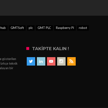
rhub
GMTSoft
plc
GMT PLC
Raspberry Pi
robot
TAKIPTE KALIN !
e gösterilen
Türkçe teknik
alayan bir