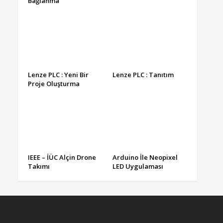
Bağlanma
Lenze PLC : Yeni Bir
Lenze PLC : Tanıtım
Proje Oluşturma
IEEE – İÜC Alçin Drone
Arduino İle Neopixel
Takımı
LED Uygulaması