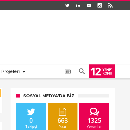
12
YENI
 Projeleri
KONU
SOSYAL MEDYA'DA BIZ
0
663
1325
Takipçi
Yazı
Yorumlar