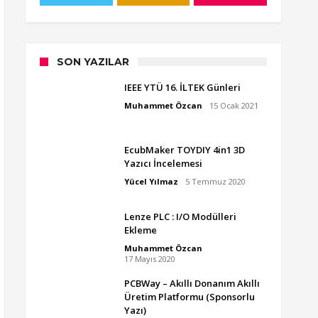
SON YAZILAR
IEEE YTÜ 16. İLTEK Günleri
Muhammet Özcan
15 Ocak 2021
EcubMaker TOYDIY 4in1 3D
Yazıcı İncelemesi
Yücel Yılmaz
5 Temmuz 2020
Lenze PLC : I/O Modülleri
Ekleme
Muhammet Özcan
17 Mayıs 2020
PCBWay – Akıllı Donanım Akıllı
Üretim Platformu (Sponsorlu
Yazı)