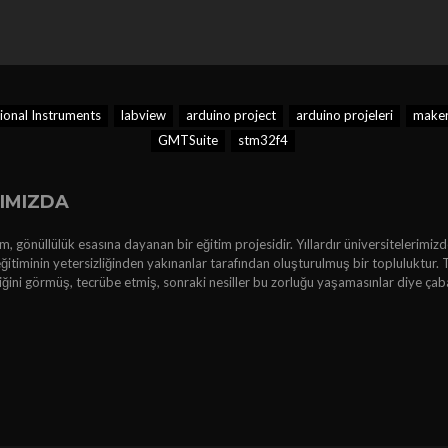
ional Instruments
labview
arduino project
arduino projeleri
make
GMTSuite
stm32f4
IMIZDA
, gönüllülük esasına dayanan bir eğitim projesidir. Yıllardır üniversitelerimizd
ğitiminin yetersizliğinden yakınanlar tarafından oluşturulmuş bir topluluktur. 
kliğini görmüş, tecrübe etmiş, sonraki nesiller bu zorluğu yaşamasınlar diye çab