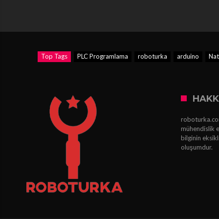
Top Tags
PLC Programlama
roboturka
arduino
Nat
HAKK
roboturka.com
mühendislik e
bilginin eksi
oluşumdur.