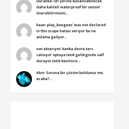
Duranka: ldr yerine kullanılabilecek
daha kaliteli waterproof bir sensör
önerebilirmisini...
kaan: play_beegees' was not declared
in this scope hatası veriyor bu ne
anlama geliyor...
son ekserıyet: kanka devre ters
calısıyor optoya tetık geldıgınde valf
duruyor tetık kesılınce...
Akın: Soruna bir çözüm buldunuz mu
acaba?...