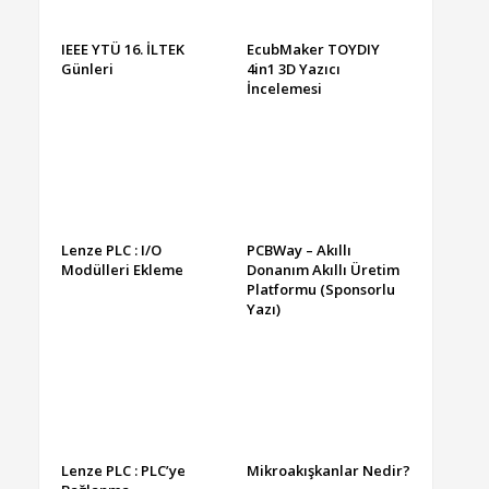
IEEE YTÜ 16. İLTEK
EcubMaker TOYDIY
Günleri
4in1 3D Yazıcı
İncelemesi
Lenze PLC : I/O
PCBWay – Akıllı
Modülleri Ekleme
Donanım Akıllı Üretim
Platformu (Sponsorlu
Yazı)
Lenze PLC : PLC’ye
Mikroakışkanlar Nedir?