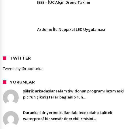
IEEE – İÜC Alçin Drone Takımı
Arduino İle Neopixel LED Uygulaması
TWITTER
Tweets by @roboturka
YORUMLAR
şükrü: arkadaşlar selam tiwidonun programı lazım eski
plc run çıkmış terar baglanıp run...
Duranka: ldr yerine kullanılabilecek daha kaliteli
waterproof bir sensör önerebilirmisini...