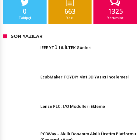
0
663
1325
Takipçi
Yazı
Yorumlar
SON YAZILAR
IEEE YTÜ 16. İLTEK Günleri
EcubMaker TOYDIY 4in1 3D Yazıcı İncelemesi
Lenze PLC : I/O Modülleri Ekleme
PCBWay – Akıllı Donanım Akıllı Üretim Platformu
(Sponsorlu Yazı)