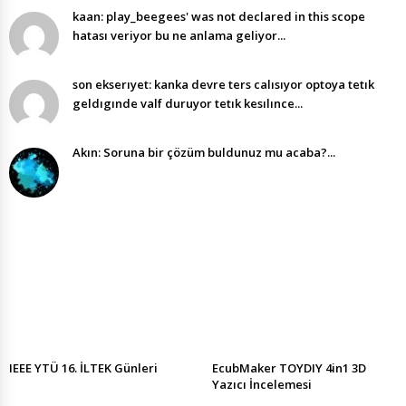
kaan: play_beegees' was not declared in this scope
hatası veriyor bu ne anlama geliyor...
son ekserıyet: kanka devre ters calısıyor optoya tetık
geldıgınde valf duruyor tetık kesılınce...
Akın: Soruna bir çözüm buldunuz mu acaba?...
IEEE YTÜ 16. İLTEK Günleri
EcubMaker TOYDIY 4in1 3D
Yazıcı İncelemesi