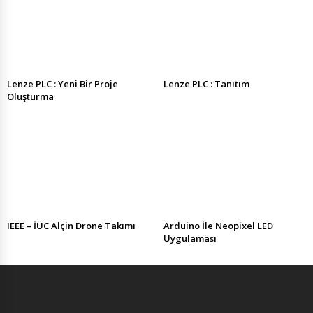
Lenze PLC : Yeni Bir Proje
Lenze PLC : Tanıtım
Oluşturma
IEEE – İÜC Alçin Drone Takımı
Arduino İle Neopixel LED
Uygulaması