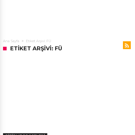
Ana Sayfa
Etiket Arşivi: FÜ
ETIKET ARŞIVI: FÜ