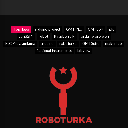
Top Tags
arduino project
GMT PLC
GMTSoft
plc
stm32f4
robot
Raspberry Pi
arduino projeleri
PLC Programlama
arduino
roboturka
GMTSuite
makerhub
National Instruments
labview