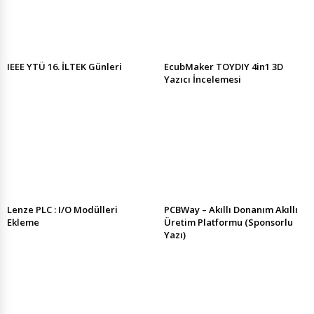
IEEE YTÜ 16. İLTEK Günleri
EcubMaker TOYDIY 4in1 3D
Yazıcı İncelemesi
Lenze PLC : I/O Modülleri
PCBWay – Akıllı Donanım Akıllı
Ekleme
Üretim Platformu (Sponsorlu
Yazı)