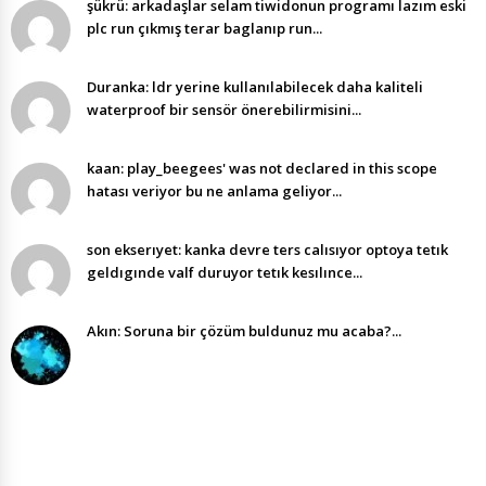
şükrü: arkadaşlar selam tiwidonun programı lazım eski
plc run çıkmış terar baglanıp run...
Duranka: ldr yerine kullanılabilecek daha kaliteli
waterproof bir sensör önerebilirmisini...
kaan: play_beegees' was not declared in this scope
hatası veriyor bu ne anlama geliyor...
son ekserıyet: kanka devre ters calısıyor optoya tetık
geldıgınde valf duruyor tetık kesılınce...
Akın: Soruna bir çözüm buldunuz mu acaba?...