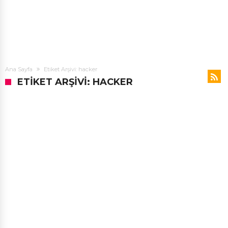
Ana Sayfa
Etiket Arşivi: hacker
ETIKET ARŞIVI: HACKER