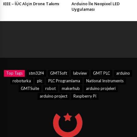
IEEE – İÜC Alçin Drone Takımı
Arduino İle Neopixel LED
Uygulaması
Top Tags
stm32f4
GMTSoft
labview
GMT PLC
arduino
roboturka
plc
PLC Programlama
National Instruments
GMTSuite
robot
makerhub
arduino projeleri
arduino project
Raspberry Pi