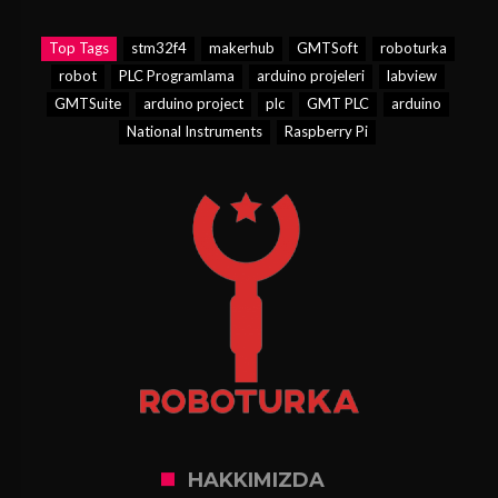
Top Tags
stm32f4
makerhub
GMTSoft
roboturka
robot
PLC Programlama
arduino projeleri
labview
GMTSuite
arduino project
plc
GMT PLC
arduino
National Instruments
Raspberry Pi
HAKKIMIZDA