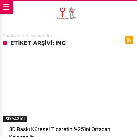
Ana Sayfa
Etiket Arşivi: Ing
ETIKET ARŞIVI: ING
3D YAZICI
3D Baskı Küresel Ticaretin %25’ini Ortadan