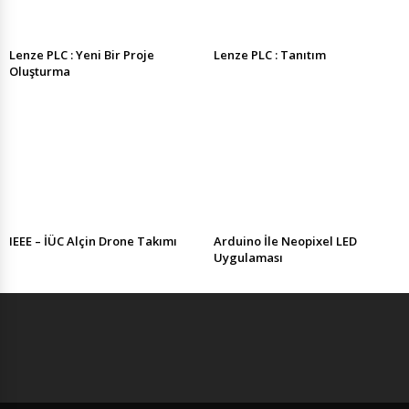
Lenze PLC : Yeni Bir Proje
Lenze PLC : Tanıtım
Oluşturma
IEEE – İÜC Alçin Drone Takımı
Arduino İle Neopixel LED
Uygulaması