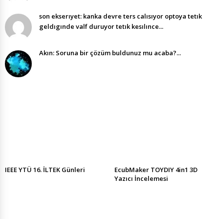
son ekserıyet: kanka devre ters calısıyor optoya tetık
geldıgınde valf duruyor tetık kesılınce...
Akın: Soruna bir çözüm buldunuz mu acaba?...
IEEE YTÜ 16. İLTEK Günleri
EcubMaker TOYDIY 4in1 3D
Yazıcı İncelemesi