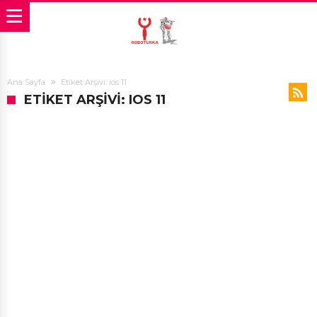
Ana Sayfa
Etiket Arşivi: ıos 11
ETIKET ARŞIVI: IOS 11