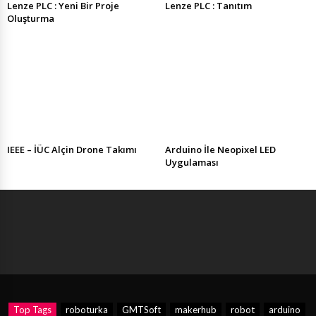
Lenze PLC : Yeni Bir Proje
Lenze PLC : Tanıtım
Oluşturma
IEEE – İÜC Alçin Drone Takımı
Arduino İle Neopixel LED
Uygulaması
Top Tags
roboturka
GMTSoft
makerhub
robot
arduino