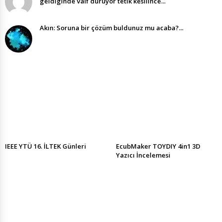
geldıgınde valf duruyor tetık kesılınce...
Akın: Soruna bir çözüm buldunuz mu acaba?...
IEEE YTÜ 16. İLTEK Günleri
EcubMaker TOYDIY 4in1 3D
Yazıcı İncelemesi