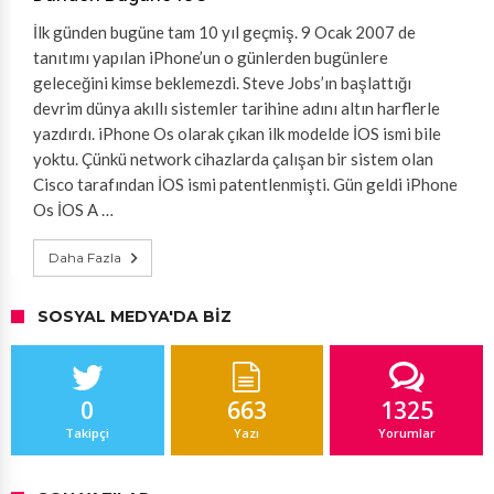
İlk günden bugüne tam 10 yıl geçmiş. 9 Ocak 2007 de
tanıtımı yapılan iPhone’un o günlerden bugünlere
geleceğini kimse beklemezdi. Steve Jobs’ın başlattığı
devrim dünya akıllı sistemler tarihine adını altın harflerle
yazdırdı. iPhone Os olarak çıkan ilk modelde İOS ismi bile
yoktu. Çünkü network cihazlarda çalışan bir sistem olan
Cisco tarafından İOS ismi patentlenmişti. Gün geldi iPhone
Os İOS A …
Daha Fazla
SOSYAL MEDYA'DA BIZ
0
663
1325
Takipçi
Yazı
Yorumlar