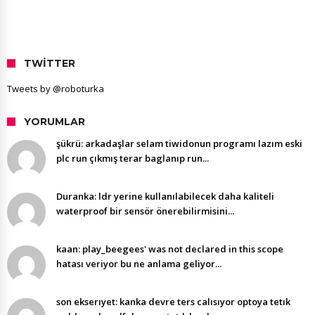
TWITTER
Tweets by @roboturka
YORUMLAR
şükrü: arkadaşlar selam tiwidonun programı lazım eski
plc run çıkmış terar baglanıp run...
Duranka: ldr yerine kullanılabilecek daha kaliteli
waterproof bir sensör önerebilirmisini...
kaan: play_beegees' was not declared in this scope
hatası veriyor bu ne anlama geliyor...
son ekserıyet: kanka devre ters calısıyor optoya tetık