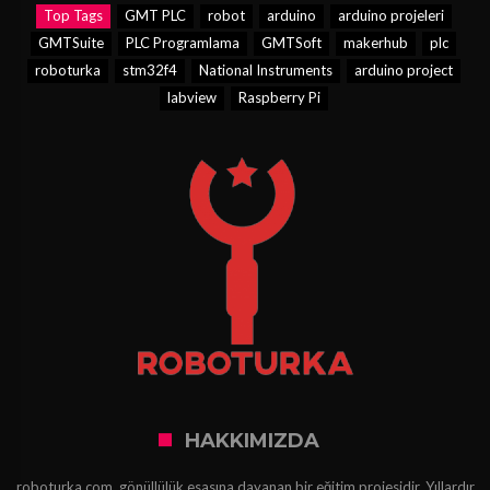
Top Tags
GMT PLC
robot
arduino
arduino projeleri
GMTSuite
PLC Programlama
GMTSoft
makerhub
plc
roboturka
stm32f4
National Instruments
arduino project
labview
Raspberry Pi
HAKKIMIZDA
roboturka.com, gönüllülük esasına dayanan bir eğitim projesidir. Yıllardır