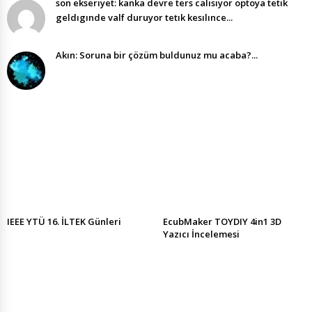
son ekserıyet: kanka devre ters calısıyor optoya tetık
geldıgınde valf duruyor tetık kesılınce...
Akın: Soruna bir çözüm buldunuz mu acaba?...
IEEE YTÜ 16. İLTEK Günleri
EcubMaker TOYDIY 4in1 3D
Yazıcı İncelemesi