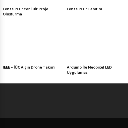
Lenze PLC : Yeni Bir Proje
Lenze PLC : Tanıtım
Oluşturma
IEEE – İÜC Alçin Drone Takımı
Arduino İle Neopixel LED
Uygulaması