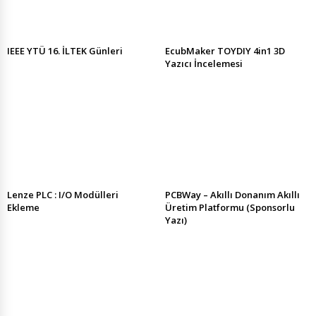
IEEE YTÜ 16. İLTEK Günleri
EcubMaker TOYDIY 4in1 3D
Yazıcı İncelemesi
Lenze PLC : I/O Modülleri
PCBWay – Akıllı Donanım Akıllı
Ekleme
Üretim Platformu (Sponsorlu
Yazı)