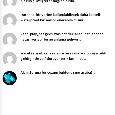
plc run çıkmış terar baglanıp run...
Duranka: ldr yerine kullanılabilecek daha kaliteli
waterproof bir sensör önerebilirmisini...
kaan: play_beegees' was not declared in this scope
hatası veriyor bu ne anlama geliyor...
son ekserıyet: kanka devre ters calısıyor optoya tetık
geldıgınde valf duruyor tetık kesılınce...
Akın: Soruna bir çözüm buldunuz mu acaba?...