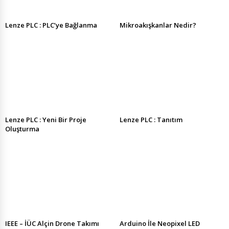
Lenze PLC : PLC’ye Bağlanma
Mikroakışkanlar Nedir?
Lenze PLC : Yeni Bir Proje
Lenze PLC : Tanıtım
Oluşturma
IEEE – İÜC Alçin Drone Takımı
Arduino İle Neopixel LED