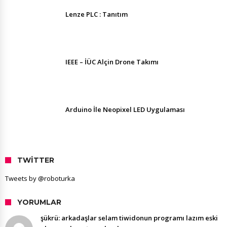
Lenze PLC : Tanıtım
IEEE – İÜC Alçin Drone Takımı
Arduino İle Neopixel LED Uygulaması
TWITTER
Tweets by @roboturka
YORUMLAR
şükrü: arkadaşlar selam tiwidonun programı lazım eski