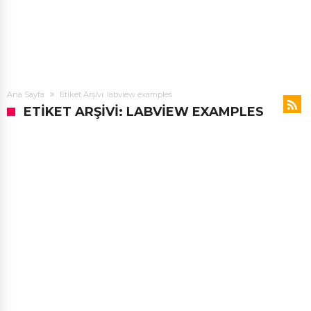
Ana Sayfa
Etiket Arşivi: labview examples
ETIKET ARŞIVI: LABVIEW EXAMPLES