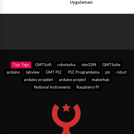
Uygulaması
Top Tags
GMTSoft
roboturka
stm32f4
GMTSuite
arduino
labview
GMT PLC
PLC Programlama
plc
robot
arduino projeleri
arduino project
makerhub
National Instruments
Raspberry Pi