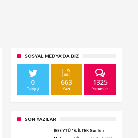
SOSYAL MEDYA'DA BIZ
0
663
1325
Takipçi
Yazı
Yorumlar
SON YAZILAR
IEEE YTÜ 16. İLTEK Günleri