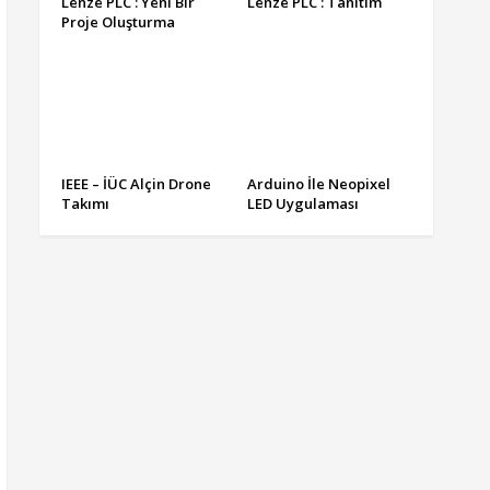
Lenze PLC : Yeni Bir
Lenze PLC : Tanıtım
Proje Oluşturma
IEEE – İÜC Alçin Drone
Arduino İle Neopixel
Takımı
LED Uygulaması