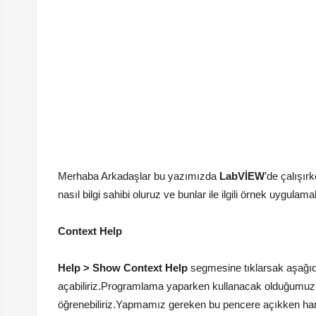
Merhaba Arkadaşlar bu yazımızda
LabVİEW
’de çalışı
nasıl bilgi sahibi oluruz ve bunlar ile ilgili örnek uygula
Context Help
Help > Show Context Help
segmesine tıklarsak aşağıd
açabiliriz.Programlama yaparken kullanacak olduğumuz k
öğrenebiliriz.Yapmamız gereken bu pencere açıkken han