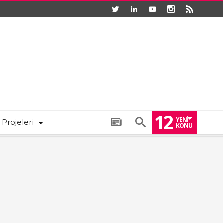
12
YENI
 Projeleri
KONU