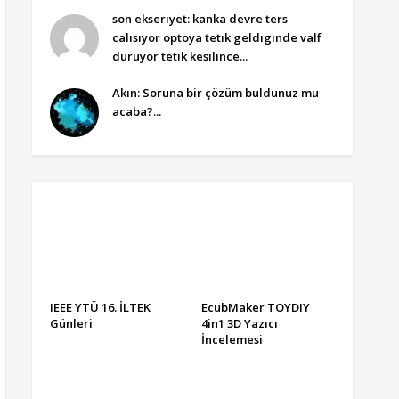
son ekserıyet: kanka devre ters
calısıyor optoya tetık geldıgınde valf
duruyor tetık kesılınce...
Akın: Soruna bir çözüm buldunuz mu
acaba?...
IEEE YTÜ 16. İLTEK
EcubMaker TOYDIY
Günleri
4in1 3D Yazıcı
İncelemesi