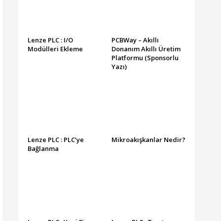
Lenze PLC : I/O
PCBWay – Akıllı
Modülleri Ekleme
Donanım Akıllı Üretim
Platformu (Sponsorlu
Yazı)
Lenze PLC : PLC’ye
Mikroakışkanlar Nedir?
Bağlanma