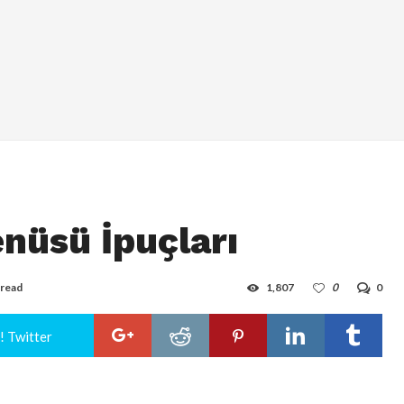
nüsü İpuçları
 read
1,807
0
0
! Twitter