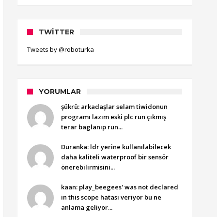
TWITTER
Tweets by @roboturka
YORUMLAR
şükrü: arkadaşlar selam tiwidonun
programı lazım eski plc run çıkmış
terar baglanıp run...
Duranka: ldr yerine kullanılabilecek
daha kaliteli waterproof bir sensör
önerebilirmisini...
kaan: play_beegees' was not declared
in this scope hatası veriyor bu ne
anlama geliyor...