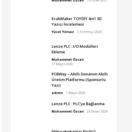
Muhammet Özcan
15 Ocak 2021
EcubMaker TOYDIY 4in1 3D
Yazıcı İncelemesi
Yücel Yılmaz
5 Temmuz 2020
Lenze PLC : I/O Modülleri
Ekleme
Muhammet Özcan
17 Mayıs 2020
PCBWay – Akıllı Donanım Akıllı
Üretim Platformu (Sponsorlu
Yazı)
admin
1 Mayıs 2020
Lenze PLC : PLC’ye Bağlanma
Muhammet Özcan
26 Nisan 2020
Mikroakışkanlar Nedir?