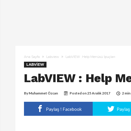
Ana Sayfa
Labview
LabVIEW : Help Menüsü İpuçları
LABVIEW
LabVIEW : Help Me
By
Muhammet Özcan
Posted on
25 Aralık 2017
2 min
Paylaş ! Facebook
Paylaş 