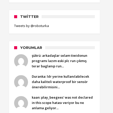
TWITTER
Tweets by @roboturka
YORUMLAR
şükrü: arkadaşlar selam tiwidonun
programı lazım eski plc run çıkmış
terar baglanıp run...
Duranka: ldr yerine kullanılabilecek
daha kaliteli waterproof bir sensör
önerebilirmisini...
kaan: play_beegees' was not declared
in this scope hatası veriyor bu ne
anlama geliyor...