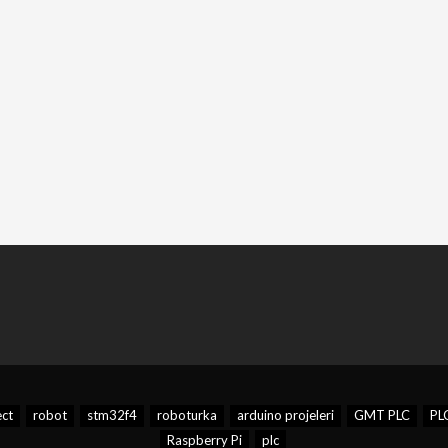
ect
robot
stm32f4
roboturka
arduino projeleri
GMT PLC
PL
Raspberry Pi
plc