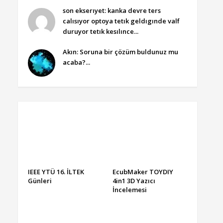
son ekserıyet: kanka devre ters
calısıyor optoya tetık geldıgınde valf
duruyor tetık kesılınce...
Akın: Soruna bir çözüm buldunuz mu
acaba?...
IEEE YTÜ 16. İLTEK
EcubMaker TOYDIY
Günleri
4in1 3D Yazıcı
İncelemesi