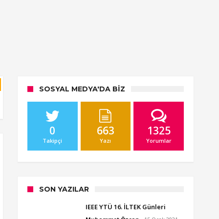
SOSYAL MEDYA'DA BIZ
0
663
1325
Takipçi
Yazı
Yorumlar
SON YAZILAR
IEEE YTÜ 16. İLTEK Günleri