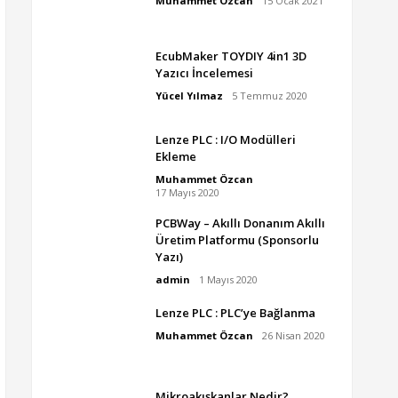
Muhammet Özcan
15 Ocak 2021
EcubMaker TOYDIY 4in1 3D
Yazıcı İncelemesi
Yücel Yılmaz
5 Temmuz 2020
Lenze PLC : I/O Modülleri
Ekleme
Muhammet Özcan
17 Mayıs 2020
PCBWay – Akıllı Donanım Akıllı
Üretim Platformu (Sponsorlu
Yazı)
admin
1 Mayıs 2020
Lenze PLC : PLC’ye Bağlanma
Muhammet Özcan
26 Nisan 2020
Mikroakışkanlar Nedir?