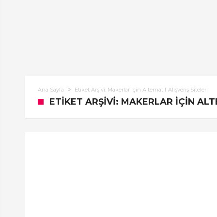
Ana Sayfa
Etiket Arşivi: Makerlar İçin Alternatif Alışveriş Siteleri
ETIKET ARŞIVI: MAKERLAR İÇIN ALT