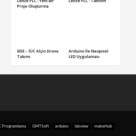
Lenze PLC : Yeni Bir
Lenze PLC : Tanıtım
Proje Oluşturma
IEEE – İÜC Alçin Drone
Arduino İle Neopixel
Takımı
LED Uygulaması
C Programlama
GMTSoft
arduino
labview
makerhub