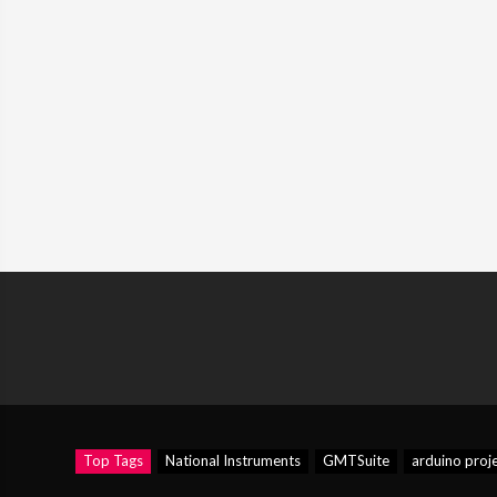
Top Tags
National Instruments
GMTSuite
arduino proj