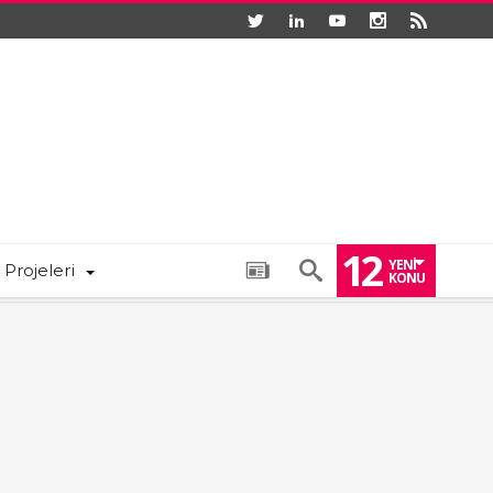
12
YENI
 Projeleri
KONU