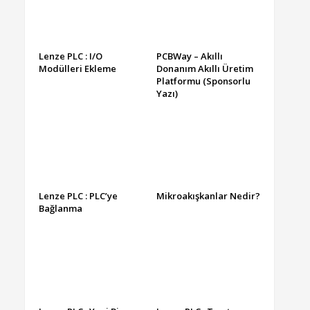
Lenze PLC : I/O
PCBWay – Akıllı
Modülleri Ekleme
Donanım Akıllı Üretim
Platformu (Sponsorlu
Yazı)
Lenze PLC : PLC’ye
Mikroakışkanlar Nedir?
Bağlanma