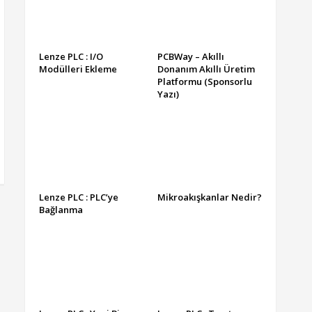
Lenze PLC : I/O
PCBWay – Akıllı
Modülleri Ekleme
Donanım Akıllı Üretim
Platformu (Sponsorlu
Yazı)
Lenze PLC : PLC’ye
Mikroakışkanlar Nedir?
Bağlanma