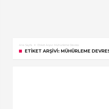
Ana Sayfa
Etiket Arşivi: Mühürleme Devresi
ETIKET ARŞIVI: MÜHÜRLEME DEVRE