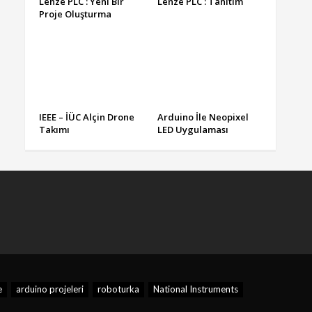
Lenze PLC : Yeni Bir
Lenze PLC : Tanıtım
Proje Oluşturma
IEEE – İÜC Alçin Drone
Arduino İle Neopixel
Takımı
LED Uygulaması
e
arduino projeleri
roboturka
National Instruments