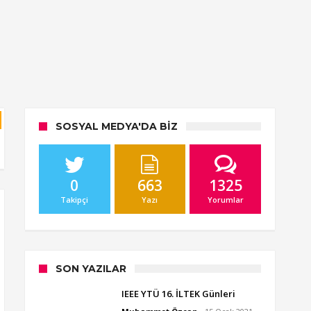
SOSYAL MEDYA'DA BIZ
0
663
1325
Takipçi
Yazı
Yorumlar
SON YAZILAR
IEEE YTÜ 16. İLTEK Günleri