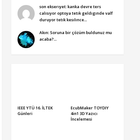
son ekserıyet: kanka devre ters
calısıyor optoya tetık geldıgınde valf
duruyor tetık kesılınce...
Akın: Soruna bir çözüm buldunuz mu
acaba?...
IEEE YTÜ 16. İLTEK
EcubMaker TOYDIY
Günleri
4in1 3D Yazıcı
İncelemesi