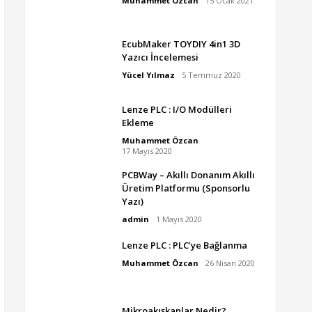
Muhammet Özcan
15 Ocak 2021
EcubMaker TOYDIY 4in1 3D
Yazıcı İncelemesi
Yücel Yılmaz
5 Temmuz 2020
Lenze PLC : I/O Modülleri
Ekleme
Muhammet Özcan
17 Mayıs 2020
PCBWay – Akıllı Donanım Akıllı
Üretim Platformu (Sponsorlu
Yazı)
admin
1 Mayıs 2020
Lenze PLC : PLC’ye Bağlanma
Muhammet Özcan
26 Nisan 2020
Mikroakışkanlar Nedir?