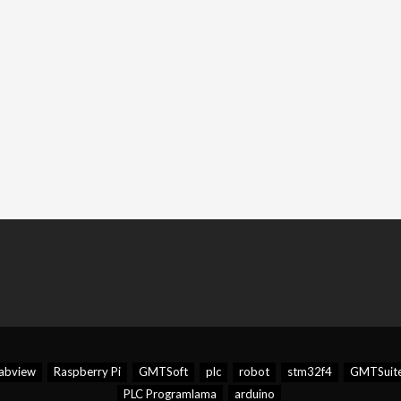
labview
Raspberry Pi
GMTSoft
plc
robot
stm32f4
GMTSuit
PLC Programlama
arduino