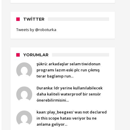
TWITTER
Tweets by @roboturka
YORUMLAR
şükrü: arkadaşlar selam tiwidonun
programı lazım eski plc run çıkmış
terar baglanıp run...
Duranka: ldr yerine kullanılabilecek
daha kaliteli waterproof bir sensör
önerebilirmisini...
kaan: play_beegees' was not declared
in this scope hatası veriyor bu ne
anlama geliyor...