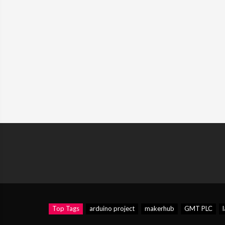
Top Tags
arduino project
makerhub
GMT PLC