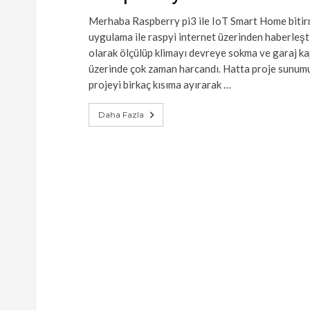
Merhaba Raspberry pi3 ile IoT Smart Home bitirme
uygulama ile raspyi internet üzerinden haberleştire
olarak ölçülüp klimayı devreye sokma ve garaj ka
üzerinde çok zaman harcandı. Hatta proje sunumu
projeyi birkaç kısıma ayırarak …
Daha Fazla