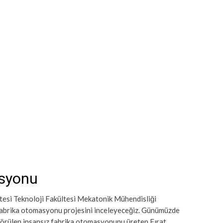
asyonu
tesi Teknoloji Fakültesi Mekatonik Mühendisliği
z fabrika otomasyonu projesini inceleyeceğiz. Günümüzde
görülen insansız fabrika otomasyonunu üreten Fırat