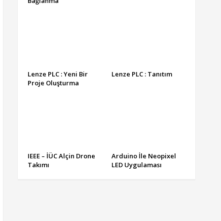
Bağlanma
Lenze PLC : Yeni Bir
Lenze PLC : Tanıtım
Proje Oluşturma
IEEE – İÜC Alçin Drone
Arduino İle Neopixel
Takımı
LED Uygulaması