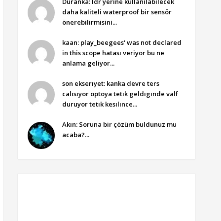
Duranka: ldr yerine kullanılabilecek
daha kaliteli waterproof bir sensör
önerebilirmisini...
kaan: play_beegees' was not declared
in this scope hatası veriyor bu ne
anlama geliyor...
son ekserıyet: kanka devre ters
calısıyor optoya tetık geldıgınde valf
duruyor tetık kesılınce...
Akın: Soruna bir çözüm buldunuz mu
acaba?...