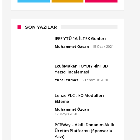
SON YAZILAR
IEEE YTÜ 16. İLTEK Günleri
Muhammet Özcan
15 Ocak 2021
EcubMaker TOYDIY 4in1 3D
Yazıcı İncelemesi
Yücel Yılmaz
5 Temmuz 2020
Lenze PLC : I/O Modülleri
Ekleme
Muhammet Özcan
17 Mayıs 2020
PCBWay – Akıllı Donanım Akıllı
Üretim Platformu (Sponsorlu
Yazı)