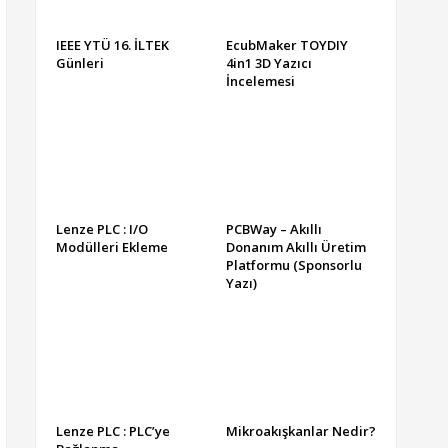
IEEE YTÜ 16. İLTEK
EcubMaker TOYDIY
Günleri
4in1 3D Yazıcı
İncelemesi
Lenze PLC : I/O
PCBWay – Akıllı
Modülleri Ekleme
Donanım Akıllı Üretim
Platformu (Sponsorlu
Yazı)
Lenze PLC : PLC’ye
Mikroakışkanlar Nedir?