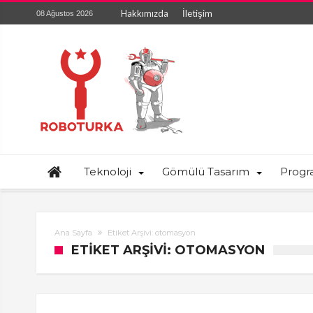
Hakkımızda
İletişim
08 Ağustos 2026
Teknoloji
Gömülü Tasarım
Prog
Ana Sayfa
Etiket Arşivi: otomasyon
ETIKET ARŞIVI: OTOMASYON