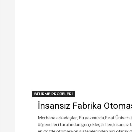
BITIRME PROJELERI
İnsansız Fabrika Otom
Merhaba arkadaşlar, Bu yazımızda,Fırat Üniversi
öğrencileri tarafından gerçekleştirilen,insansı
en gözde otomasyon sistemlerinden biri olarak 