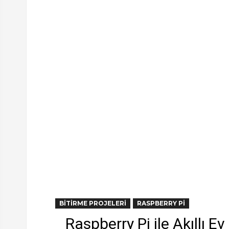
BITIRME PROJELERI
RASPBERRY PI
Raspberry Pi ile Akıllı 