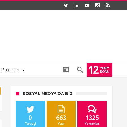
12
YENI
 Projeleri
KONU
SOSYAL MEDYA'DA BIZ
0
663
1325
Takipçi
Yazı
Yorumlar