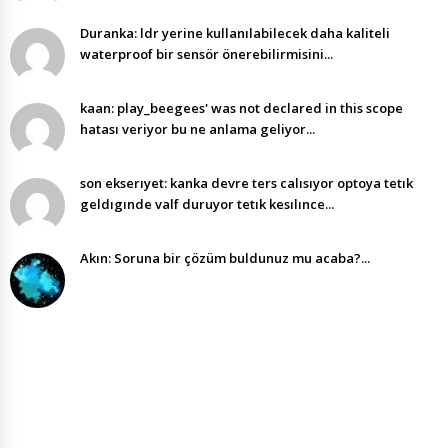
Duranka: ldr yerine kullanılabilecek daha kaliteli
waterproof bir sensör önerebilirmisini...
kaan: play_beegees' was not declared in this scope
hatası veriyor bu ne anlama geliyor...
son ekserıyet: kanka devre ters calısıyor optoya tetık
geldıgınde valf duruyor tetık kesılınce...
Akın: Soruna bir çözüm buldunuz mu acaba?...