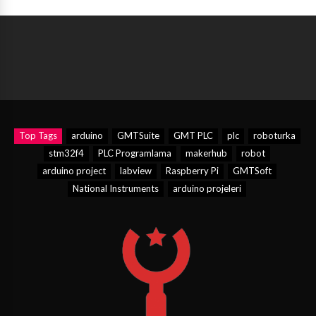
Top Tags
arduino
GMTSuite
GMT PLC
plc
roboturka
stm32f4
PLC Programlama
makerhub
robot
arduino project
labview
Raspberry Pi
GMTSoft
National Instruments
arduino projeleri