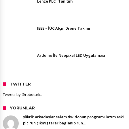
Lenze PLC : Tanıtım
IEEE – İÜC Alçin Drone Takımı
Arduino İle Neopixel LED Uygulaması
TWITTER
Tweets by @roboturka
YORUMLAR
şükrü: arkadaşlar selam tiwidonun programı lazım eski
plc run çıkmış terar baglanıp run...