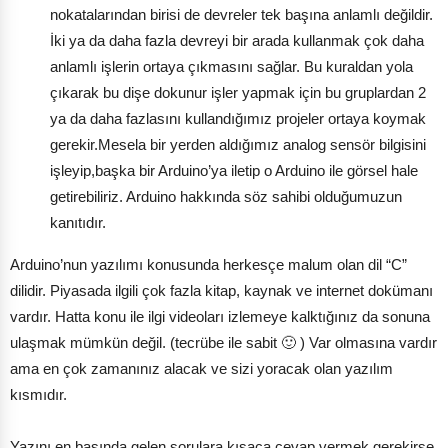
nokatalarından birisi de devreler tek başına anlamlı değildir.
İki ya da daha fazla devreyi bir arada kullanmak çok daha
anlamlı işlerin ortaya çıkmasını sağlar. Bu kuraldan yola
çıkarak bu dişe dokunur işler yapmak için bu gruplardan 2
ya da daha fazlasını kullandığımız projeler ortaya koymak
gerekir.Mesela bir yerden aldığımız analog sensör bilgisini
işleyip,başka bir Arduino’ya iletip o Arduino ile görsel hale
getirebiliriz. Arduino hakkında söz sahibi olduğumuzun
kanıtıdır.
Arduino’nun yazılımı konusunda herkesçe malum olan dil “C”
dilidir. Piyasada ilgili çok fazla kitap, kaynak ve internet dokümanı
vardır. Hatta konu ile ilgi videoları izlemeye kalktığınız da sonuna
ulaşmak mümkün değil. (tecrübe ile sabit 🙂 ) Var olmasına vardır
ama en çok zamanınız alacak ve sizi yoracak olan yazılım
kısmıdır.
Yazını en başında gelen sorulara kısaca cevap vermek gerekirse