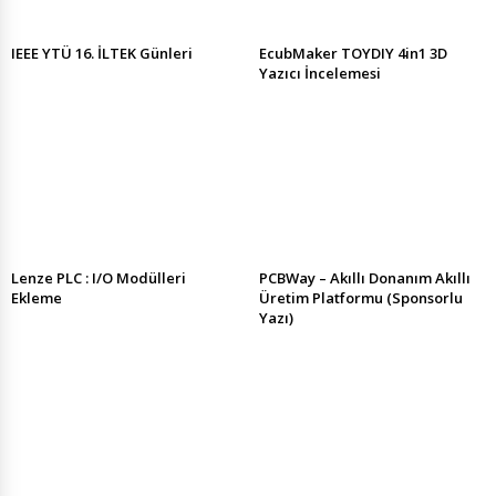
IEEE YTÜ 16. İLTEK Günleri
EcubMaker TOYDIY 4in1 3D
Yazıcı İncelemesi
Lenze PLC : I/O Modülleri
PCBWay – Akıllı Donanım Akıllı
Ekleme
Üretim Platformu (Sponsorlu
Yazı)