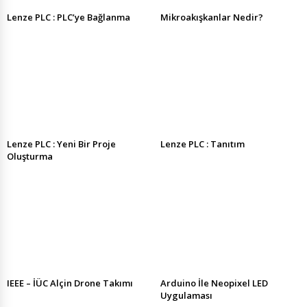
Lenze PLC : PLC’ye Bağlanma
Mikroakışkanlar Nedir?
Lenze PLC : Yeni Bir Proje
Lenze PLC : Tanıtım
Oluşturma
IEEE – İÜC Alçin Drone Takımı
Arduino İle Neopixel LED
Uygulaması