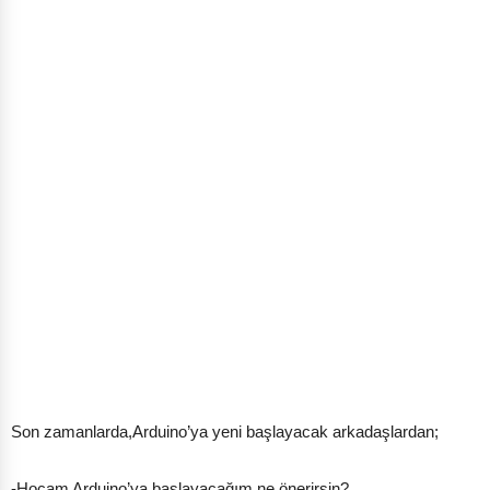
Son zamanlarda,Arduino’ya yeni başlayacak arkadaşlardan;
-Hocam Arduino’ya başlayacağım ne önerirsin?