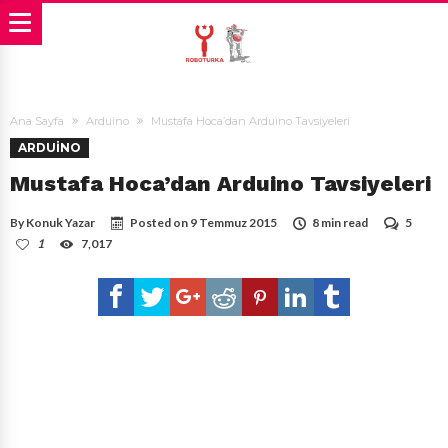
Ana Sayfa
Arduino
Mustafa Hoca’dan Arduino Tavsiyeleri
ARDUINO
Mustafa Hoca’dan Arduino Tavsiyeleri
By
Konuk Yazar
Posted on
9 Temmuz 2015
8 min read
5
1
7,017