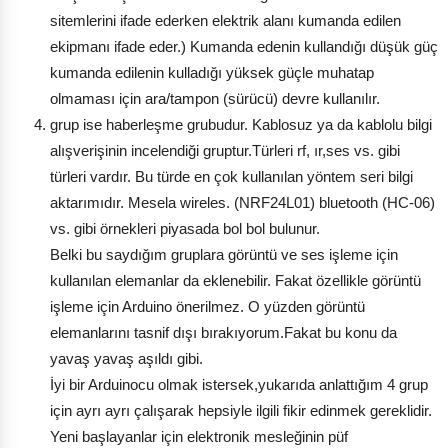
sitemlerini ifade ederken elektrik alanı kumanda edilen
ekipmanı ifade eder.) Kumanda edenin kullandığı düşük güç
kumanda edilenin kulladığı yüksek güçle muhatap
olmaması için ara/tampon (sürücü) devre kullanılır.
grup ise haberleşme grubudur. Kablosuz ya da kablolu bilgi
alışverişinin incelendiği gruptur.Türleri rf, ır,ses vs. gibi
türleri vardır. Bu türde en çok kullanılan yöntem seri bilgi
aktarımıdır. Mesela wireles. (NRF24L01) bluetooth (HC-06)
vs. gibi örnekleri piyasada bol bol bulunur.
Belki bu saydığım gruplara görüntü ve ses işleme için
kullanılan elemanlar da eklenebilir. Fakat özellikle görüntü
işleme için Arduino önerilmez. O yüzden görüntü
elemanlarını tasnif dışı bırakıyorum.Fakat bu konu da
yavaş yavaş aşıldı gibi.
İyi bir Arduinocu olmak istersek,yukarıda anlattığım 4 grup
için ayrı ayrı çalışarak hepsiyle ilgili fikir edinmek gereklidir.
Yeni başlayanlar için elektronik mesleğinin püf