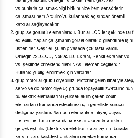
tasnif yapılabilir. Örneğin; sıcaklık, nem, gaz, ses
vs.bunlarla çalışmak,bilgi birikiminize hem sensörlerin
çalışması hem Arduino’yu kullanmak açısından önemli
katkılar sağlayacaktır.
grup ise görüntü elemanlarıdır. Bunlar LCD ler şeklinde tarif
edilebilir. Yaplan çalışmanın görsel olarak bilgilendirme işini
üstlenirler. Çeşitleri şu an piyasada çok fazla vardır.
Örneğin 2x16LCD, Nokia5110 Ekranı, Renkli ekranlar Vs.
vs. şeklinde örneklendirilebilir. Asıl eleman değillerdir.
Kullanıcıyı bilgilendirmek için vardırlar.
grup motorlar grubu diyebiliriz. Motorlar gelen itibariyle step,
servo ve dc motor diye üç grupda topayabiliriz.Arduino’nun
bu elektrik elemanlarını (yüksek akım çeken bobinli
elemanları) kumanda edebilmesi için genellikle sürücü
dediğimiz yardımcı/tampon elemanlara ihtiyaç duyar.
Hemen her türlü mekanik hareket motorlar tarafından
gerçekleştirilir. (Elektrik ve elektronik alan ayrımı burada
karşımıza çıkar.Elektronik alanı genelde kumanda