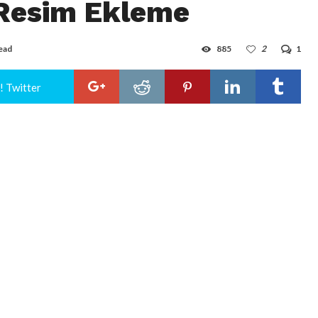
 Resim Ekleme
read
885
2
1
! Twitter