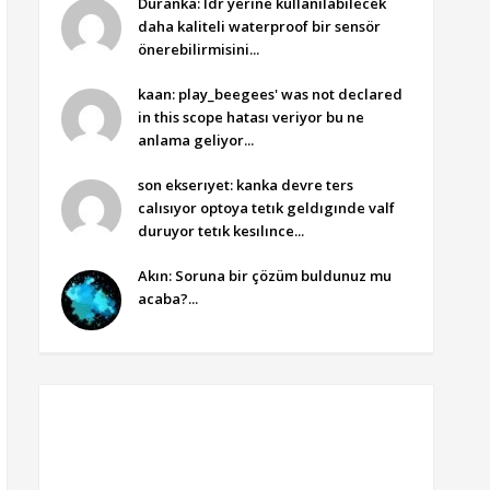
Duranka: ldr yerine kullanılabilecek
daha kaliteli waterproof bir sensör
önerebilirmisini...
kaan: play_beegees' was not declared
in this scope hatası veriyor bu ne
anlama geliyor...
son ekserıyet: kanka devre ters
calısıyor optoya tetık geldıgınde valf
duruyor tetık kesılınce...
Akın: Soruna bir çözüm buldunuz mu
acaba?...