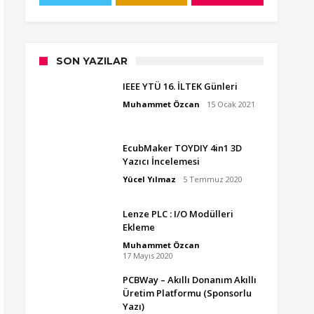
SON YAZILAR
IEEE YTÜ 16. İLTEK Günleri
Muhammet Özcan
15 Ocak 2021
EcubMaker TOYDIY 4in1 3D
Yazıcı İncelemesi
Yücel Yılmaz
5 Temmuz 2020
Lenze PLC : I/O Modülleri
Ekleme
Muhammet Özcan
17 Mayıs 2020
PCBWay – Akıllı Donanım Akıllı
Üretim Platformu (Sponsorlu
Yazı)