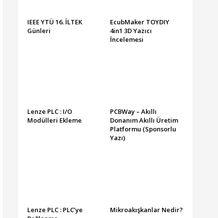
IEEE YTÜ 16. İLTEK
EcubMaker TOYDIY
Günleri
4in1 3D Yazıcı
İncelemesi
Lenze PLC : I/O
PCBWay – Akıllı
Modülleri Ekleme
Donanım Akıllı Üretim
Platformu (Sponsorlu
Yazı)
Lenze PLC : PLC’ye
Mikroakışkanlar Nedir?