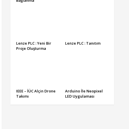
Bağlanma
Lenze PLC : Yeni Bir
Lenze PLC : Tanıtım
Proje Oluşturma
IEEE – İÜC Alçin Drone
Arduino İle Neopixel
Takımı
LED Uygulaması