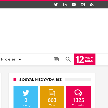
12
YENI
 Projeleri
KONU
SOSYAL MEDYA'DA BIZ
0
663
1325
Takipçi
Yazı
Yorumlar