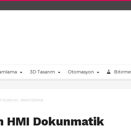
ramlama
3D Tasarım
Otomasyon
Bitirme
n Kullanımı : Resim Ekleme
on HMI Dokunmatik