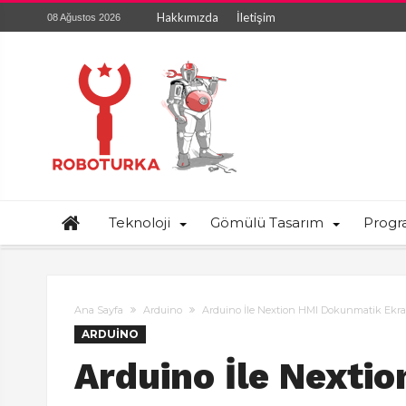
Hakkımızda
İletişim
08 Ağustos 2026
Teknoloji
Gömülü Tasarım
Prog
Ana Sayfa
Arduino
Arduino İle Nextion HMI Dokunmatik Ekra
ARDUINO
Arduino İle Nexti