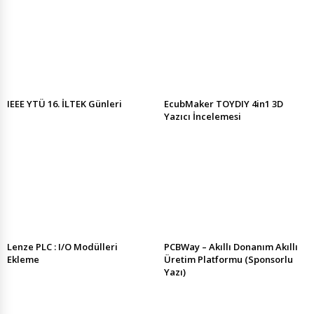
IEEE YTÜ 16. İLTEK Günleri
EcubMaker TOYDIY 4in1 3D
Yazıcı İncelemesi
Lenze PLC : I/O Modülleri
PCBWay – Akıllı Donanım Akıllı
Ekleme
Üretim Platformu (Sponsorlu
Yazı)