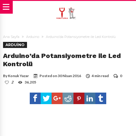
Ana Sayfa
Arduino
Arduino’da Potansiyometre ile Led Kontrolü
ARDUINO
Arduino’da Potansiyometre ile Led
Kontrolü
By
Konuk Yazar
Posted on
30 Nisan 2016
4 min read
0
2
36,205