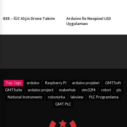
IEEE – İÜC Alçin Drone Takımı
Arduino İle Neopixel LED
Uygulaması
Top Tags
arduino
Raspberry Pi
arduino projeleri
GMTSoft
GMTSuite
arduino project
makerhub
stm32f4
robot
plc
National Instruments
roboturka
labview
PLC Programlama
GMT PLC