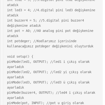
atadık

int led3 = 4; //4.digital pini led3 değişkenine 
atadık

int buzzer4 = 5; //5.digital pini buzzer4 
değişkenine atadık

int pot = A0; //A0 analog pini pot değişkenine 
atadık

int potdeger; //Kodlarımız içerisinde 
kullanacağımız potdeger değişkenini oluşturduk

void setup() {

pinMode(led1, OUTPUT); //led1 i çıkış olarak 
ayarladık

pinMode(led2, OUTPUT); //led2 yi çıkış olarak 
ayarladık

pinMode(led3, OUTPUT); //led3 ü çıkış olarak 
ayarladık

pinMode(buzzer4, OUTPUT); //led4 i çıkış olarak 
ayarladık

pinMode(pot, INPUT); //pot u giriş olarak 