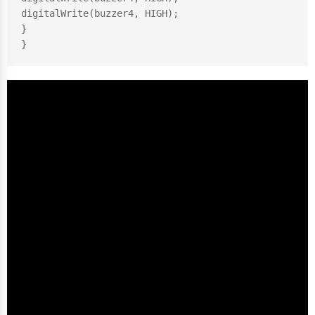
digitalWrite(buzzer4, HIGH);

}
