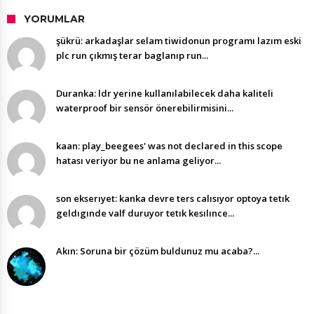
YORUMLAR
şükrü: arkadaşlar selam tiwidonun programı lazım eski
plc run çıkmış terar baglanıp run...
Duranka: ldr yerine kullanılabilecek daha kaliteli
waterproof bir sensör önerebilirmisini...
kaan: play_beegees' was not declared in this scope
hatası veriyor bu ne anlama geliyor...
son ekserıyet: kanka devre ters calısıyor optoya tetık
geldıgınde valf duruyor tetık kesılınce...
Akın: Soruna bir çözüm buldunuz mu acaba?...