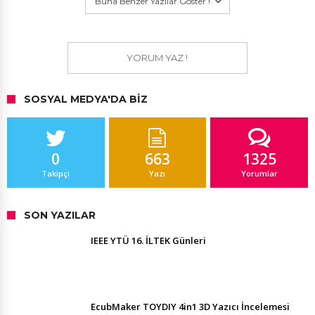
Buna Benzer Yazılar Göster !
YORUM YAZ !
SOSYAL MEDYA'DA BIZ
0
663
1325
Takipçi
Yazı
Yorumlar
SON YAZILAR
IEEE YTÜ 16. İLTEK Günleri
EcubMaker TOYDIY 4in1 3D Yazıcı İncelemesi