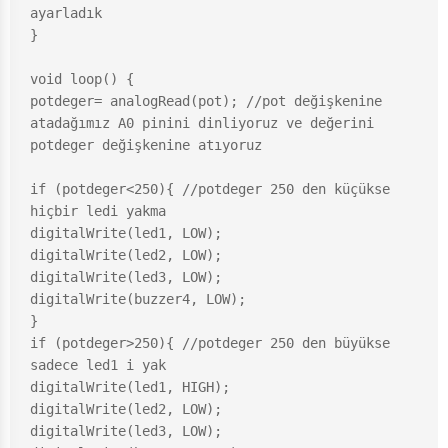
ayarladık

}

void loop() {

potdeger= analogRead(pot); //pot değişkenine 
atadağımız A0 pinini dinliyoruz ve değerini 
potdeger değişkenine atıyoruz

if (potdeger<250){ //potdeger 250 den küçükse 
hiçbir ledi yakma

digitalWrite(led1, LOW);

digitalWrite(led2, LOW);

digitalWrite(led3, LOW);

digitalWrite(buzzer4, LOW);

}

if (potdeger>250){ //potdeger 250 den büyükse 
sadece led1 i yak

digitalWrite(led1, HIGH);

digitalWrite(led2, LOW);

digitalWrite(led3, LOW);
