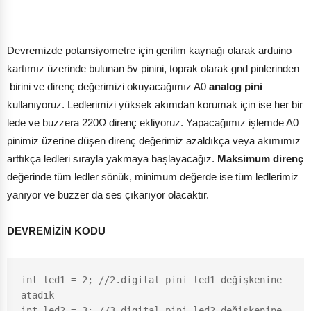
Devremizde potansiyometre için gerilim kaynağı olarak arduino
kartımız üzerinde bulunan 5v pinini, toprak olarak gnd pinlerinden
birini ve direnç değerimizi okuyacağımız A0
analog pini
kullanıyoruz. Ledlerimizi yüksek akımdan korumak için ise her bir
lede ve buzzera 220Ω direnç ekliyoruz. Yapacağımız işlemde A0
pinimiz üzerine düşen direnç değerimiz azaldıkça veya akımımız
arttıkça ledleri sırayla yakmaya başlayacağız.
Maksimum direnç
değerinde tüm ledler sönük, minimum değerde ise tüm ledlerimiz
yanıyor ve buzzer da ses çıkarıyor olacaktır.
DEVREMİZİN KODU
int led1 = 2; //2.digital pini led1 değişkenine 
atadık

int led2 = 3; //3.digital pini led2 değişkenine 