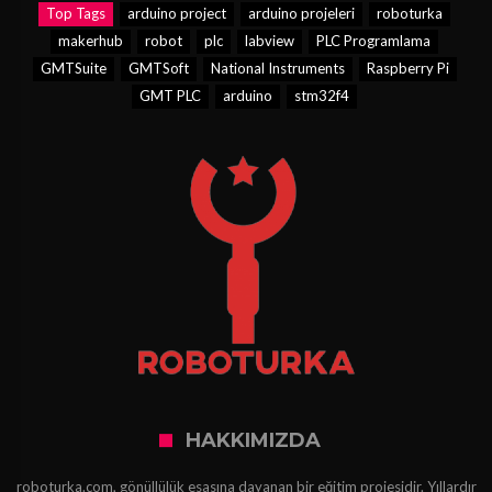
Top Tags
arduino project
arduino projeleri
roboturka
makerhub
robot
plc
labview
PLC Programlama
GMTSuite
GMTSoft
National Instruments
Raspberry Pi
GMT PLC
arduino
stm32f4
HAKKIMIZDA
roboturka.com, gönüllülük esasına dayanan bir eğitim projesidir. Yıllardır