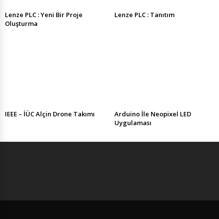
Lenze PLC : Yeni Bir Proje
Lenze PLC : Tanıtım
Oluşturma
IEEE – İÜC Alçin Drone Takımı
Arduino İle Neopixel LED
Uygulaması