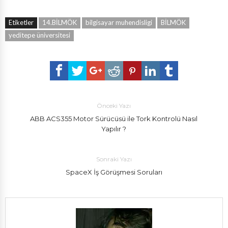
Etiketler
14.BİLMÖK
bilgisayar muhendisligi
BİLMÖK
yeditepe üniversitesi
Önceki Yazı
ABB ACS355 Motor Sürücüsü ile Tork Kontrolü Nasıl
Yapılır ?
Sonraki Yazı
SpaceX İş Görüşmesi Soruları