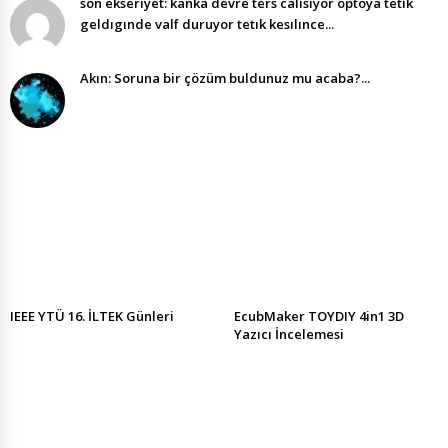
son ekserıyet: kanka devre ters calısıyor optoya tetık
geldıgınde valf duruyor tetık kesılınce...
Akın: Soruna bir çözüm buldunuz mu acaba?...
IEEE YTÜ 16. İLTEK Günleri
EcubMaker TOYDIY 4in1 3D
Yazıcı İncelemesi