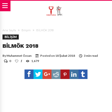
Ana Sayfa
Bilişim
BİLMÖK 2018
BILIŞIM
BİLMÖK 2018
By
Muhammet Özcan
Posted on
18 Şubat 2018
3 min read
0
1
1,679