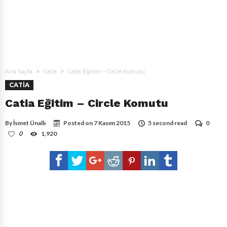
Ana Sayfa
Catia
Catia Eğitim – Circle Komutu
CATIA
Catia Eğitim – Circle Komutu
By
İsmet Ünallı
Posted on
7 Kasım 2015
5 second read
0
0
1,920