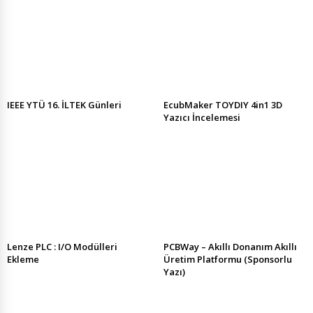
IEEE YTÜ 16. İLTEK Günleri
EcubMaker TOYDIY 4in1 3D
Yazıcı İncelemesi
Lenze PLC : I/O Modülleri
PCBWay – Akıllı Donanım Akıllı
Ekleme
Üretim Platformu (Sponsorlu
Yazı)