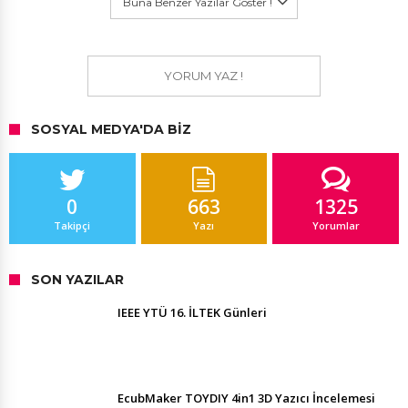
Buna Benzer Yazılar Göster !
YORUM YAZ !
SOSYAL MEDYA'DA BIZ
0
663
1325
Takipçi
Yazı
Yorumlar
SON YAZILAR
IEEE YTÜ 16. İLTEK Günleri
EcubMaker TOYDIY 4in1 3D Yazıcı İncelemesi