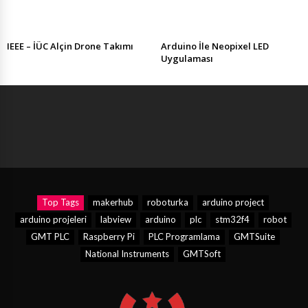
IEEE – İÜC Alçin Drone Takımı
Arduino İle Neopixel LED
Uygulaması
Top Tags
makerhub
roboturka
arduino project
arduino projeleri
labview
arduino
plc
stm32f4
robot
GMT PLC
Raspberry Pi
PLC Programlama
GMTSuite
National Instruments
GMTSoft