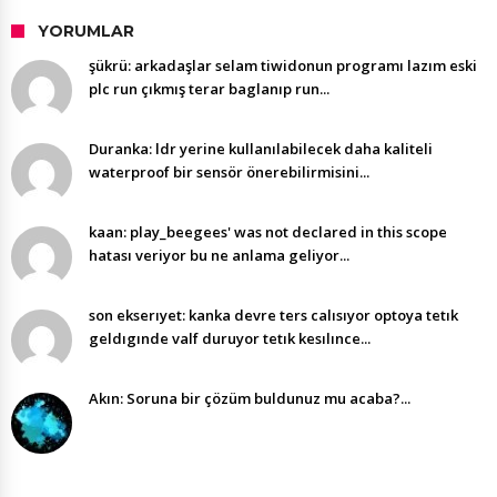
YORUMLAR
şükrü: arkadaşlar selam tiwidonun programı lazım eski
plc run çıkmış terar baglanıp run...
Duranka: ldr yerine kullanılabilecek daha kaliteli
waterproof bir sensör önerebilirmisini...
kaan: play_beegees' was not declared in this scope
hatası veriyor bu ne anlama geliyor...
son ekserıyet: kanka devre ters calısıyor optoya tetık
geldıgınde valf duruyor tetık kesılınce...
Akın: Soruna bir çözüm buldunuz mu acaba?...