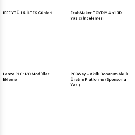
IEEE YTÜ 16. İLTEK Günleri
EcubMaker TOYDIY 4in1 3D
Yazıcı İncelemesi
Lenze PLC : I/O Modülleri
PCBWay – Akıllı Donanım Akıllı
Ekleme
Üretim Platformu (Sponsorlu
Yazı)