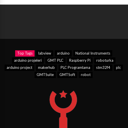
Top Tags
labview
arduino
National Instruments
arduino projeleri
GMT PLC
Raspberry Pi
roboturka
arduino project
makerhub
PLC Programlama
stm32f4
plc
GMTSuite
GMTSoft
robot