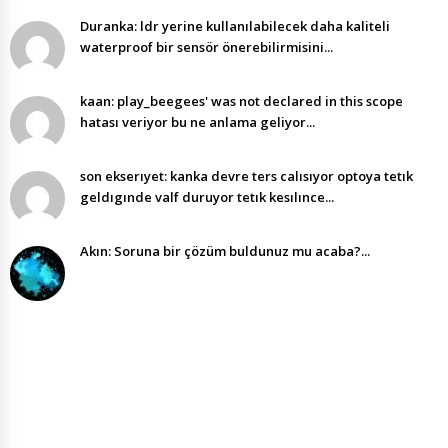
Duranka: ldr yerine kullanılabilecek daha kaliteli
waterproof bir sensör önerebilirmisini...
kaan: play_beegees' was not declared in this scope
hatası veriyor bu ne anlama geliyor...
son ekserıyet: kanka devre ters calısıyor optoya tetık
geldıgınde valf duruyor tetık kesılınce...
Akın: Soruna bir çözüm buldunuz mu acaba?...