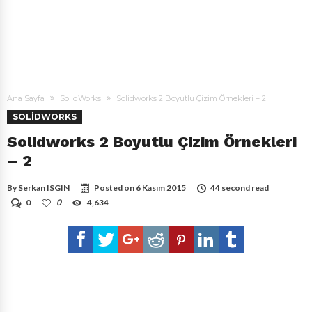
Ana Sayfa
SolidWorks
Solidworks 2 Boyutlu Çizim Örnekleri – 2
SOLIDWORKS
Solidworks 2 Boyutlu Çizim Örnekleri
– 2
By
Serkan ISGIN
Posted on
6 Kasım 2015
44 second read
0
0
4,634