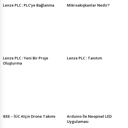
Lenze PLC : PLC’ye Bağlanma
Mikroakışkanlar Nedir?
Lenze PLC : Yeni Bir Proje
Lenze PLC : Tanıtım
Oluşturma
IEEE – İÜC Alçin Drone Takımı
Arduino İle Neopixel LED
Uygulaması