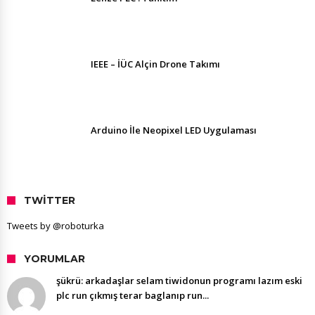
IEEE – İÜC Alçin Drone Takımı
Arduino İle Neopixel LED Uygulaması
TWITTER
Tweets by @roboturka
YORUMLAR
şükrü: arkadaşlar selam tiwidonun programı lazım eski
plc run çıkmış terar baglanıp run...