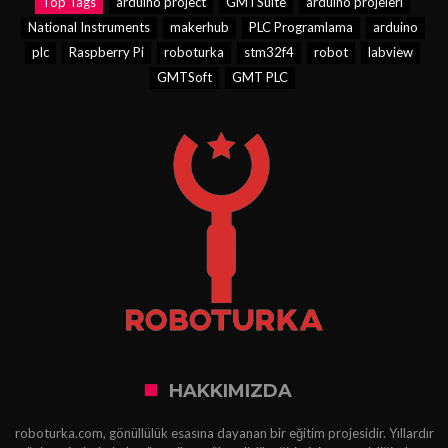
Top Tags
arduino project
GMTSuite
arduino projeleri
National Instruments
makerhub
PLC Programlama
arduino
plc
Raspberry Pi
roboturka
stm32f4
robot
labview
GMTSoft
GMT PLC
HAKKIMIZDA
roboturka.com, gönüllülük esasına dayanan bir eğitim projesidir. Yıllardır