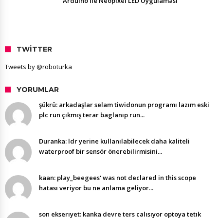
Arduino İle Neopixel LED Uygulaması
TWITTER
Tweets by @roboturka
YORUMLAR
şükrü: arkadaşlar selam tiwidonun programı lazım eski
plc run çıkmış terar baglanıp run...
Duranka: ldr yerine kullanılabilecek daha kaliteli
waterproof bir sensör önerebilirmisini...
kaan: play_beegees' was not declared in this scope
hatası veriyor bu ne anlama geliyor...
son ekserıyet: kanka devre ters calısıyor optoya tetık