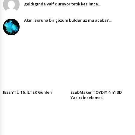
geldıgınde valf duruyor tetık kesılınce...
Akın: Soruna bir çözüm buldunuz mu acaba?...
IEEE YTÜ 16. İLTEK Günleri
EcubMaker TOYDIY 4in1 3D
Yazıcı İncelemesi