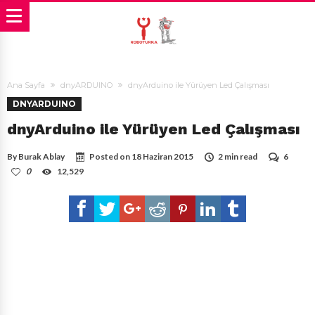
Ana Sayfa
dnyARDUINO
dnyArduino ile Yürüyen Led Çalışması
DNYARDUINO
dnyArduino ile Yürüyen Led Çalışması
By
Burak Ablay
Posted on
18 Haziran 2015
2 min read
6
0
12,529