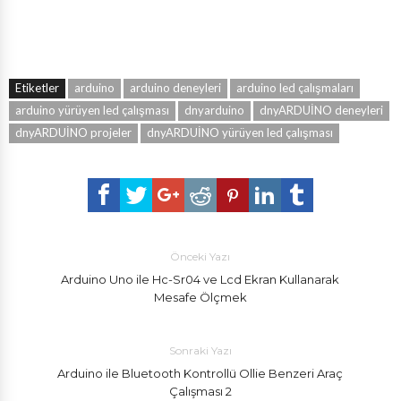
Etiketler
arduino
arduino deneyleri
arduino led çalışmaları
arduino yürüyen led çalışması
dnyarduino
dnyARDUİNO deneyleri
dnyARDUİNO projeler
dnyARDUİNO yürüyen led çalışması
Önceki Yazı
Arduino Uno ile Hc-Sr04 ve Lcd Ekran Kullanarak
Mesafe Ölçmek
Sonraki Yazı
Arduino ile Bluetooth Kontrollü Ollie Benzeri Araç
Çalışması 2