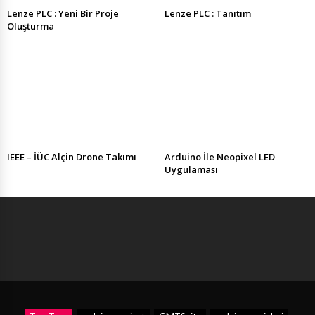
Lenze PLC : Yeni Bir Proje
Lenze PLC : Tanıtım
Oluşturma
IEEE – İÜC Alçin Drone Takımı
Arduino İle Neopixel LED
Uygulaması