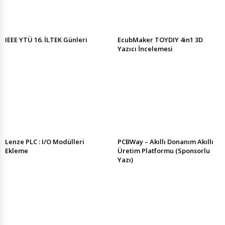
IEEE YTÜ 16. İLTEK Günleri
EcubMaker TOYDIY 4in1 3D
Yazıcı İncelemesi
Lenze PLC : I/O Modülleri
PCBWay – Akıllı Donanım Akıllı
Ekleme
Üretim Platformu (Sponsorlu
Yazı)