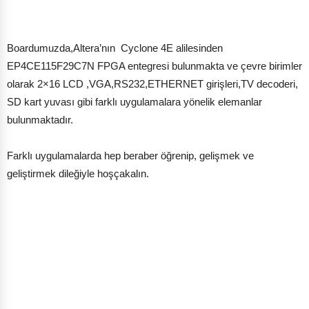
Boardumuzda,Altera’nın Cyclone 4E alilesinden
EP4CE115F29C7N FPGA entegresi bulunmakta ve çevre birimler
olarak 2×16 LCD ,VGA,RS232,ETHERNET girişleri,TV decoderi,
SD kart yuvası gibi farklı uygulamalara yönelik elemanlar
bulunmaktadır.
Farklı uygulamalarda hep beraber öğrenip, gelişmek ve
geliştirmek dileğiyle hoşçakalın.