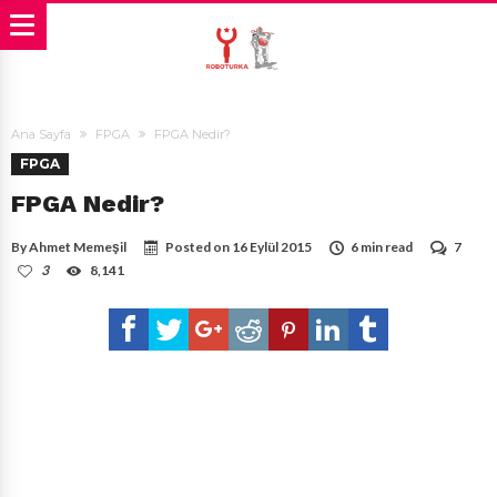
Ana Sayfa
FPGA
FPGA Nedir?
FPGA
FPGA Nedir?
By
Ahmet Memeşil
Posted on
16 Eylül 2015
6 min read
7
3
8,141