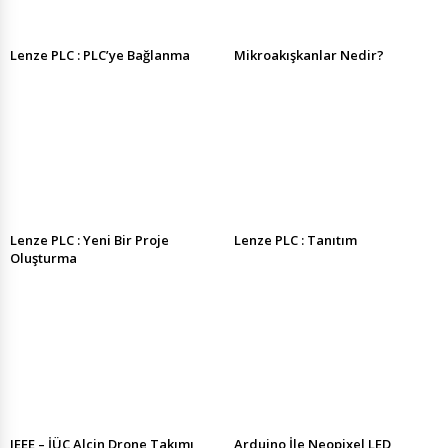
Lenze PLC : PLC’ye Bağlanma
Mikroakışkanlar Nedir?
Lenze PLC : Yeni Bir Proje
Lenze PLC : Tanıtım
Oluşturma
IEEE – İÜC Alçin Drone Takımı
Arduino İle Neopixel LED