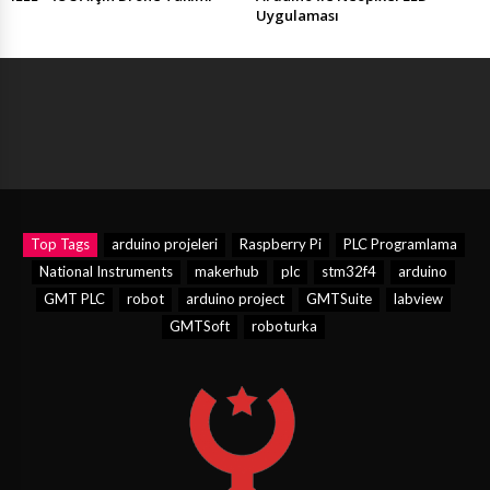
Uygulaması
Top Tags
arduino projeleri
Raspberry Pi
PLC Programlama
National Instruments
makerhub
plc
stm32f4
arduino
GMT PLC
robot
arduino project
GMTSuite
labview
GMTSoft
roboturka