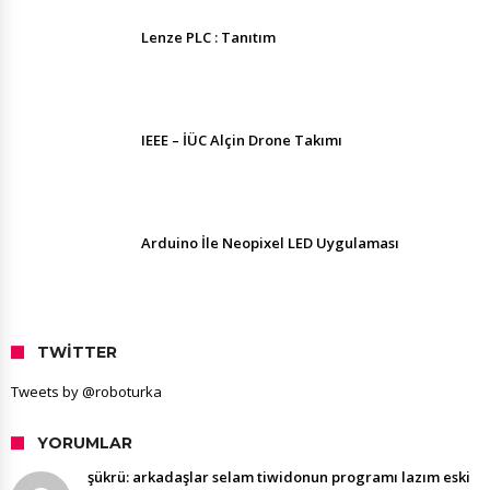
Lenze PLC : Tanıtım
IEEE – İÜC Alçin Drone Takımı
Arduino İle Neopixel LED Uygulaması
TWITTER
Tweets by @roboturka
YORUMLAR
şükrü: arkadaşlar selam tiwidonun programı lazım eski