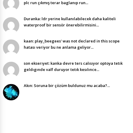
plc run çıkmış terar baglanıp run...
Duranka: ldr yerine kullanılabilecek daha kaliteli
waterproof bir sensör önerebilirmisini...
kaan: play_beegees' was not declared in this scope
hatası veriyor bu ne anlama geliyor...
son ekserıyet: kanka devre ters calısıyor optoya tetık
geldıgınde valf duruyor tetık kesılınce...
Akın: Soruna bir çözüm buldunuz mu acaba?...