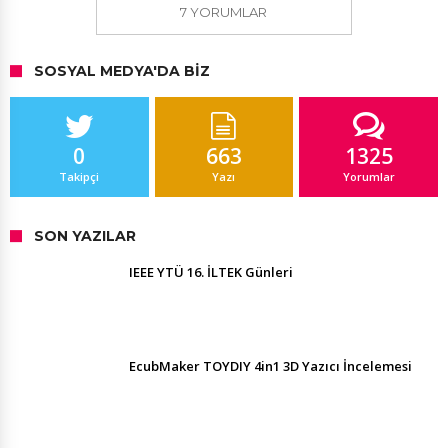
7 YORUMLAR
SOSYAL MEDYA'DA BIZ
0
663
1325
Takipçi
Yazı
Yorumlar
SON YAZILAR
IEEE YTÜ 16. İLTEK Günleri
EcubMaker TOYDIY 4in1 3D Yazıcı İncelemesi