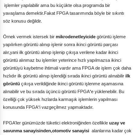
işlemler yapılabilir ama bu küçükte olsa programda bir
yavaşlama demektir.Fakat FPGA tasarımında böyle bir sıkıntı
söz konusu değildir.
Örnek vermek istersek bir
mikrodenetleyicide
görüntü işleme
yapılırken görüntü alınıp işlenir sonra ikinci görüntü parçası
alır,yani ilk görüntü alınıp işlenip çıkışa verilene kadar ikinci
görüntü alınmaz bu işlemler yeterince hızlı yapılmazsa ikinci
görüntüyü kaybetme ihtimali vardır ama FPGA de işlem çok daha
hızlıdır ilk görüntü alınıp işlendiği sırada ikinci görüntü alınabilir
ilk
görüntü
çıkışa verildiğinde ikinci görüntü işlenme aşamasına
alınabilir ve bu sırada üçüncü görüntü FPGA
‘
e yüklenebilir. Bu
özelliği çok yüksek hızlarda karmaşık işlemlerin yapılması
konusunda FPGA
‘
i vazgeçilmez yapmaktadır.
FPGA’ler günümüzde tüketici elektroniğinden özellikle
uzay ve
savunma sanayisinden,otomotiv sanayisi
alanlarına kadar çok