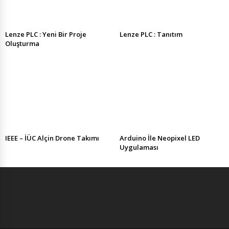
Lenze PLC : Yeni Bir Proje
Lenze PLC : Tanıtım
Oluşturma
IEEE – İÜC Alçin Drone Takımı
Arduino İle Neopixel LED
Uygulaması