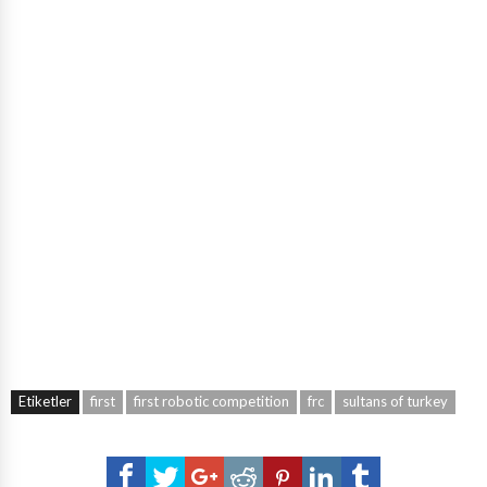
Etiketler
first
first robotic competition
frc
sultans of turkey