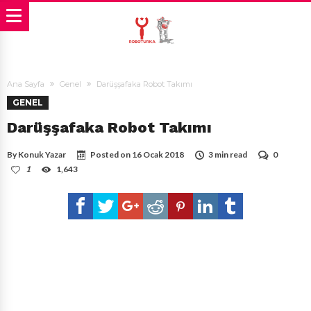
Ana Sayfa
Genel
Darüşşafaka Robot Takımı
GENEL
Darüşşafaka Robot Takımı
By
Konuk Yazar
Posted on
16 Ocak 2018
3 min read
0
1
1,643