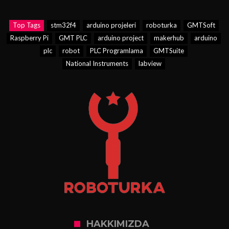
Top Tags
stm32f4
arduino projeleri
roboturka
GMTSoft
Raspberry Pi
GMT PLC
arduino project
makerhub
arduino
plc
robot
PLC Programlama
GMTSuite
National Instruments
labview
HAKKIMIZDA