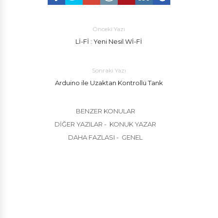
Önceki Yazı
Lİ-Fİ : Yeni Nesil Wİ-Fİ
Sonraki Yazı
Arduino ile Uzaktan Kontrollü Tank
BENZER KONULAR
DIĞER YAZILAR - KONUK YAZAR
DAHA FAZLASI - GENEL