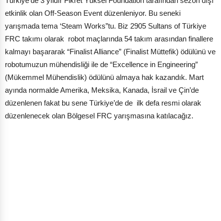
Türkiye’de 3 yıldır Fikret Yüksel Foundation tarafından sezon dışı
etkinlik olan Off-Season Event düzenleniyor. Bu seneki
yarışmada tema ‘Steam Works”tu. Biz 2905 Sultans of Türkiye
FRC takımı olarak robot maçlarında 54 takım arasından finallere
kalmayı başararak “Finalist Alliance” (Finalist Müttefik) ödülünü ve
robotumuzun mühendisliği ile de “Excellence in Engineering”
(Mükemmel Mühendislik) ödülünü almaya hak kazandık. Mart
ayında normalde Amerika, Meksika, Kanada, İsrail ve Çin’de
düzenlenen fakat bu sene Türkiye’de de ilk defa resmi olarak
düzenlenecek olan Bölgesel FRC yarışmasına katılacağız.