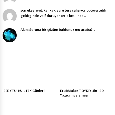
son ekserıyet: kanka devre ters calısıyor optoya tetık
geldıgınde valf duruyor tetık kesılınce...
Akın: Soruna bir çözüm buldunuz mu acaba?...
IEEE YTÜ 16. İLTEK Günleri
EcubMaker TOYDIY 4in1 3D
Yazıcı İncelemesi