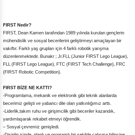
FIRST Nedir?
FIRST, Dean Kamen tarafından 1989 yılında kurulan gençlerin
mühendislik ve sosyal becerilerini geliştirmeyi amaçlayan bir
vakıftır. Farklı yaş grupları için 4 farklı robotik yarışma
düzenlenmektedir. Bunakr ; Jr.FLL (Junior FIRST Lego League),
FLL (FIRST Lego League), FTC (FIRST Tech Challenge), FRC
(FIRST Robotic Competition).
FIRST BİZE NE KATTI?
-Programlama, mekanik ve elektronik gibi teknik alanlarda
becerimiz gelişti ve yabancı dile olan yatkınlığımız arttı.
-Liderlik,takım ruhu ve girişimcilik gibi beceriler kazandık,
yardımlaşarak rekabet etmeyi öğrendik.
– Sosyal çevremiz genişledi.
-Disiplin içinde, planlı ve programlı bir şekilde çalışma bilincine