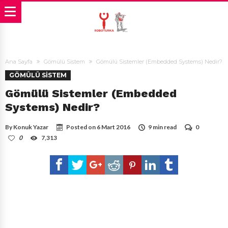
Ana Sayfa
Gömülü Sistem
Gömülü Sistemler (Embedded Systems) Nedir?
GÖMÜLÜ SISTEM
Gömülü Sistemler (Embedded
Systems) Nedir?
By
Konuk Yazar
Posted on
6 Mart 2016
9 min read
0
0
7,313