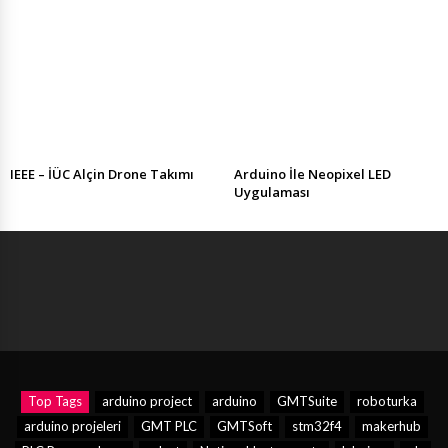
IEEE – İÜC Alçin Drone Takımı
Arduino İle Neopixel LED
Uygulaması
Top Tags
arduino project
arduino
GMTSuite
roboturka
arduino projeleri
GMT PLC
GMTSoft
stm32f4
makerhub