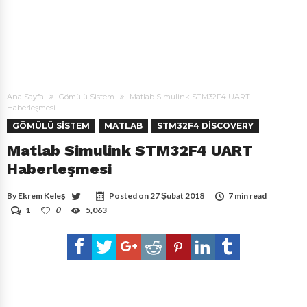
Ana Sayfa
Gömülü Sistem
Matlab Simulink STM32F4 UART
Haberleşmesi
GÖMÜLÜ SISTEM
MATLAB
STM32F4 DISCOVERY
Matlab Simulink STM32F4 UART
Haberleşmesi
By
Ekrem Keleş
Posted on
27 Şubat 2018
7 min read
1
0
5,063