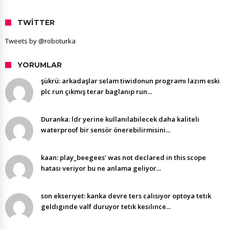
TWITTER
Tweets by @roboturka
YORUMLAR
şükrü: arkadaşlar selam tiwidonun programı lazım eski
plc run çıkmış terar baglanıp run...
Duranka: ldr yerine kullanılabilecek daha kaliteli
waterproof bir sensör önerebilirmisini...
kaan: play_beegees' was not declared in this scope
hatası veriyor bu ne anlama geliyor...
son ekserıyet: kanka devre ters calısıyor optoya tetık
geldıgınde valf duruyor tetık kesılınce...