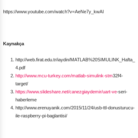
https://www.youtube.com/watch?v=AeNe7y_kwAI
Kaynakça
http://web.firat.edu.tr/iaydin/MATLAB%20SIMULINK_Hafta_
4.pdf
http://www.mcu-turkey.com/matlab-simulink-stm
32f4-
target/
https://www.slideshare.net/canezgiaydemir/uart-ve
-seri-
haberleme
http://www.erenuyanik.com/2015/11/24/usb-ttl-donusturucu-
ile-raspberry-pi-baglantisi/