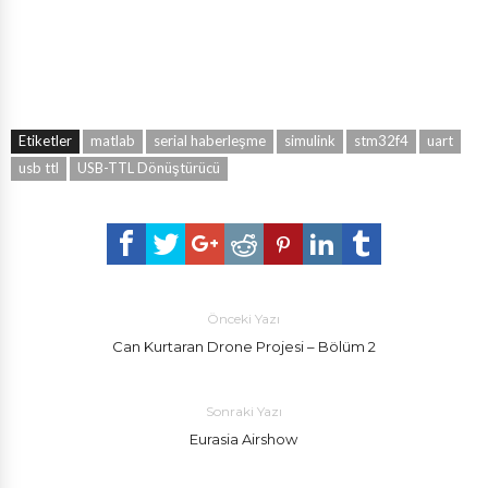
Etiketler
matlab
serial haberleşme
simulink
stm32f4
uart
usb ttl
USB-TTL Dönüştürücü
Önceki Yazı
Can Kurtaran Drone Projesi – Bölüm 2
Sonraki Yazı
Eurasia Airshow