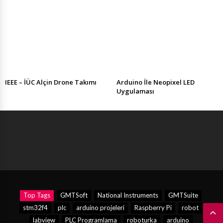
IEEE – İÜC Alçin Drone Takımı
Arduino İle Neopixel LED
Uygulaması
Top Tags
GMTSoft
National Instruments
GMTSuite
stm32f4
plc
arduino projeleri
Raspberry Pi
robot
labview
PLC Programlama
roboturka
arduino