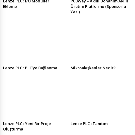
Lenze PLC : I/O Modülleri
PCBWay – Akıllı Donanım Akıllı
Ekleme
Üretim Platformu (Sponsorlu
Yazı)
Lenze PLC : PLC’ye Bağlanma
Mikroakışkanlar Nedir?
Lenze PLC : Yeni Bir Proje
Lenze PLC : Tanıtım
Oluşturma