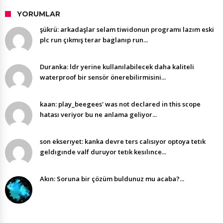
YORUMLAR
şükrü: arkadaşlar selam tiwidonun programı lazım eski
plc run çıkmış terar baglanıp run...
Duranka: ldr yerine kullanılabilecek daha kaliteli
waterproof bir sensör önerebilirmisini...
kaan: play_beegees' was not declared in this scope
hatası veriyor bu ne anlama geliyor...
son ekserıyet: kanka devre ters calısıyor optoya tetık
geldıgınde valf duruyor tetık kesılınce...
Akın: Soruna bir çözüm buldunuz mu acaba?...