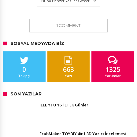
Buna Benzer Yazılar Göster !
1 COMMENT
SOSYAL MEDYA'DA BIZ
0
663
1325
Takipçi
Yazı
Yorumlar
SON YAZILAR
IEEE YTÜ 16. İLTEK Günleri
EcubMaker TOYDIY 4in1 3D Yazıcı İncelemesi