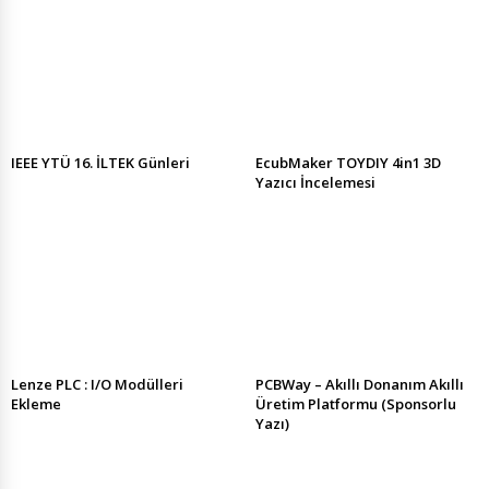
IEEE YTÜ 16. İLTEK Günleri
EcubMaker TOYDIY 4in1 3D
Yazıcı İncelemesi
Lenze PLC : I/O Modülleri
PCBWay – Akıllı Donanım Akıllı
Ekleme
Üretim Platformu (Sponsorlu
Yazı)