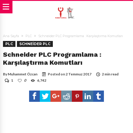
Ana Sayfa
PLC
Schneider PLC Programlama : Karşılaştırma Komutları
PLC
SCHNEIDER PLC
Schneider PLC Programlama :
Karşılaştırma Komutları
By
Muhammet Özcan
Posted on
2 Temmuz 2017
2 min read
1
0
6,742