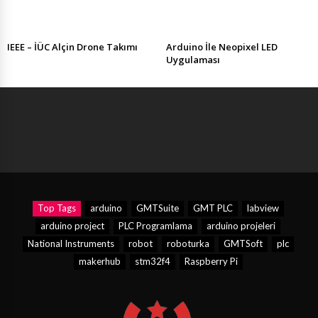
IEEE – İÜC Alçin Drone Takımı
Arduino İle Neopixel LED
Uygulaması
Top Tags
arduino
GMTSuite
GMT PLC
labview
arduino project
PLC Programlama
arduino projeleri
National Instruments
robot
roboturka
GMTSoft
plc
makerhub
stm32f4
Raspberry Pi