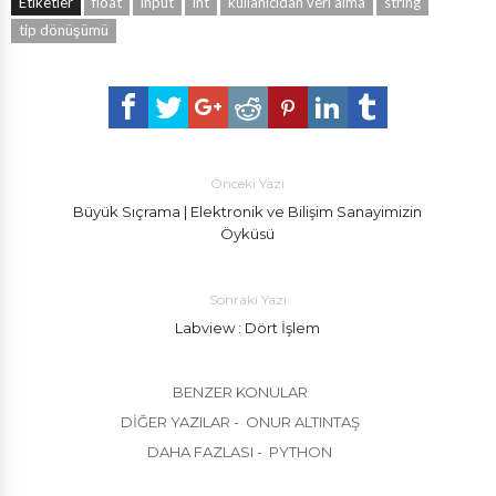
Etiketler
float
input
int
kullanıcıdan veri alma
string
tip dönüşümü
Önceki Yazı
Büyük Sıçrama | Elektronik ve Bilişim Sanayimizin
Öyküsü
Sonraki Yazı
Labview : Dört İşlem
BENZER KONULAR
DIĞER YAZILAR - ONUR ALTINTAŞ
DAHA FAZLASI - PYTHON