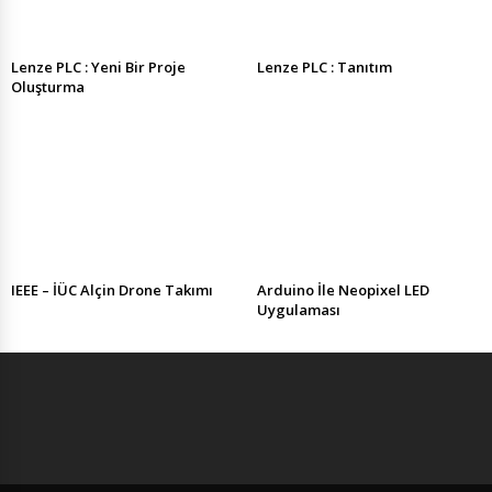
Lenze PLC : Yeni Bir Proje
Lenze PLC : Tanıtım
Oluşturma
IEEE – İÜC Alçin Drone Takımı
Arduino İle Neopixel LED
Uygulaması