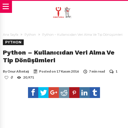
Ana Sayfa
Python
Python – Kullanıcıdan Veri Alma Ve Tip Dönüşümleri
PYTHON
Python – Kullanıcıdan Veri Alma Ve
Tip Dönüşümleri
By
Onur Altıntaş
Posted on
17 Kasım 2016
7 min read
1
0
20,971