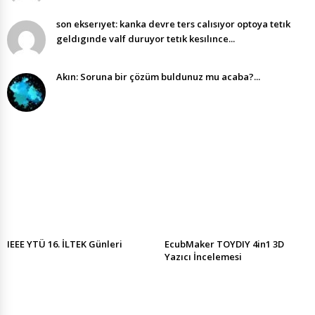
son ekserıyet: kanka devre ters calısıyor optoya tetık
geldıgınde valf duruyor tetık kesılınce...
Akın: Soruna bir çözüm buldunuz mu acaba?...
IEEE YTÜ 16. İLTEK Günleri
EcubMaker TOYDIY 4in1 3D
Yazıcı İncelemesi