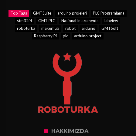
Top Tags
GMTSuite
arduino projeleri
PLC Programlama
stm32f4
GMT PLC
National Instruments
labview
roboturka
makerhub
robot
arduino
GMTSoft
Raspberry Pi
plc
arduino project
HAKKIMIZDA