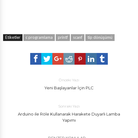
Etiketler
c programlama
printf
scanf
tip dönüşümü
Önceki Yazı
Yeni Başlayanlar İçin PLC
Sonraki Yazı
Arduino ile Röle Kullanarak Harakete Duyarlı Lamba
Yapımı
BENZER KONULAR