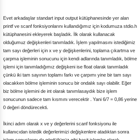
Evet arkadaşlar standart input output kütüphanesinde yer alan
printf ve scanf fonksiyonlarını kullandığımız için kodumuza stdio.h
kütüphanesini ekleyerek başladık. İlk olarak kullanacak
olduğumuz değişkenleri tanımladık. İşlem yapılmasını istediğimiz
tam sayı değerleri için x ve y değişkenlerini, toplama çıkartma ve
çarpma işleminin sonucunu için kendi adlarında tanımladık, bölme
işlemi için tanımladığımız değişkeni ise float olarak tanımladık
çünkü iki tam sayının toplamı farkı ve çarpımı yine bir tam sayı
olacakken bölme işleminin sonucu bir ondalık sayı olabilir. Eğer
biz bölme işlemini de int olarak tanımlasaydık bize işlem
sonucunun sadece tam kısmını verecektir . Yani 6/7 = 0,86 yerine
0 değeri döndürecekti.
İkinci adım olarak x ve y değerlerini scanf fonksiyonu ile
kullanıcıdan istedik değerlerimizi değişkenlere atadıktan sonra
işlem sonuçlarını da gördüğünüz gibi basit işlemler olarak