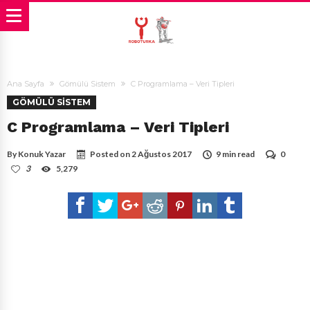
Ana Sayfa
Gömülü Sistem
C Programlama – Veri Tipleri
GÖMÜLÜ SISTEM
C Programlama – Veri Tipleri
By
Konuk Yazar
Posted on
2 Ağustos 2017
9 min read
0
3
5,279