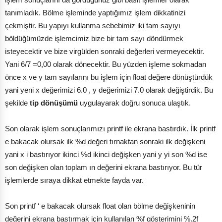
tanımladık. Bölme işleminde yaptığımız işlem dikkatinizi
çekmiştir. Bu yapıyı kullanma sebebimiz iki tam sayıyı
böldüğümüzde işlemcimiz bize bir tam sayı döndürmek
isteyecektir ve bize virgülden sonraki değerleri vermeyecektir.
Yani 6/7 =0,00 olarak dönecektir. Bu yüzden işleme sokmadan
önce x ve y tam sayılarını bu işlem için float değere dönüştürdük
yani yeni x değerimizi 6.0 , y değerimizi 7.0 olarak değiştirdik. Bu
şekilde
tip dönüşümü
uygulayarak doğru sonuca ulaştık.
Son olarak işlem sonuçlarımızı printf ile ekrana bastırdık. İlk printf
e bakacak olursak ilk %d değeri tırnaktan sonraki ilk değişkeni
yani x i bastırıyor ikinci %d ikinci değişken yani y yi son %d ise
son değişken olan toplam ın değerini ekrana bastırıyor. Bu tür
işlemlerde sıraya dikkat etmekte fayda var.
Son printf ‘ e bakacak olursak float olan bölme değişkeninin
değerini ekrana bastırmak için kullanılan %f gösterimini %.2f