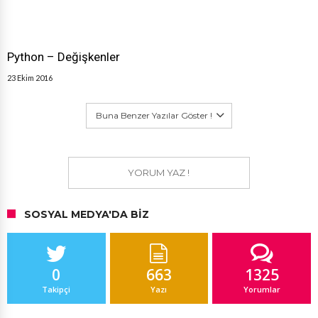
Python – Değişkenler
23 Ekim 2016
Buna Benzer Yazılar Göster !
YORUM YAZ !
SOSYAL MEDYA'DA BIZ
0
663
1325
Takipçi
Yazı
Yorumlar