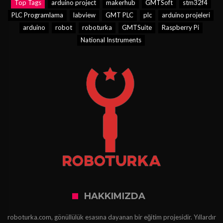
Top Tags
arduino project
makerhub
GMTSoft
stm32f4
PLC Programlama
labview
GMT PLC
plc
arduino projeleri
arduino
robot
roboturka
GMTSuite
Raspberry Pi
National Instruments
HAKKIMIZDA
roboturka.com, gönüllülük esasına dayanan bir eğitim projesidir. Yıllardır