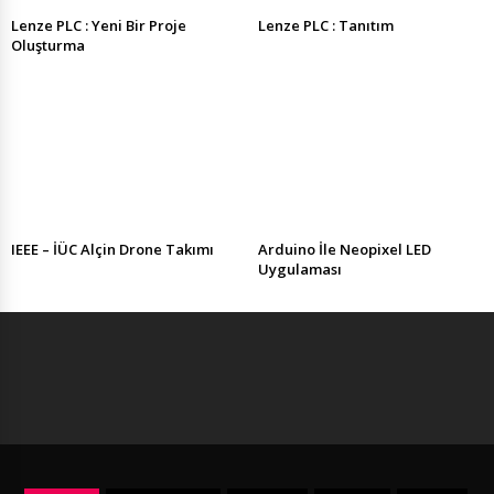
Lenze PLC : Yeni Bir Proje
Lenze PLC : Tanıtım
Oluşturma
IEEE – İÜC Alçin Drone Takımı
Arduino İle Neopixel LED
Uygulaması