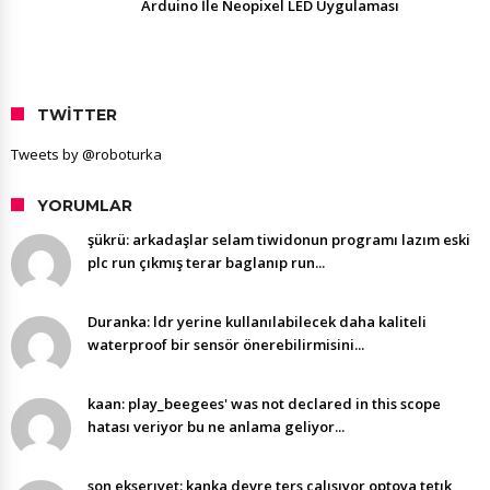
Arduino İle Neopixel LED Uygulaması
TWITTER
Tweets by @roboturka
YORUMLAR
şükrü: arkadaşlar selam tiwidonun programı lazım eski
plc run çıkmış terar baglanıp run...
Duranka: ldr yerine kullanılabilecek daha kaliteli
waterproof bir sensör önerebilirmisini...
kaan: play_beegees' was not declared in this scope
hatası veriyor bu ne anlama geliyor...
son ekserıyet: kanka devre ters calısıyor optoya tetık