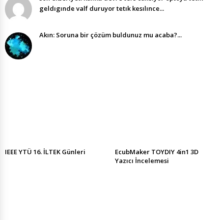
geldıgınde valf duruyor tetık kesılınce...
Akın: Soruna bir çözüm buldunuz mu acaba?...
IEEE YTÜ 16. İLTEK Günleri
EcubMaker TOYDIY 4in1 3D
Yazıcı İncelemesi