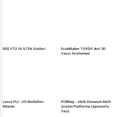
IEEE YTÜ 16. İLTEK Günleri
EcubMaker TOYDIY 4in1 3D
Yazıcı İncelemesi
Lenze PLC : I/O Modülleri
PCBWay – Akıllı Donanım Akıllı
Ekleme
Üretim Platformu (Sponsorlu
Yazı)