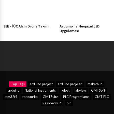
IEEE – İÜC Alçin Drone Takımı
Arduino İle Neopixel LED
Uygulaması
Top Tags
arduino project
arduino projeleri
makerhub
arduino
National Instruments
robot
labview
GMTSoft
stm32f4
roboturka
GMTSuite
PLC Programlama
GMT PLC
Raspberry Pi
plc