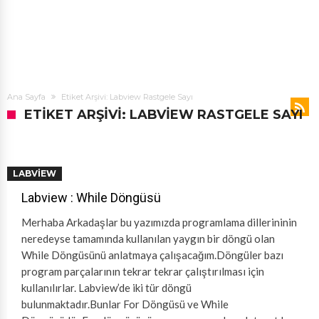
Ana Sayfa
Etiket Arşivi: Labview Rastgele Sayı
ETIKET ARŞIVI: LABVIEW RASTGELE SAYI
LABVIEW
Labview : While Döngüsü
Merhaba Arkadaşlar bu yazımızda programlama dillerininin
neredeyse tamamında kullanılan yaygın bir döngü olan
While Döngüsünü anlatmaya çalışacağım.Döngüler bazı
program parçalarının tekrar tekrar çalıştırılması için
kullanılırlar. Labview’de iki tür döngü
bulunmaktadır.Bunlar For Döngüsü ve While