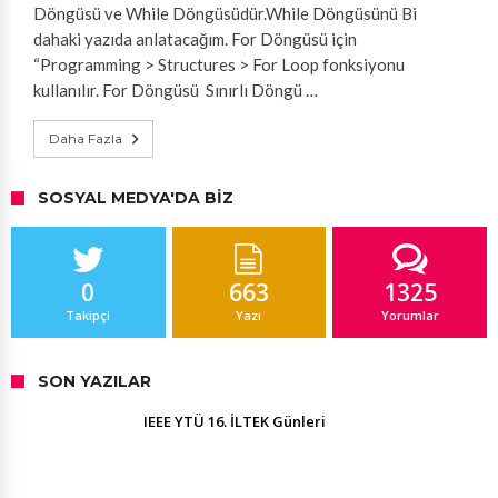
Döngüsü ve While Döngüsüdür.While Döngüsünü Bi
dahaki yazıda anlatacağım. For Döngüsü için
“Programming > Structures > For Loop fonksiyonu
kullanılır. For Döngüsü Sınırlı Döngü …
Daha Fazla
SOSYAL MEDYA'DA BIZ
0
663
1325
Takipçi
Yazı
Yorumlar
SON YAZILAR
IEEE YTÜ 16. İLTEK Günleri