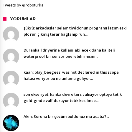
Tweets by @roboturka
YORUMLAR
şükrü: arkadaşlar selam tiwidonun programı lazım eski
plc run çıkmış terar baglanıp run...
Duranka: ldr yerine kullanılabilecek daha kaliteli
waterproof bir sensör önerebilirmisini...
kaan: play_beegees' was not declared in this scope
hatası veriyor bu ne anlama geliyor...
son ekserıyet: kanka devre ters calısıyor optoya tetık
geldıgınde valf duruyor tetık kesılınce...
Akın: Soruna bir çözüm buldunuz mu acaba?...