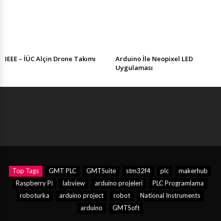
IEEE – İÜC Alçin Drone Takımı
Arduino İle Neopixel LED
Uygulaması
Top Tags
GMT PLC
GMTSuite
stm32f4
plc
makerhub
Raspberry Pi
labview
arduino projeleri
PLC Programlama
roboturka
arduino project
robot
National Instruments
arduino
GMTSoft