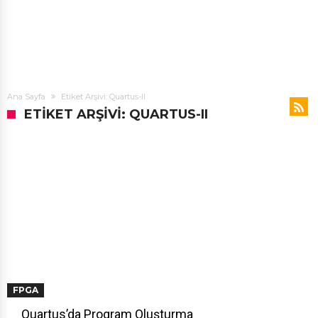
Ana Sayfa
Etiket Arşivi: Quartus-II
ETIKET ARŞIVI: QUARTUS-II
FPGA
Quartus’da Program Oluşturma