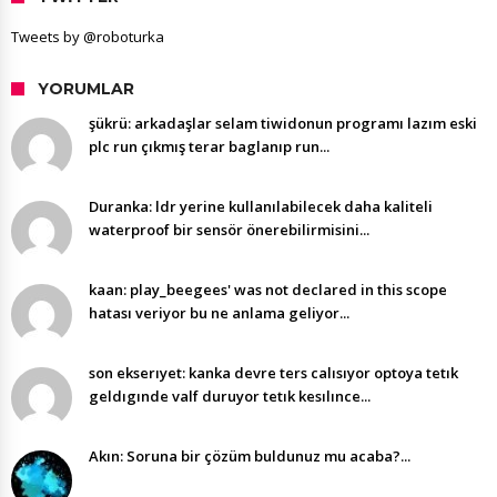
Tweets by @roboturka
YORUMLAR
şükrü: arkadaşlar selam tiwidonun programı lazım eski
plc run çıkmış terar baglanıp run...
Duranka: ldr yerine kullanılabilecek daha kaliteli
waterproof bir sensör önerebilirmisini...
kaan: play_beegees' was not declared in this scope
hatası veriyor bu ne anlama geliyor...
son ekserıyet: kanka devre ters calısıyor optoya tetık
geldıgınde valf duruyor tetık kesılınce...
Akın: Soruna bir çözüm buldunuz mu acaba?...