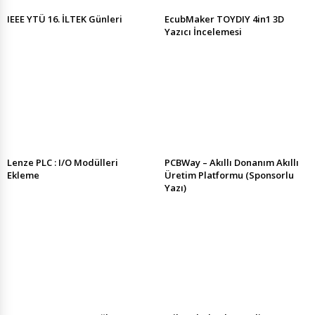
IEEE YTÜ 16. İLTEK Günleri
EcubMaker TOYDIY 4in1 3D
Yazıcı İncelemesi
Lenze PLC : I/O Modülleri
PCBWay – Akıllı Donanım Akıllı
Ekleme
Üretim Platformu (Sponsorlu
Yazı)