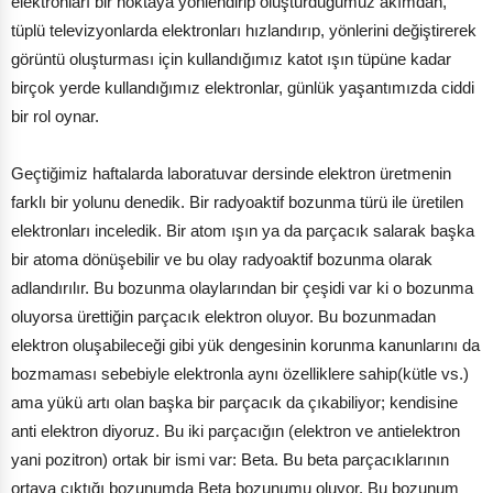
elektronları bir noktaya yönlendirip oluşturduğumuz akımdan,
tüplü televizyonlarda elektronları hızlandırıp, yönlerini değiştirerek
görüntü oluşturması için kullandığımız katot ışın tüpüne kadar
birçok yerde kullandığımız elektronlar, günlük yaşantımızda ciddi
bir rol oynar.
Geçtiğimiz haftalarda laboratuvar dersinde elektron üretmenin
farklı bir yolunu denedik. Bir radyoaktif bozunma türü ile üretilen
elektronları inceledik. Bir atom ışın ya da parçacık salarak başka
bir atoma dönüşebilir ve bu olay radyoaktif bozunma olarak
adlandırılır. Bu bozunma olaylarından bir çeşidi var ki o bozunma
oluyorsa ürettiğin parçacık elektron oluyor. Bu bozunmadan
elektron oluşabileceği gibi yük dengesinin korunma kanunlarını da
bozmaması sebebiyle elektronla aynı özelliklere sahip(kütle vs.)
ama yükü artı olan başka bir parçacık da çıkabiliyor; kendisine
anti elektron diyoruz. Bu iki parçacığın (elektron ve antielektron
yani pozitron) ortak bir ismi var: Beta. Bu beta parçacıklarının
ortaya çıktığı bozunumda Beta bozunumu oluyor. Bu bozunum