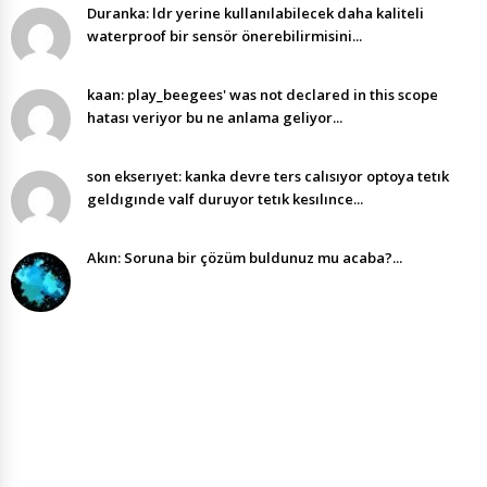
Duranka: ldr yerine kullanılabilecek daha kaliteli
waterproof bir sensör önerebilirmisini...
kaan: play_beegees' was not declared in this scope
hatası veriyor bu ne anlama geliyor...
son ekserıyet: kanka devre ters calısıyor optoya tetık
geldıgınde valf duruyor tetık kesılınce...
Akın: Soruna bir çözüm buldunuz mu acaba?...