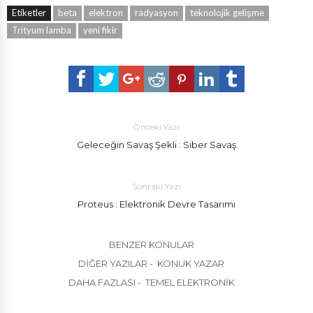
Etiketler
beta
elektron
radyasyon
teknolojik gelişme
Trityum lamba
yeni fikir
Önceki Yazı
Geleceğin Savaş Şekli : Siber Savaş
Sonraki Yazı
Proteus : Elektronik Devre Tasarımı
BENZER KONULAR
DIĞER YAZILAR - KONUK YAZAR
DAHA FAZLASI - TEMEL ELEKTRONIK