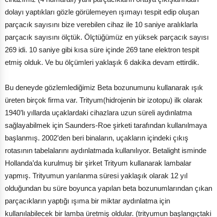
dolayı yaptıkları gözle görülemeyen ışımayı tespit edip oluşan
parçacık sayısını bize verebilen cihaz ile 10 saniye aralıklarla
parçacık sayısını ölçtük. Ölçtüğümüz en yüksek parçacık sayısı
269 idi. 10 saniye gibi kısa süre içinde 269 tane elektron tespit
etmiş olduk. Ve bu ölçümleri yaklaşık 6 dakika devam ettirdik.
Bu deneyde gözlemlediğimiz Beta bozunumunu kullanarak ışık
üreten birçok firma var. Trityum(hidrojenin bir izotopu) ilk olarak
1940’lı yıllarda uçaklardaki cihazlara uzun süreli aydınlatma
sağlayabilmek için Saunders-Roe şirketi tarafından kullanılmaya
başlanmış. 2002’den beri binaların, uçakların içindeki çıkış
rotasının tabelalarını aydınlatmada kullanılıyor. Betalight isminde
Hollanda’da kurulmuş bir şirket Trityum kullanarak lambalar
yapmış. Trityumun yarılanma süresi yaklaşık olarak 12 yıl
olduğundan bu süre boyunca yapılan beta bozunumlarından çıkan
parçacıkların yaptığı ışıma bir miktar aydınlatma için
kullanılabilecek bir lamba üretmiş oldular. (trityumun başlangıçtaki