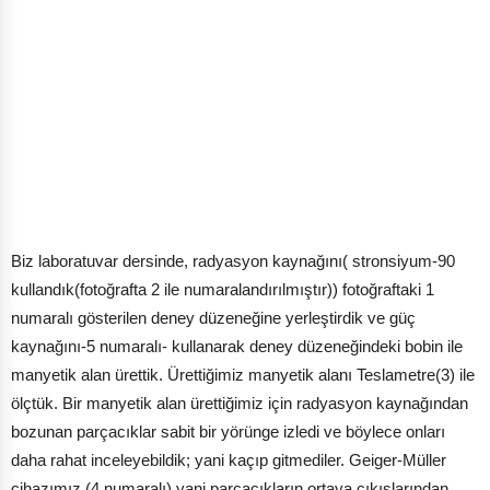
Biz laboratuvar dersinde, radyasyon kaynağını( stronsiyum-90
kullandık(fotoğrafta 2 ile numaralandırılmıştır)) fotoğraftaki 1
numaralı gösterilen deney düzeneğine yerleştirdik ve güç
kaynağını-5 numaralı- kullanarak deney düzeneğindeki bobin ile
manyetik alan ürettik. Ürettiğimiz manyetik alanı Teslametre(3) ile
ölçtük. Bir manyetik alan ürettiğimiz için radyasyon kaynağından
bozunan parçacıklar sabit bir yörünge izledi ve böylece onları
daha rahat inceleyebildik; yani kaçıp gitmediler. Geiger-Müller
cihazımız (4 numaralı) yani parçacıkların ortaya çıkışlarından