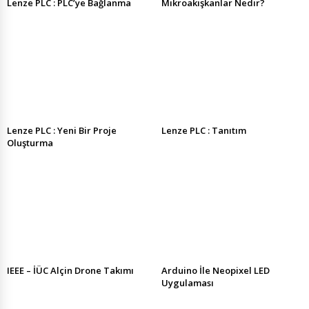
Lenze PLC : PLC’ye Bağlanma
Mikroakışkanlar Nedir?
Lenze PLC : Yeni Bir Proje
Lenze PLC : Tanıtım
Oluşturma
IEEE – İÜC Alçin Drone Takımı
Arduino İle Neopixel LED
Uygulaması