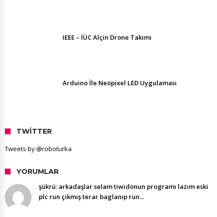
IEEE – İÜC Alçin Drone Takımı
Arduino İle Neopixel LED Uygulaması
TWITTER
Tweets by @roboturka
YORUMLAR
şükrü: arkadaşlar selam tiwidonun programı lazım eski
plc run çıkmış terar baglanıp run...