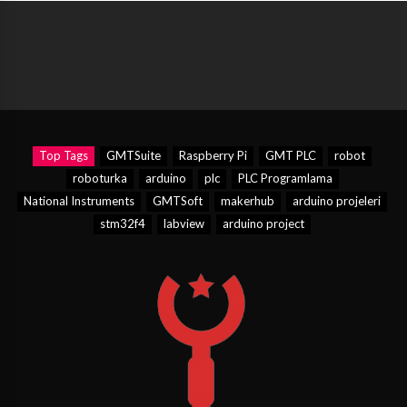
Top Tags
GMTSuite
Raspberry Pi
GMT PLC
robot
roboturka
arduino
plc
PLC Programlama
National Instruments
GMTSoft
makerhub
arduino projeleri
stm32f4
labview
arduino project