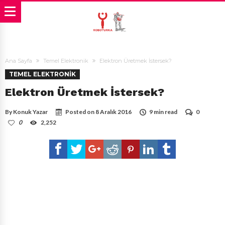
Ana Sayfa
Temel Elektronik
Elektron Üretmek İstersek?
TEMEL ELEKTRONIK
Elektron Üretmek İstersek?
By
Konuk Yazar
Posted on
8 Aralık 2016
9 min read
0
0
2,252