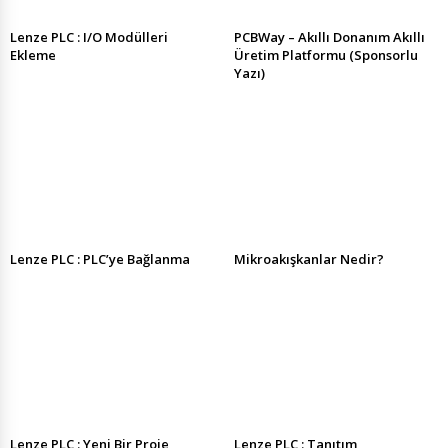
Lenze PLC : I/O Modülleri
PCBWay – Akıllı Donanım Akıllı
Ekleme
Üretim Platformu (Sponsorlu
Yazı)
Lenze PLC : PLC’ye Bağlanma
Mikroakışkanlar Nedir?
Lenze PLC : Yeni Bir Proje
Lenze PLC : Tanıtım