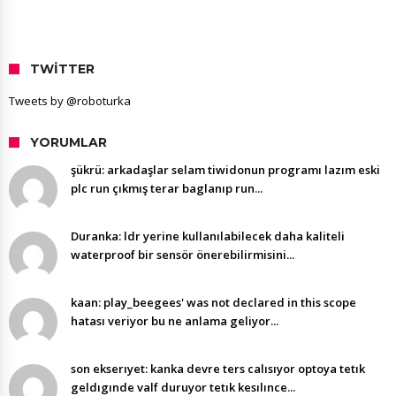
TWITTER
Tweets by @roboturka
YORUMLAR
şükrü: arkadaşlar selam tiwidonun programı lazım eski
plc run çıkmış terar baglanıp run...
Duranka: ldr yerine kullanılabilecek daha kaliteli
waterproof bir sensör önerebilirmisini...
kaan: play_beegees' was not declared in this scope
hatası veriyor bu ne anlama geliyor...
son ekserıyet: kanka devre ters calısıyor optoya tetık
geldıgınde valf duruyor tetık kesılınce...