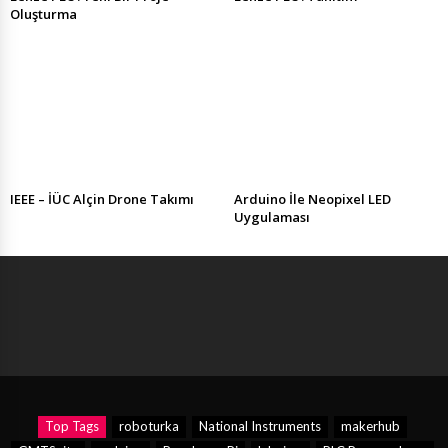
Oluşturma
IEEE – İÜC Alçin Drone Takımı
Arduino İle Neopixel LED
Uygulaması
Top Tags
roboturka
National Instruments
makerhub