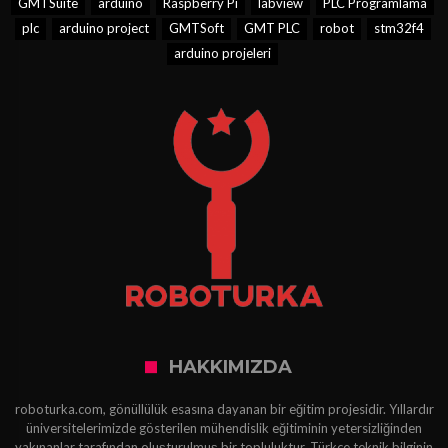
GMTSuite
arduino
Raspberry Pi
labview
PLC Programlama
plc
arduino project
GMTSoft
GMT PLC
robot
stm32f4
arduino projeleri
HAKKIMIZDA
roboturka.com, gönüllülük esasına dayanan bir eğitim projesidir. Yıllardır
üniversitelerimizde gösterilen mühendislik eğitiminin yetersizliğinden
yakınanlar tarafından oluşturulmuş bir topluluktur. Türkçe teknik bilginin