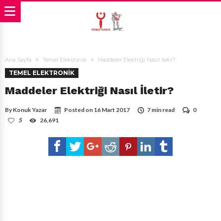
Ana Sayfa
Temel Elektronik
Maddeler Elektriği Nasıl İletir?
TEMEL ELEKTRONIK
Maddeler Elektriği Nasıl İletir?
By
Konuk Yazar
Posted on
16 Mart 2017
7 min read
0
5
26,691