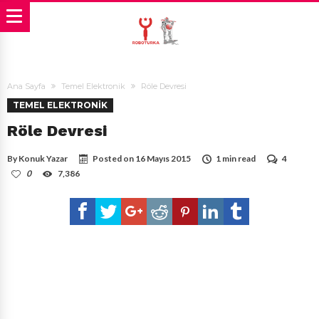
Ana Sayfa
Temel Elektronik
Röle Devresi
TEMEL ELEKTRONIK
Röle Devresi
By
Konuk Yazar
Posted on
16 Mayıs 2015
1 min read
4
0
7,386