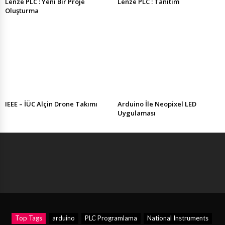
Lenze PLC : Yeni Bir Proje
Lenze PLC : Tanıtım
Oluşturma
IEEE – İÜC Alçin Drone Takımı
Arduino İle Neopixel LED
Uygulaması
Top Tags
arduino
PLC Programlama
National Instruments