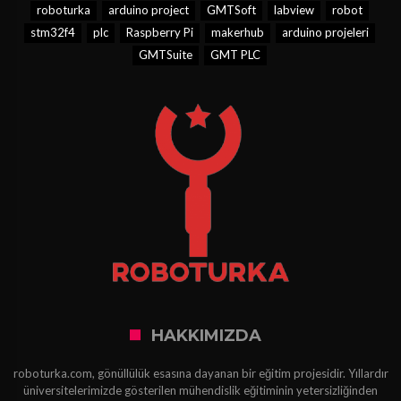
roboturka
arduino project
GMTSoft
labview
robot
stm32f4
plc
Raspberry Pi
makerhub
arduino projeleri
GMTSuite
GMT PLC
HAKKIMIZDA
roboturka.com, gönüllülük esasına dayanan bir eğitim projesidir. Yıllardır
üniversitelerimizde gösterilen mühendislik eğitiminin yetersizliğinden