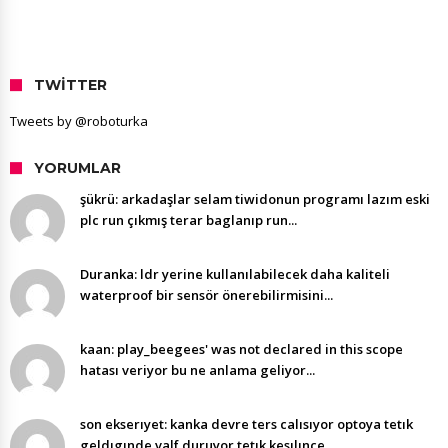
TWITTER
Tweets by @roboturka
YORUMLAR
şükrü: arkadaşlar selam tiwidonun programı lazım eski
plc run çıkmış terar baglanıp run...
Duranka: ldr yerine kullanılabilecek daha kaliteli
waterproof bir sensör önerebilirmisini...
kaan: play_beegees' was not declared in this scope
hatası veriyor bu ne anlama geliyor...
son ekserıyet: kanka devre ters calısıyor optoya tetık
geldıgınde valf duruyor tetık kesılınce...